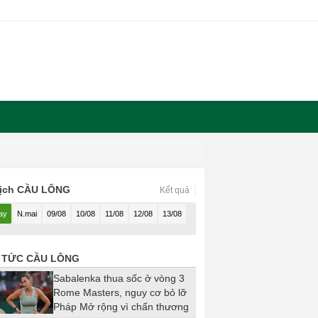
ịch CẦU LÔNG
Kết quả
ay
N.mai
09/08
10/08
11/08
12/08
13/08
N TỨC CẦU LÔNG
Sabalenka thua sốc ở vòng 3
Rome Masters, nguy cơ bỏ lỡ
Pháp Mở rộng vì chấn thương