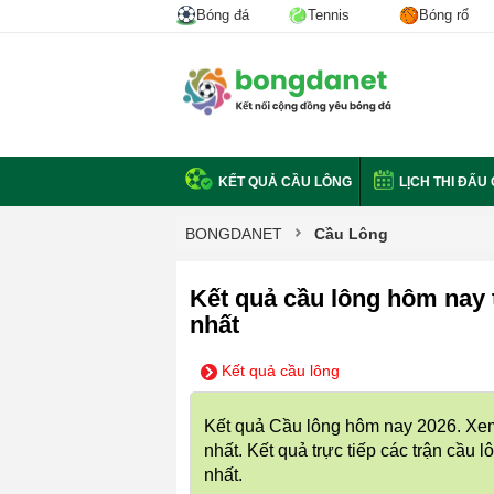
Bóng đá
Tennis
Bóng rổ
KẾT QUẢ CẦU LÔNG
LỊCH THI ĐẤU
BONGDANET
Cầu Lông
Kết quả cầu lông hôm nay 
nhất
Kết quả cầu lông
Kết quả Cầu lông hôm nay 2026. Xem 
nhất. Kết quả trực tiếp các trận cầu
nhất.