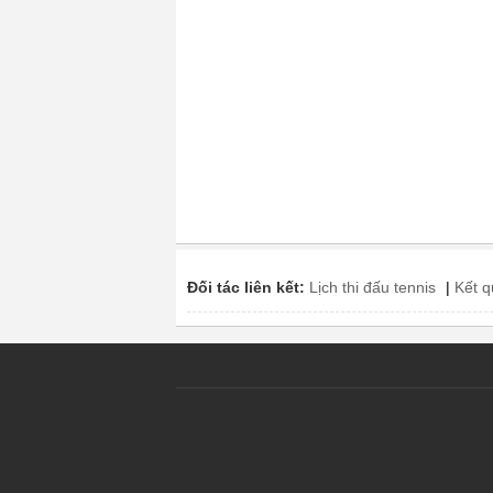
Đối tác liên kết:
Lịch thi đấu tennis
|
Kết q