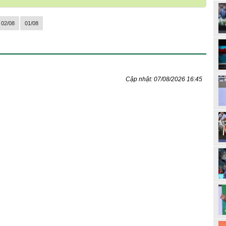
02/08
01/08
Cập nhật: 07/08/2026 16:45