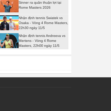
Sinner ra quân thuận lợi tại
Rome Masters 2026
Nhận định tennis Swiatek vs
Osaka - Vòng 4 Rome Masters,
22h30 ngày 11/5
Nhận định tennis Andreeva vs
Mertens - Vòng 4 Rome
Masters, 22h00 ngày 11/5