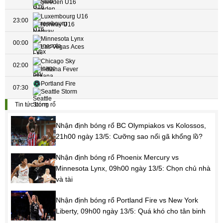
Sweden U16
Luxembourg U16
23:00
Norway U16
Minnesota Lynx
00:00
Las Vegas Aces
Chicago Sky
02:00
Indiana Fever
Portland Fire
07:30
Seattle Storm
Tin tức bóng rổ
Nhận định bóng rổ BC Olympiakos vs Kolossos,
21h00 ngày 13/5: Cưỡng sao nổi gã khổng lồ?
Nhận định bóng rổ Phoenix Mercury vs
Minnesota Lynx, 09h00 ngày 13/5: Chọn chủ nhà
và tài
Nhận định bóng rổ Portland Fire vs New York
Liberty, 09h00 ngày 13/5: Quá khó cho tân binh