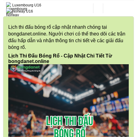
Luxembourg U16
Norway U16
Lịch thi đấu bóng rổ cập nhật nhanh chóng tại
bongdanet.online. Người chơi có thể theo dõi các trận
đấu hấp dẫn và nhận thông tin chi tiết về các giải đấu
bóng rổ.
Lịch Thi Đấu Bóng Rổ - Cập Nhật Chi Tiết Từ
bongdanet.online