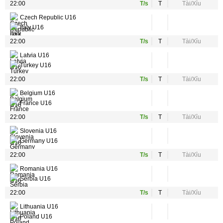
22:00
T/s
T
Tài/Xỉu
Czech Republic U16
Italy U16
22:00
T/s
T
Tài/Xỉu
Latvia U16
Turkey U16
22:00
T/s
T
Tài/Xỉu
Belgium U16
France U16
22:00
T/s
T
Tài/Xỉu
Slovenia U16
Germany U16
22:00
T/s
T
Tài/Xỉu
Romania U16
Serbia U16
22:00
T/s
T
Tài/Xỉu
Lithuania U16
Poland U16