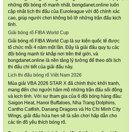
những đội bóng rổ mạnh nhất. bongdanet.online luôn
cập nhật lịch thi đấu của Euroleague với độ chính xác
cao, giúp người chơi không bỏ lỡ những trận đấu kịch
tính.
Giải bóng rổ FIBA World Cup
Giải bóng rổ FIBA World Cup là sự kiện quốc tế được
tổ chức mỗi 4 năm một lần. Đây là giải đấu quy tụ các
đội bóng mạnh từ khắp nơi trên thế giới, và
bongdanet.online là nền tảng lý tưởng để theo dõi lịch
thi đấu chi tiết của giải đấu này.
Lịch thi đấu bóng rổ Việt Nam 2026
Mùa giải VBA 2026 STAR X đã chính thức khởi tranh,
mang đến cho người hâm mộ những trận đấu sôi động
và kịch tính. Với sự tham gia của 6 đội bóng hàng đầu:
Saigon Heat, Hanoi Buffaloes, Nha Trang Dolphins,
Cantho Catfish, Danang Dragons và Ho Chi Minh City
Wings, giải đấu hứa hẹn sẽ là sân chơi hấp dẫn cho
các tín đồ yêu thích bóng rổ.