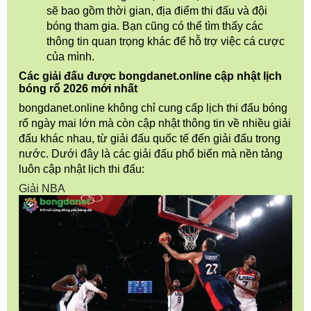
sẽ bao gồm thời gian, địa điểm thi đấu và đội
bóng tham gia. Bạn cũng có thể tìm thấy các
thông tin quan trọng khác để hỗ trợ việc cá cược
của mình.
Các giải đấu được bongdanet.online cập nhật lịch
bóng rổ 2026 mới nhất
bongdanet.online không chỉ cung cấp lịch thi đấu bóng
rổ ngày mai lớn mà còn cập nhật thông tin về nhiều giải
đấu khác nhau, từ giải đấu quốc tế đến giải đấu trong
nước. Dưới đây là các giải đấu phổ biến mà nền tảng
luôn cập nhật lịch thi đấu:
Giải NBA