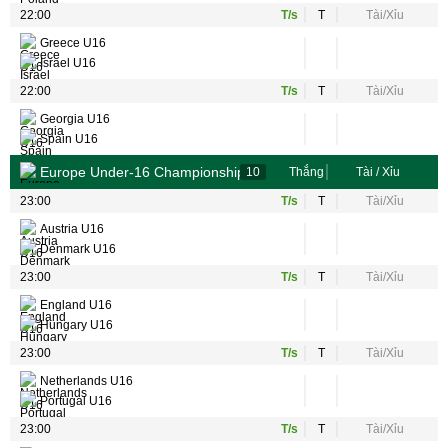
22:00
T/s
T
Tài/Xỉu
Greece U16
Israel U16
22:00
T/s
T
Tài/Xỉu
Georgia U16
Spain U16
Europe Under-16 Championship Division B
10
Thắng
Tài / Xỉu
23:00
T/s
T
Tài/Xỉu
Austria U16
Denmark U16
23:00
T/s
T
Tài/Xỉu
England U16
Hungary U16
23:00
T/s
T
Tài/Xỉu
Netherlands U16
Portugal U16
23:00
T/s
T
Tài/Xỉu