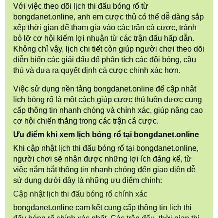
Với việc theo dõi lịch thi đấu bóng rổ từ
bongdanet.online, anh em cược thủ có thể dễ dàng sắp
xếp thời gian để tham gia vào các trận cá cược, tránh
bỏ lỡ cơ hội kiếm lợi nhuận từ các trận đấu hấp dẫn.
Không chỉ vậy, lịch chi tiết còn giúp người chơi theo dõi
diễn biến các giải đấu để phân tích các đội bóng, cầu
thủ và đưa ra quyết định cá cược chính xác hơn.
Việc sử dụng nền tảng bongdanet.online để cập nhật
lịch bóng rổ là một cách giúp cược thủ luôn được cung
cấp thông tin nhanh chóng và chính xác, giúp nâng cao
cơ hội chiến thắng trong các trận cá cược.
Ưu điểm khi xem lịch bóng rổ tại bongdanet.online
Khi cập nhật lịch thi đấu bóng rổ tại bongdanet.online,
người chơi sẽ nhận được những lợi ích đáng kể, từ
việc nắm bắt thông tin nhanh chóng đến giao diện dễ
sử dụng dưới đây là những ưu điểm chính:
Cập nhật lịch thi đấu bóng rổ chính xác
bongdanet.online cam kết cung cấp thông tin lịch thi