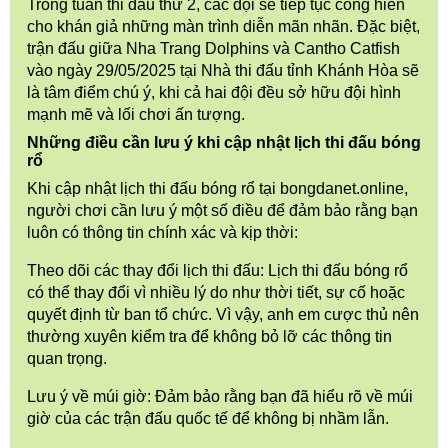
Trong tuần thi đấu thứ 2, các đội sẽ tiếp tục cống hiến
cho khán giả những màn trình diễn mãn nhãn. Đặc biệt,
trận đấu giữa Nha Trang Dolphins và Cantho Catfish
vào ngày 29/05/2025 tại Nhà thi đấu tỉnh Khánh Hòa sẽ
là tâm điểm chú ý, khi cả hai đội đều sở hữu đội hình
mạnh mẽ và lối chơi ấn tượng.
Những điều cần lưu ý khi cập nhật lịch thi đấu bóng
rổ
Khi cập nhật lịch thi đấu bóng rổ tại bongdanet.online,
người chơi cần lưu ý một số điều để đảm bảo rằng bạn
luôn có thông tin chính xác và kịp thời:
Theo dõi các thay đổi lịch thi đấu: Lịch thi đấu bóng rổ
có thể thay đổi vì nhiều lý do như thời tiết, sự cố hoặc
quyết định từ ban tổ chức. Vì vậy, anh em cược thủ nên
thường xuyên kiểm tra để không bỏ lỡ các thông tin
quan trọng.
Lưu ý về múi giờ: Đảm bảo rằng bạn đã hiểu rõ về múi
giờ của các trận đấu quốc tế để không bị nhầm lẫn.