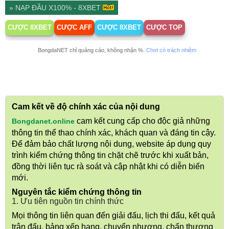
» NẠP ĐẦU X100% - 8XBET
CƯỢC 8XBET
CƯỢC AFF
CƯỢC 8XBET
CƯỢC TOP
BongdaNET chỉ quảng cáo, không nhận %.
Chơi có trách nhiệm
Cam kết về độ chính xác của nội dung
cam kết cung cấp cho độc giả những
Bongdanet.online
thông tin thể thao chính xác, khách quan và đáng tin cậy.
Để đảm bảo chất lượng nội dung, website áp dụng quy
trình kiểm chứng thông tin chặt chẽ trước khi xuất bản,
đồng thời liên tục rà soát và cập nhật khi có diễn biến
mới.
Nguyên tắc kiểm chứng thông tin
1. Ưu tiên nguồn tin chính thức
Mọi thông tin liên quan đến giải đấu, lịch thi đấu, kết quả
trận đấu, bảng xếp hạng, chuyển nhượng, chấn thương