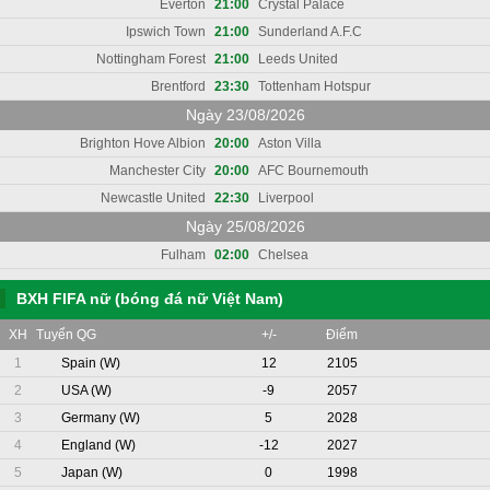
Everton
21:00
Crystal Palace
Ipswich Town
21:00
Sunderland A.F.C
Nottingham Forest
21:00
Leeds United
Brentford
23:30
Tottenham Hotspur
Ngày 23/08/2026
Brighton Hove Albion
20:00
Aston Villa
Manchester City
20:00
AFC Bournemouth
Newcastle United
22:30
Liverpool
Ngày 25/08/2026
Fulham
02:00
Chelsea
BXH FIFA nữ (bóng đá nữ Việt Nam)
XH
Tuyển QG
+/-
Điểm
1
Spain (W)
12
2105
2
USA (W)
-9
2057
3
Germany (W)
5
2028
4
England (W)
-12
2027
5
Japan (W)
0
1998