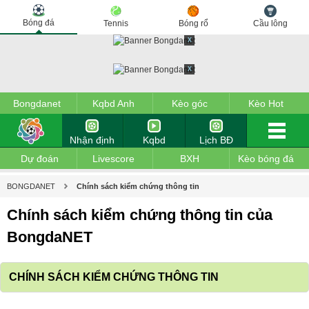
Bóng đá
Tennis
Bóng rổ
Cầu lông
x
x
Bongdanet
Kqbd Anh
Kèo góc
Kèo Hot
Nhận định
Kqbd
Lịch BĐ
Dự đoán
Livescore
BXH
Kèo bóng đá
BONGDANET
Chính sách kiểm chứng thông tin
Chính sách kiểm chứng thông tin của
BongdaNET
CHÍNH SÁCH KIỂM CHỨNG THÔNG TIN