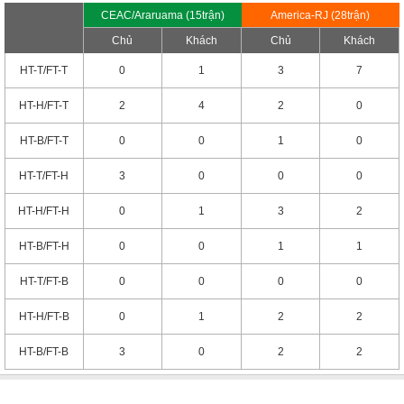
CEAC/Araruama (15trận)
America-RJ (28trận)
Chủ
Khách
Chủ
Khách
HT-T/FT-T
0
1
3
7
HT-H/FT-T
2
4
2
0
HT-B/FT-T
0
0
1
0
HT-T/FT-H
3
0
0
0
HT-H/FT-H
0
1
3
2
HT-B/FT-H
0
0
1
1
HT-T/FT-B
0
0
0
0
HT-H/FT-B
0
1
2
2
HT-B/FT-B
3
0
2
2