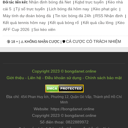
Nhận định bóng đá Net
Kqbd trực tuyến
Kèo nhà
Đối tác liên kết:
|
|
cái 5
Tỷ số trực tuyến
Lịch bóng đá hôm nay
Kèo phạt góc
|
|
|
|
Máy tính dự đoán bóng đá
Tin tức bóng đá 24h
RSS Nhận định
|
|
|
Kết quả tennis hôm nay
Kết quả bóng rổ
Kết quả cầu lông
Kèo
|
|
|
AFF Cup 2026
Soi kèo xiên
|
CÁ CƯỢC CÓ TRÁCH NHIỆM
🔞 18 + | ⚠️ KHÔNG NHẬN CƯỢC | 🛡️
Copyright 2023 © bongdanet.online
Giới thiệu
-
Liên hệ
-
Điều khoản sử dụng
-
Chính sách bảo mật
Địa chỉ:
,
454 Phan Huy Ích
Phường 12, Quận Gò Vấp, Thành phố Hồ Chí
Minh
Website: https://bongdanet.online
Copyright 2023 © bongdanet.online
Số điện thoại: 0822889972