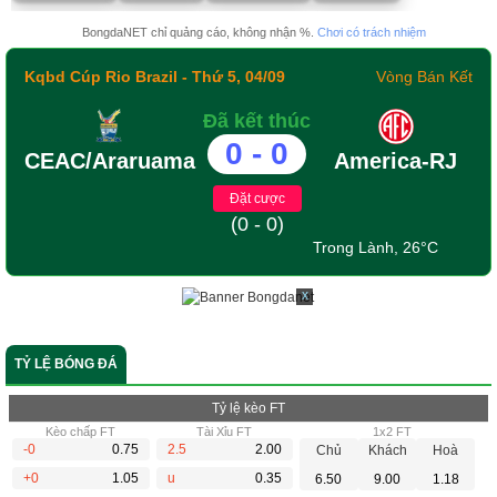
BongdaNET chỉ quảng cáo, không nhận %.
Chơi có trách nhiệm
Kqbd Cúp Rio Brazil
- Thứ 5, 04/09
Vòng Bán Kết
Đã kết thúc
0
-
0
CEAC/Araruama
America-RJ
Đặt cược
(0 - 0)
Trong Lành, 26°C
x
TỶ LỆ BÓNG ĐÁ
Tỷ lệ kèo FT
Kèo chấp FT
Tài Xỉu FT
1x2 FT
-0
0.75
2.5
2.00
Chủ
Khách
Hoà
+0
1.05
u
0.35
6.50
9.00
1.18