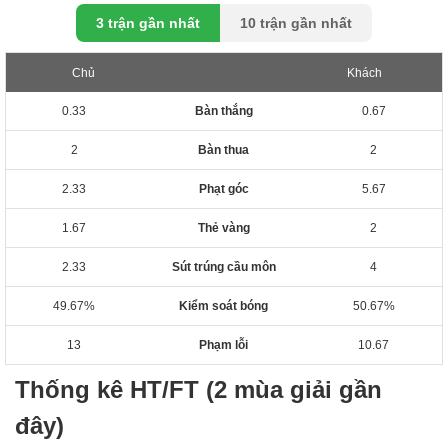
3 trận gần nhất
10 trận gần nhất
Chủ
Khách
0.33
Bàn thắng
0.67
2
Bàn thua
2
2.33
Phạt góc
5.67
1.67
Thẻ vàng
2
2.33
Sút trúng cầu môn
4
49.67%
Kiểm soát bóng
50.67%
13
Phạm lỗi
10.67
Thống kê HT/FT (2 mùa giải gần
đây)