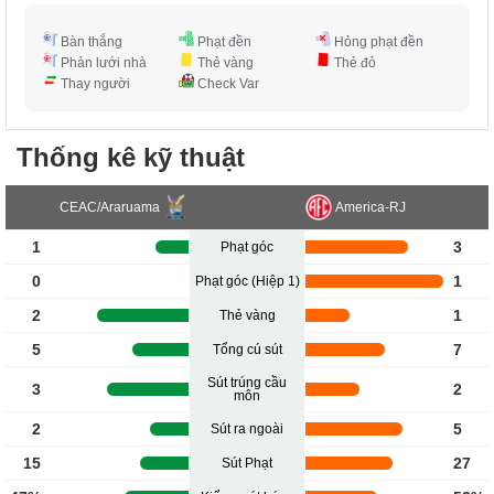
Bàn thắng
Phạt đền
Hỏng phạt đền
Phản lưới nhà
Thẻ vàng
Thẻ đỏ
Thay người
Check Var
Thống kê kỹ thuật
CEAC/Araruama
America-RJ
1
3
Phạt góc
0
1
Phạt góc (Hiệp 1)
2
1
Thẻ vàng
5
7
Tổng cú sút
Sút trúng cầu
3
2
môn
2
5
Sút ra ngoài
15
27
Sút Phạt