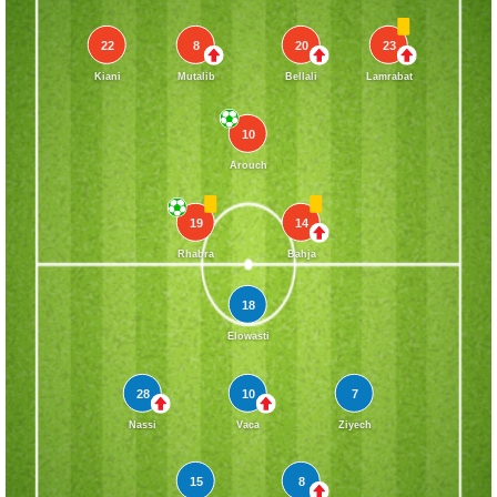
22
8
20
23
Kiani
Mutalib
Bellali
Lamrabat
10
Arouch
19
14
Rhabra
Bahja
18
Elowasti
28
10
7
Nassi
Vaca
Ziyech
15
8