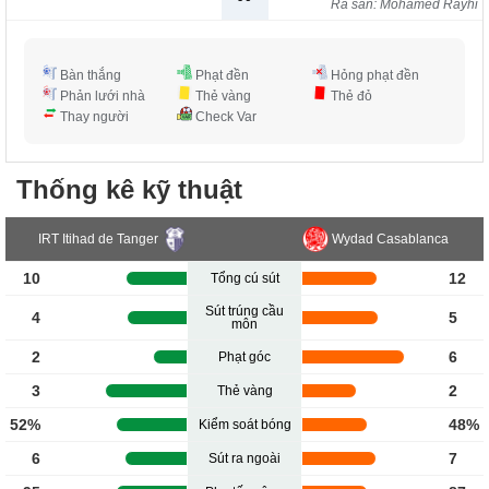
Ra sân: Mohamed Rayhi
Bàn thắng
Phạt đền
Hỏng phạt đền
Phản lưới nhà
Thẻ vàng
Thẻ đỏ
Thay người
Check Var
Thống kê kỹ thuật
IRT Itihad de Tanger
Wydad Casablanca
10
12
Tổng cú sút
Sút trúng cầu
4
5
môn
2
6
Phạt góc
3
2
Thẻ vàng
52%
48%
Kiểm soát bóng
6
7
Sút ra ngoài