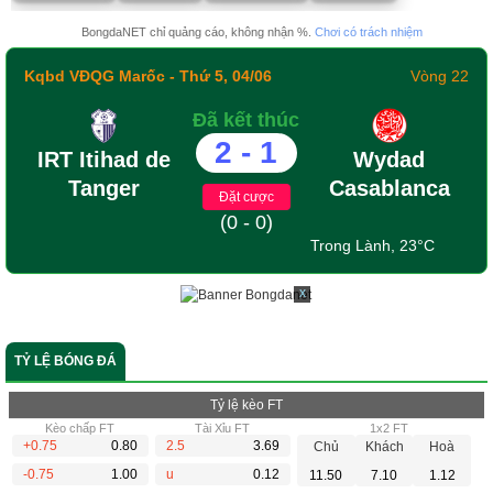
BongdaNET chỉ quảng cáo, không nhận %.
Chơi có trách nhiệm
Kqbd VĐQG Marốc
- Thứ 5, 04/06
Vòng 22
Đã kết thúc
2
-
1
IRT Itihad de
Wydad
Tanger
Casablanca
Đặt cược
(0 - 0)
Trong Lành, 23°C
x
TỶ LỆ BÓNG ĐÁ
Tỷ lệ kèo FT
Kèo chấp FT
Tài Xỉu FT
1x2 FT
+0.75
0.80
2.5
3.69
Chủ
Khách
Hoà
-0.75
1.00
u
0.12
11.50
7.10
1.12