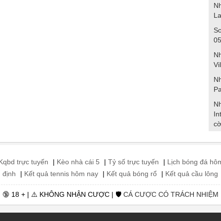
Nh
La
So
05
Nh
Vi
Nh
Pa
Nh
In
c
Kqbd trực tuyến
|
Kèo nhà cái 5
|
Tỷ số trực tuyến
|
Lịch bóng đá hô
 định
|
Kết quả tennis hôm nay
|
Kết quả bóng rổ
|
Kết quả cầu lông
🔞 18 + | ⚠️ KHÔNG NHẬN CƯỢC | 🛡️
CÁ CƯỢC CÓ TRÁCH NHIỆM