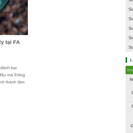
So
So
So
So
y tại FA
So
L
 đánh bại
H.n
 đấu mà Erling
N
trở thành tâm
C