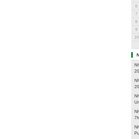
6
7
8
9
10
Nh
20
Nh
20
Nh
Un
Nh
7h
Nh
Pu