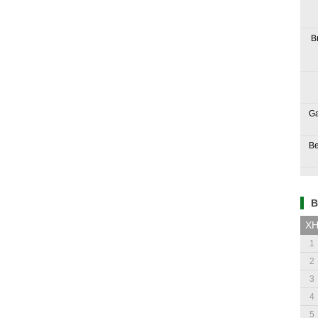
B
G
Be
B
X
1
2
3
4
5