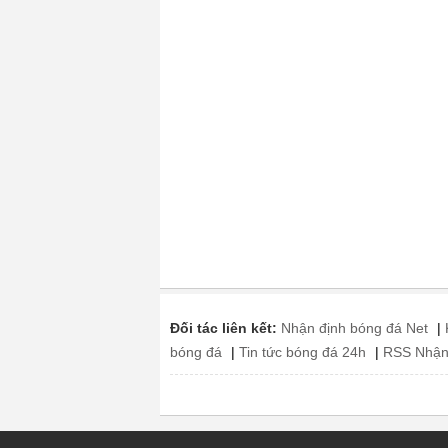
Đối tác liên kết:
Nhận định bóng đá Net
|
bóng đá
|
Tin tức bóng đá 24h
|
RSS Nhận