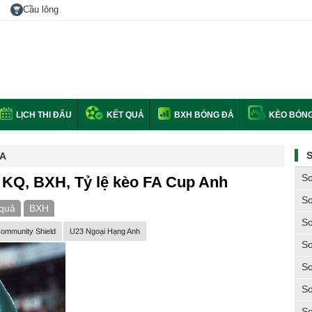
Cầu lông
LỊCH THI ĐẤU
KẾT QUẢ
BXH BÓNG ĐÁ
KÈO BÓNG
FA
So
, KQ, BXH, Tỷ lệ kèo FA Cup Anh
So
 quả
BXH
So
ommunity Shield
U23 Ngoại Hạng Anh
So
So
So
So