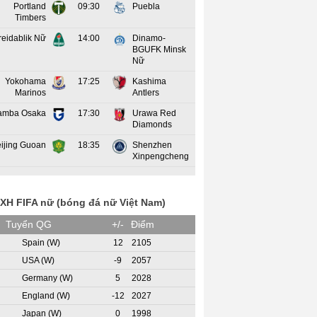
Portland
09:30
Puebla
Timbers
reidablik Nữ
14:00
Dinamo-
BGUFK Minsk
Nữ
Yokohama
17:25
Kashima
Marinos
Antlers
amba Osaka
17:30
Urawa Red
Diamonds
ijing Guoan
18:35
Shenzhen
Xinpengcheng
XH FIFA nữ (bóng đá nữ Việt Nam)
H
Tuyển QG
+/-
Điểm
Spain (W)
12
2105
USA (W)
-9
2057
Germany (W)
5
2028
England (W)
-12
2027
Japan (W)
0
1998