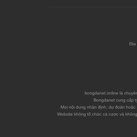
Địa
bongdanet.online là chuyê
Bongdanet cung cấp tỷ 
Mọi nội dung nhận định, dự đoán hoặc 
Website không tổ chức cá cược và không 