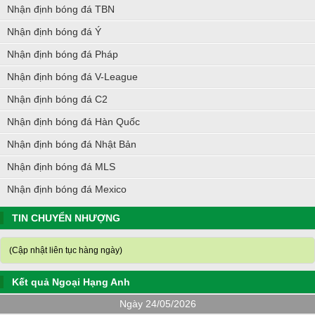
Nhận định bóng đá TBN
Nhận định bóng đá Ý
Nhận định bóng đá Pháp
Nhận định bóng đá V-League
Nhận định bóng đá C2
Nhận định bóng đá Hàn Quốc
Nhận định bóng đá Nhật Bản
Nhận định bóng đá MLS
Nhận định bóng đá Mexico
TIN CHUYỂN NHƯỢNG
(Cập nhật liên tục hàng ngày)
Kết quả Ngoại Hạng Anh
Ngày 24/05/2026