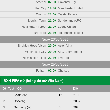
Arsenal
02:00
Coventry City
Hull City
18:30
Manchester United
Everton
21:00
Crystal Palace
Ipswich Town
21:00
Sunderland A.F.C
Nottingham Forest
21:00
Leeds United
Brentford
23:30
Tottenham Hotspur
Ngày 23/08/2026
Brighton Hove Albion
20:00
Aston Villa
Manchester City
20:00
AFC Bournemouth
Newcastle United
22:30
Liverpool
Ngày 25/08/2026
Fulham
02:00
Chelsea
BXH FIFA nữ (bóng đá nữ Việt Nam)
XH
Tuyển QG
+/-
Điểm
1
Spain (W)
12
2105
2
USA (W)
-9
2057
3
Germany (W)
5
2028