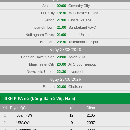
Arsenal
02:00
Coventry City
Hull City
18:30
Manchester United
Everton
21:00
Crystal Palace
Ipswich Town
21:00
Sunderland A.F.C
Nottingham Forest
21:00
Leeds United
Brentford
23:30
Tottenham Hotspur
Ngày 23/08/2026
Brighton Hove Albion
20:00
Aston Villa
Manchester City
20:00
AFC Bournemouth
Newcastle United
22:30
Liverpool
Ngày 25/08/2026
Fulham
02:00
Chelsea
BXH FIFA nữ (bóng đá nữ Việt Nam)
XH
Tuyển QG
+/-
Điểm
1
Spain (W)
12
2105
2
USA (W)
-9
2057