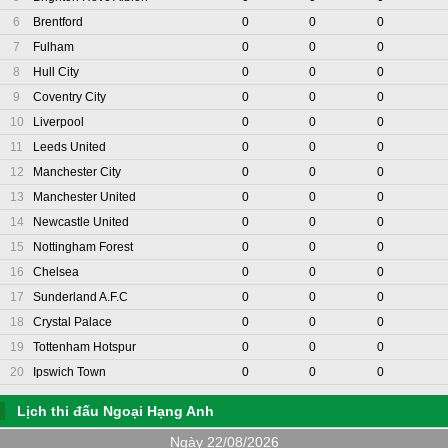
6
Brentford
0
0
0
7
Fulham
0
0
0
8
Hull City
0
0
0
9
Coventry City
0
0
0
10
Liverpool
0
0
0
11
Leeds United
0
0
0
12
Manchester City
0
0
0
13
Manchester United
0
0
0
14
Newcastle United
0
0
0
15
Nottingham Forest
0
0
0
16
Chelsea
0
0
0
17
Sunderland A.F.C
0
0
0
18
Crystal Palace
0
0
0
19
Tottenham Hotspur
0
0
0
20
Ipswich Town
0
0
0
Lịch thi đấu Ngoại Hạng Anh
Ngày 22/08/2026