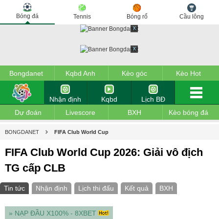
Bóng đá
Tennis
Bóng rổ
Cầu lông
x
x
Bongdanet
Kqbd Anh
Kèo góc
Kèo Hot
Nhận định
Kqbd
Lịch BĐ
Dự đoán
Livescore
BXH
Kèo bóng đá
BONGDANET
FIFA Club World Cup
FIFA Club World Cup 2026: Giải vô địch
TG cấp CLB
Tin tức
Nhận định
Lịch thi đấu
Kết quả
BXH
» NẠP ĐẦU X100% - 8XBET