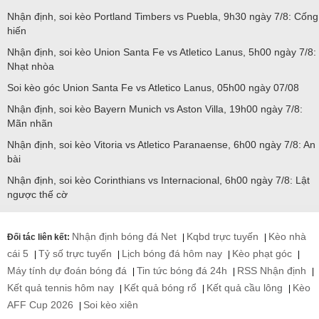
Nhận định, soi kèo Portland Timbers vs Puebla, 9h30 ngày 7/8: Cống
hiến
Nhận định, soi kèo Union Santa Fe vs Atletico Lanus, 5h00 ngày 7/8:
Nhạt nhòa
Soi kèo góc Union Santa Fe vs Atletico Lanus, 05h00 ngày 07/08
Nhận định, soi kèo Bayern Munich vs Aston Villa, 19h00 ngày 7/8:
Mãn nhãn
Nhận định, soi kèo Vitoria vs Atletico Paranaense, 6h00 ngày 7/8: An
bài
Nhận định, soi kèo Corinthians vs Internacional, 6h00 ngày 7/8: Lật
ngược thế cờ
Nhận định bóng đá Net
Kqbd trực tuyến
Kèo nhà
Đối tác liên kết:
|
|
cái 5
Tỷ số trực tuyến
Lịch bóng đá hôm nay
Kèo phạt góc
|
|
|
|
Máy tính dự đoán bóng đá
Tin tức bóng đá 24h
RSS Nhận định
|
|
|
Kết quả tennis hôm nay
Kết quả bóng rổ
Kết quả cầu lông
Kèo
|
|
|
AFF Cup 2026
Soi kèo xiên
|