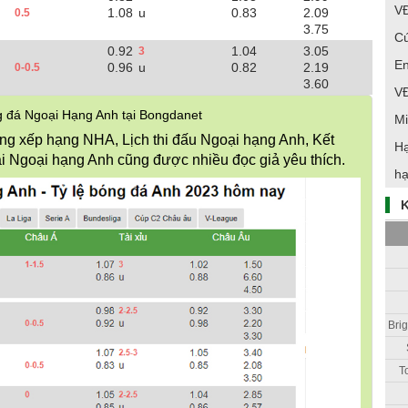
V
1.08
u
0.83
2.09
0.5
3.75
Cú
0.92
1.04
3.05
3
En
0.96
u
0.82
2.19
0-0.5
3.60
V
 đá Ngoại Hạng Anh tại Bongdanet
Mi
g xếp hạng NHA, Lịch thi đấu Ngoại hạng Anh, Kết
Hạ
cai Ngoại hạng Anh cũng được nhiều đọc giả yêu thích.
hạ
K
Bri
T