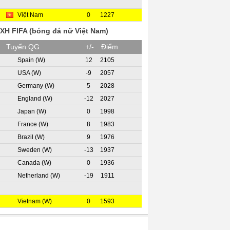
Việt Nam
0
1227
XH FIFA (bóng đá nữ Việt Nam)
H
Tuyển QG
+/-
Điểm
Spain (W)
12
2105
USA (W)
-9
2057
Germany (W)
5
2028
England (W)
-12
2027
Japan (W)
0
1998
France (W)
8
1983
Brazil (W)
9
1976
Sweden (W)
-13
1937
Canada (W)
0
1936
Netherland (W)
-19
1911
Vietnam (W)
0
1593