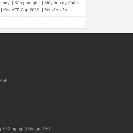
m nay
|
Kèo phạt góc
|
Máy tính dự đoán
|
Kèo AFF Cup 2026
|
Soi kèo xiên
Minh
hông & Công nghệ BongdaNET