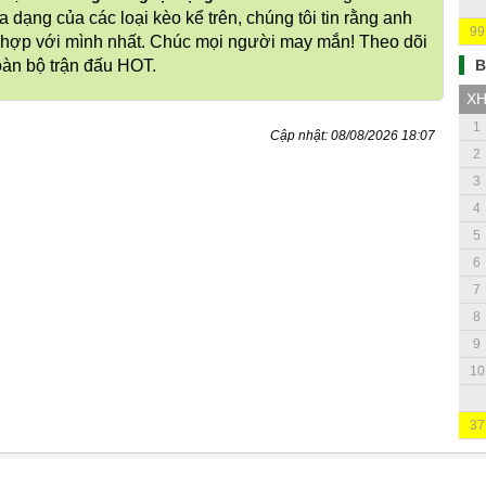
 dạng của các loại kèo kể trên, chúng tôi tin rằng anh
99
 hợp với mình nhất. Chúc mọi người may mắn! Theo dõi
oàn bộ trận đấu HOT.
B
X
1
Cập nhật: 08/08/2026 18:07
2
3
4
5
6
7
8
9
10
37