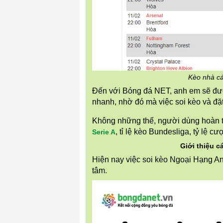
Kèo nhà cá
Đến với Bóng đá NET, anh em sẽ đượ
nhanh, nhờ đó mà việc soi kèo và đặ
Không những thế, người dùng hoàn to
, tỉ lệ kèo Bundesliga, tỷ lệ c
Serie A
Giới thiệu 
Hiện nay việc soi kèo Ngoại Hạng An
tâm.