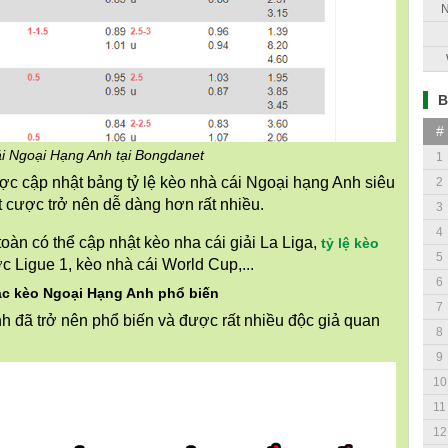
N
B
#
i Ngoại Hạng Anh tại Bongdanet
1
c cập nhật bảng tỷ lệ kèo nhà cái Ngoại hạng Anh siêu
2
t cược trở nên dễ dàng hơn rất nhiều.
3
4
àn có thể cập nhật kèo nha cái giải La Liga,
tỷ lệ kèo
5
ược Ligue 1, kèo nhà cái World Cup,...
6
các kèo Ngoại Hạng Anh phổ biến
7
h đã trở nên phổ biến và được rất nhiều độc giả quan
8
9
10
11
12