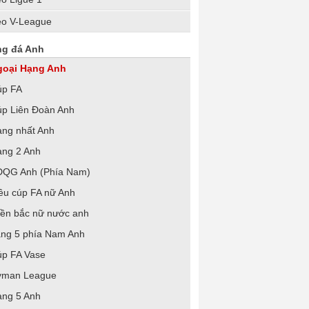
o V-League
g đá Anh
goại Hạng Anh
úp FA
p Liên Đoàn Anh
ng nhất Anh
ng 2 Anh
ĐQG Anh (Phía Nam)
êu cúp FA nữ Anh
ền bắc nữ nước anh
ng 5 phía Nam Anh
p FA Vase
yman League
ng 5 Anh