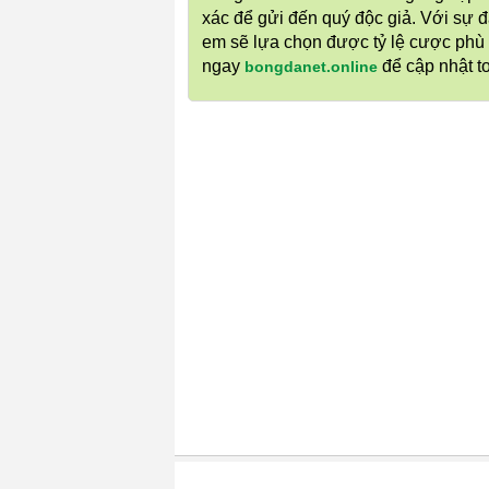
xác để gửi đến quý độc giả. Với sự đa
em sẽ lựa chọn được tỷ lệ cược phù
ngay
để cập nhật t
bongdanet.online