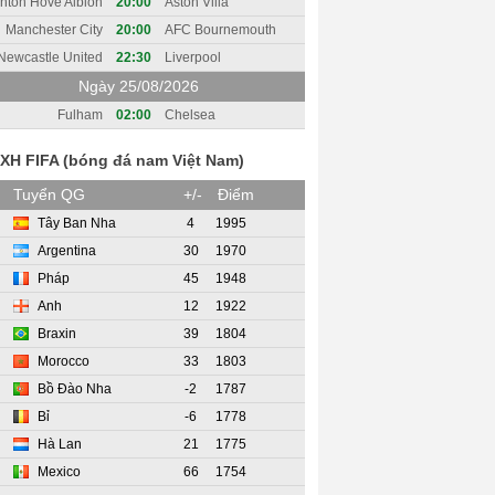
ghton Hove Albion
20:00
Aston Villa
Manchester City
20:00
AFC Bournemouth
Newcastle United
22:30
Liverpool
Ngày 25/08/2026
Fulham
02:00
Chelsea
XH FIFA (bóng đá nam Việt Nam)
H
Tuyển QG
+/-
Điểm
Tây Ban Nha
4
1995
Argentina
30
1970
Pháp
45
1948
Anh
12
1922
Braxin
39
1804
Morocco
33
1803
Bồ Đào Nha
-2
1787
Bỉ
-6
1778
Hà Lan
21
1775
Mexico
66
1754