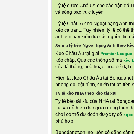
Tỷ lệ cược Châu Á cho các trận đấu
và sòng bạc trực tuyến.
Tỷ lệ Châu Á cho Ngoại hạng Anh thư
kèo cả trận,.. Tuy nhiên, tỷ lệ có thể 
anh em hãy kiểm tra các nguồn tin đán
Xem tỉ lệ kèo Ngoại hạng Anh theo kè
Kèo Châu Âu tại giải
Premier League
kèo chấp. Qua các thông số mà
kèo 
cửa là thắng, hoà hoặc thua để đặt c
Hiện tại, kèo Châu Âu tại Bongdanet
phong độ, đội hình, chiến thuật, tiền 
Tỷ lệ kèo NHA theo kèo tài xỉu
Tỷ lệ kèo tài xỉu của NHA tại Bongda
tục và dễ hiểu để người dùng theo dõ
chơi có thể dự đoán được tỷ số
kqbd
phù hợp.
Bongdanet.online luôn cố gắng cập 