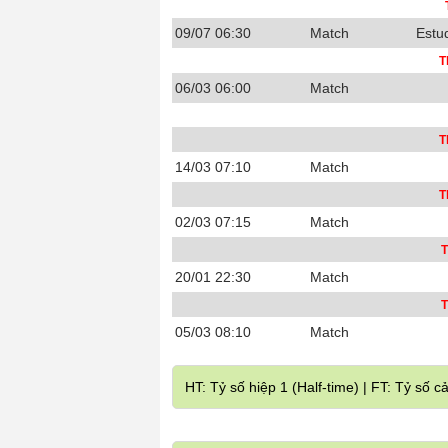
09/07 06:30
Match
Estu
T
06/03 06:00
Match
T
14/03 07:10
Match
T
02/03 07:15
Match
T
20/01 22:30
Match
T
05/03 08:10
Match
HT: Tỷ số hiệp 1 (Half-time) | FT: Tỷ số cả