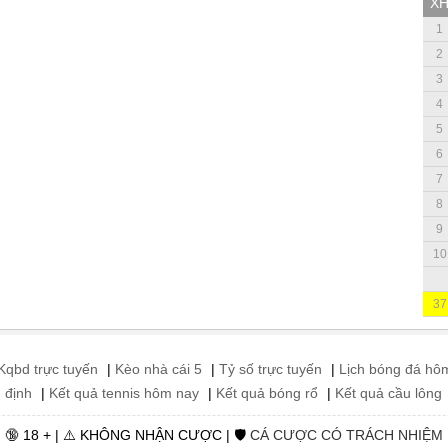
X
1
2
3
4
5
6
7
8
9
10
37
Kqbd trực tuyến
|
Kèo nhà cái 5
|
Tỷ số trực tuyến
|
Lịch bóng đá hô
 định
|
Kết quả tennis hôm nay
|
Kết quả bóng rổ
|
Kết quả cầu lông
🔞 18 + | ⚠️ KHÔNG NHẬN CƯỢC | 🛡️
CÁ CƯỢC CÓ TRÁCH NHIỆM