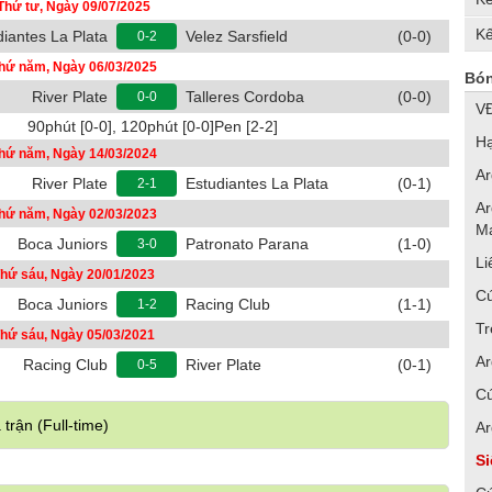
Thứ tư, Ngày 09/07/2025
Kế
diantes La Plata
Velez Sarsfield
(0-0)
0-2
hứ năm, Ngày 06/03/2025
Bón
River Plate
Talleres Cordoba
(0-0)
0-0
VĐ
90phút [0-0], 120phút [0-0]Pen [2-2]
Hạ
hứ năm, Ngày 14/03/2024
Ar
River Plate
Estudiantes La Plata
(0-1)
2-1
Ar
hứ năm, Ngày 02/03/2023
Ma
Boca Juniors
Patronato Parana
(1-0)
3-0
Li
hứ sáu, Ngày 20/01/2023
Cú
Boca Juniors
Racing Club
(1-1)
1-2
Tr
hứ sáu, Ngày 05/03/2021
Ar
Racing Club
River Plate
(0-1)
0-5
Cú
 trận (Full-time)
Ar
Si