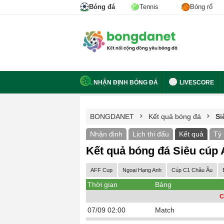
Bóng đá
Tennis
Bóng rổ
NHẬN ĐỊNH BÓNG ĐÁ
LIVESCORE
BONGDANET
Kết quả bóng đá
Si
Nhận định
Lịch thi đấu
Kết quả
Tỷ 
Kết quả bóng đá Siêu cúp 
AFF Cup
Ngoại Hạng Anh
Cúp C1 Châu Âu
Thời gian
Bảng
C
07/09 02:00
Match