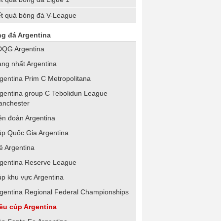
t quả bóng đá V-League
g đá Argentina
QG Argentina
ng nhất Argentina
gentina Prim C Metropolitana
gentina group C Tebolidun League
nchester
ên đoàn Argentina
p Quốc Gia Argentina
ẻ Argentina
gentina Reserve League
p khu vực Argentina
gentina Regional Federal Championships
êu cúp Argentina