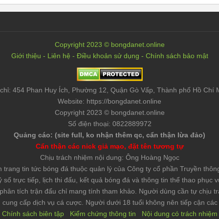
Copyright 2023 © bongdanet.online
Giới thiệu
-
Liên hệ
-
Điều khoản sử dụng
-
Chính sách bảo mật
 chỉ:
454 Phan Huy Ích
,
Phường 12, Quận Gò Vấp, Thành phố Hồ Chí 
Website: https://bongdanet.online
Copyright 2023 © bongdanet.online
Số điện thoại: 0822889972
Quảng cáo: (site full, ko nhận thêm qc, cẩn thận lừa đảo)
Cẩn thận các nick giả mạo, đặt tên tương tự
Chịu trách nhiệm nội dung: Ông Hoàng Ngọc
n trang tin tức bóng đá thuộc quản lý của Công ty cổ phần Truyền t
số trực tiếp, lịch thi đấu, kết quả bóng đá và thông tin thể thao phục
phân tích trận đấu chỉ mang tính tham khảo. Người dùng cần tự chịu tr
cung cấp dịch vụ cá cược. Người dưới 18 tuổi không nên tiếp cận các 
Chính sách biên tập
Kiểm chứng thông tin
Nội dung có trách nhiệm