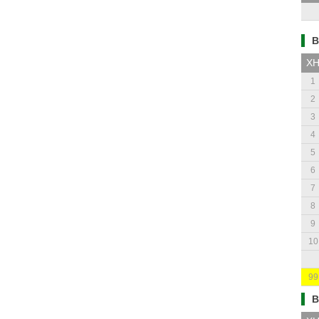
B
X
1
2
3
4
5
6
7
8
9
10
99
B