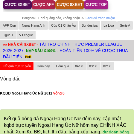
CƯỢC 8XBET
CƯỢC AFF
CƯỢC 8XBET
CƯỢC TOP
BongdaNET chỉ quảng cáo, không nhận %.
Chơi có trách nhiệm
AFF Cup
Ngoại Hạng Anh
Cúp C1 Châu Âu
Bundesliga
La Liga
Serie A
Ligue 1
V-League
TÀI TRỢ CHÍNH THỨC PREMIER LEAGUE
»» NHÀ CÁI 8XBET -
2026-2027-
- HOÀN TIỀN 100% VÉ CƯỢC THUA
NẠP ĐẦU X100%
ĐẦU TIÊN.
Kết quả trực truyến
Hôm nay
Hôm qua
04/08
03/08
02/08
Vòng đấu
KQBD Ngoại Hạng Úc Nữ 2011
vòng
0
Kết quả bóng đá Ngoại Hạng Úc Nữ đêm nay, cập nhật
kqbd trực tuyến Ngoại Hạng Úc Nữ hôm nay CHÍNH XÁC
nhất. Xem Kq BĐ, lịch thi đấu, bảng xếp hạng,
dự đoán bóng