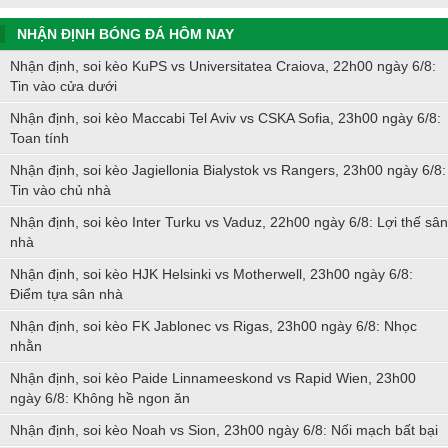
NHẬN ĐỊNH BÓNG ĐÁ HÔM NAY
Nhận định, soi kèo KuPS vs Universitatea Craiova, 22h00 ngày 6/8:
Tin vào cửa dưới
Nhận định, soi kèo Maccabi Tel Aviv vs CSKA Sofia, 23h00 ngày 6/8:
Toan tính
Nhận định, soi kèo Jagiellonia Bialystok vs Rangers, 23h00 ngày 6/8:
Tin vào chủ nhà
Nhận định, soi kèo Inter Turku vs Vaduz, 22h00 ngày 6/8: Lợi thế sân
nhà
Nhận định, soi kèo HJK Helsinki vs Motherwell, 23h00 ngày 6/8:
Điểm tựa sân nhà
Nhận định, soi kèo FK Jablonec vs Rigas, 23h00 ngày 6/8: Nhọc
nhằn
Nhận định, soi kèo Paide Linnameeskond vs Rapid Wien, 23h00
ngày 6/8: Không hề ngon ăn
Nhận định, soi kèo Noah vs Sion, 23h00 ngày 6/8: Nối mạch bất bại