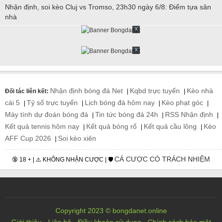
Nhận định, soi kèo Cluj vs Tromso, 23h30 ngày 6/8: Điểm tựa sân
nhà
x
x
Nhận định bóng đá Net
Kqbd trực tuyến
Kèo nhà
Đối tác liên kết:
|
|
cái 5
Tỷ số trực tuyến
Lịch bóng đá hôm nay
Kèo phạt góc
|
|
|
|
Máy tính dự đoán bóng đá
Tin tức bóng đá 24h
RSS Nhận định
|
|
|
Kết quả tennis hôm nay
Kết quả bóng rổ
Kết quả cầu lông
Kèo
|
|
|
AFF Cup 2026
Soi kèo xiên
|
CÁ CƯỢC CÓ TRÁCH NHIỆM
🔞 18 + | ⚠️ KHÔNG NHẬN CƯỢC | 🛡️
Copyright 2023 © bongdanet.online