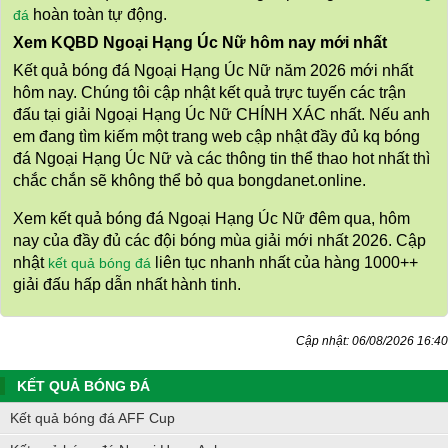
hoàn toàn tự động.
đá
Xem KQBD Ngoại Hạng Úc Nữ hôm nay mới nhất
Kết quả bóng đá Ngoại Hạng Úc Nữ năm 2026 mới nhất
hôm nay. Chúng tôi cập nhật kết quả trực tuyến các trận
đấu tại giải Ngoại Hạng Úc Nữ CHÍNH XÁC nhất. Nếu anh
em đang tìm kiếm một trang web cập nhật đầy đủ kq bóng
đá Ngoại Hạng Úc Nữ và các thông tin thể thao hot nhất thì
chắc chắn sẽ không thể bỏ qua bongdanet.online.
Xem kết quả bóng đá Ngoại Hạng Úc Nữ đêm qua, hôm
nay của đầy đủ các đội bóng mùa giải mới nhất 2026. Cập
nhật
liên tục nhanh nhất của hàng 1000++
kết quả bóng đá
giải đấu hấp dẫn nhất hành tinh.
Cập nhật: 06/08/2026 16:40
KẾT QUẢ BÓNG ĐÁ
Kết quả bóng đá AFF Cup