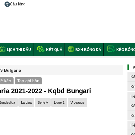
Cầu lông
LỊCH THI ĐẤU
KẾT QUẢ
BXH BÓNG ĐÁ
KÈO BÓNG
9 Bulgaria
Kế
lệ kèo
Top ghi bàn
Kế
ria 2021-2022 - Kqbd Bungari
Kế
Bundesliga
La Liga
Serie A
Ligue 1
V-League
Kế
Kế
Kế
Kế