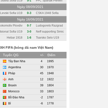
Slavia Sofia U19
5-1
PFC Spartak Pleven
U19
Ngày 08/09/2021
Levski Sofia U19
0-3
CSKA 1948 Sofia
U19
Ngày 16/06/2021
okomotiv Plovdiv
0-7
Ludogorets Razgrad
U19
U19
tsional Sofia U19
3-0
Neff supporting Simic
U19
Hebar 1918
1-6
Tsarsko Selo U19
Pazardzhik U19
XH FIFA (bóng đá nam Việt Nam)
H
Tuyển QG
+/-
Điểm
Tây Ban Nha
4
1995
Argentina
30
1970
Pháp
45
1948
Anh
12
1922
Braxin
39
1804
Morocco
33
1803
Bồ Đào Nha
-2
1787
Bỉ
-6
1778