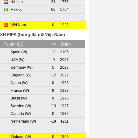
Hà Lan
21
1775
Mexico
66
1754
Việt Nam
0
1227
XH FIFA (bóng đá nữ Việt Nam)
H
Tuyển QG
+/-
Điểm
Spain (W)
12
2105
USA (W)
-9
2057
Germany (W)
5
2028
England (W)
-12
2027
Japan (W)
0
1998
France (W)
8
1983
Brazil (W)
9
1976
Sweden (W)
-13
1937
Canada (W)
0
1936
Netherland (W)
-19
1911
Vietnam (W)
0
1593