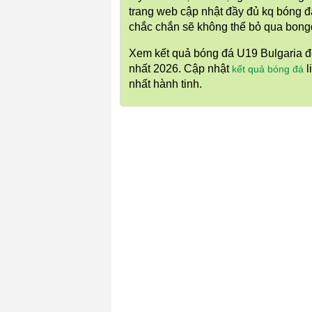
trang web cập nhật đầy đủ kq bóng đá
chắc chắn sẽ không thể bỏ qua bongd
Xem kết quả bóng đá U19 Bulgaria đ
nhất 2026. Cập nhật
l
kết quả bóng đá
nhất hành tinh.