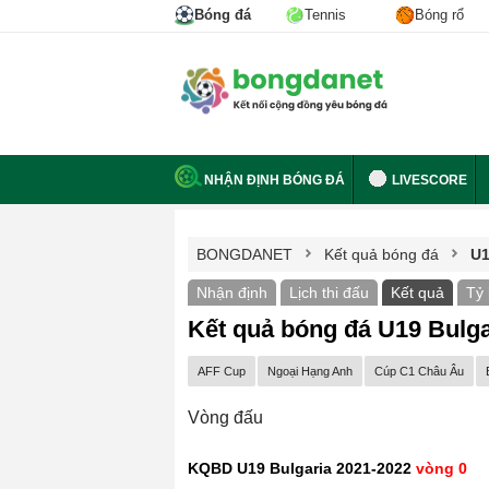
Bóng đá
Tennis
Bóng rổ
NHẬN ĐỊNH BÓNG ĐÁ
LIVESCORE
BONGDANET
Kết quả bóng đá
U1
Nhận định
Lịch thi đấu
Kết quả
Tỷ 
Kết quả bóng đá U19 Bulga
AFF Cup
Ngoại Hạng Anh
Cúp C1 Châu Âu
Vòng đấu
KQBD U19 Bulgaria 2021-2022
vòng
0