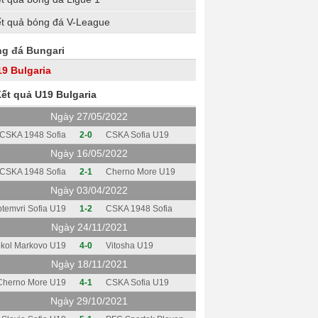
t quả bóng đá V-League
g đá Bungari
9 Bulgaria
ết quả U19 Bulgaria
Ngày 27/05/2022
CSKA 1948 Sofia
2-0
CSKA Sofia U19
U19
Ngày 16/05/2022
CSKA 1948 Sofia
2-1
Cherno More U19
U19
Ngày 03/04/2022
temvri Sofia U19
1-2
CSKA 1948 Sofia
U19
Ngày 24/11/2021
kol Markovo U19
4-0
Vitosha U19
Ngày 18/11/2021
Cherno More U19
4-1
CSKA Sofia U19
Ngày 29/10/2021