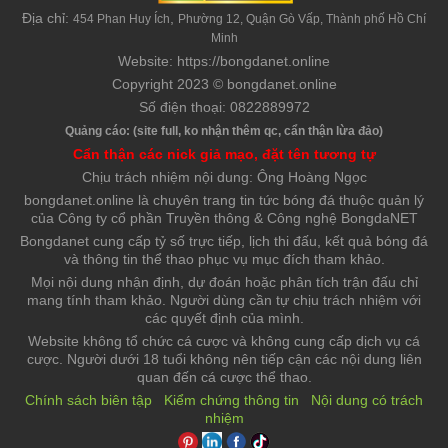
Địa chỉ:
,
454 Phan Huy Ích
Phường 12, Quận Gò Vấp, Thành phố Hồ Chí
Minh
Website: https://bongdanet.online
Copyright 2023 © bongdanet.online
Số điện thoại: 0822889972
Quảng cáo: (site full, ko nhận thêm qc, cẩn thận lừa đảo)
Cẩn thận các nick giả mạo, đặt tên tương tự
Chịu trách nhiệm nội dung: Ông Hoàng Ngọc
bongdanet.online là chuyên trang tin tức bóng đá thuộc quản lý
của Công ty cổ phần Truyền thông & Công nghệ BongdaNET
Bongdanet cung cấp tỷ số trực tiếp, lịch thi đấu, kết quả bóng đá
và thông tin thể thao phục vụ mục đích tham khảo.
Mọi nội dung nhận định, dự đoán hoặc phân tích trận đấu chỉ
mang tính tham khảo. Người dùng cần tự chịu trách nhiệm với
các quyết định của mình.
Website không tổ chức cá cược và không cung cấp dịch vụ cá
cược. Người dưới 18 tuổi không nên tiếp cận các nội dung liên
quan đến cá cược thể thao.
Chính sách biên tập
Kiểm chứng thông tin
Nội dung có trách
nhiệm