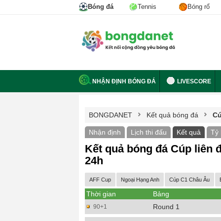
Bóng đá
Tennis
Bóng rổ
NHẬN ĐỊNH BÓNG ĐÁ
LIVESCORE
BONGDANET
Kết quả bóng đá
Cú
Nhận định
Lịch thi đấu
Kết quả
Tỷ 
Kết quả bóng đá Cúp liên
24h
AFF Cup
Ngoại Hạng Anh
Cúp C1 Châu Âu
Thời gian
Bảng
Round 1
90+1