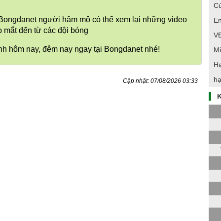
Cú
i Bongdanet người hâm mộ có thể xem lại những video
En
p mắt đến từ các đội bóng
V
nh hôm nay, đêm nay ngay tại Bongdanet nhé!
Mi
Hạ
hạ
Cập nhật: 07/08/2026 03:33
K