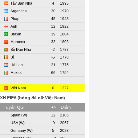
Tây Ban Nha
4
1995
Argentina
30
1970
Pháp
45
1948
Anh
12
1922
Braxin
39
1804
Morocco
33
1803
Bồ Đào Nha
-2
1787
Bỉ
-6
1778
Hà Lan
21
1775
Mexico
66
1754
Việt Nam
0
1227
XH FIFA (bóng đá nữ Việt Nam)
H
Tuyển QG
+/-
Điểm
Spain (W)
12
2105
USA (W)
-9
2057
Germany (W)
5
2028