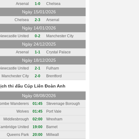
Arsenal
1-0
Chelsea
Ngày 15/01/2026
Chelsea
2-3
Arsenal
Ngày 14/01/2026
Newcastle United
0-2
Manchester City
Ngày 24/12/2025
Arsenal
1-1
Crystal Palace
Ngày 18/12/2025
Newcastle United
2-1
Fulham
Manchester City
2-0
Brentford
ịch thi đấu Cúp Liên Đoàn Anh
Ngày 08/08/2026
ombe Wanderers
01:45
Stevenage Borough
Wolves
01:45
Port Vale
Middlesbrough
02:00
Wrexham
ambridge United
19:00
Barnet
Queens Park
20:00
Millwall