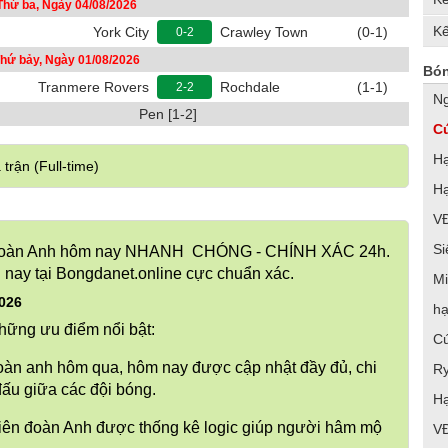
Thứ ba, Ngày 04/08/2026
Kế
York City
Crawley Town
(0-1)
0-2
hứ bảy, Ngày 01/08/2026
Bón
Tranmere Rovers
Rochdale
(1-1)
2-2
Ng
Pen [1-2]
C
Hạ
 trận (Full-time)
Hạ
V
Si
ên đoàn Anh hôm nay NHANH CHÓNG - CHÍNH XÁC 24h.
 nay tại Bongdanet.online cực chuẩn xác.
Mi
2026
hạ
những ưu điểm nổi bật:
Cú
đoàn anh hôm qua, hôm nay được cập nhật đầy đủ, chi
R
 đấu giữa các đội bóng.
Hạ
iên đoàn Anh được thống kê logic giúp người hâm mộ
V