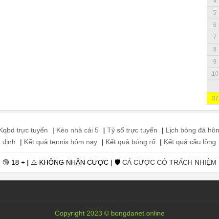
4
5
6
7
8
9
10
37
Kqbd trực tuyến
|
Kèo nhà cái 5
|
Tỷ số trực tuyến
|
Lịch bóng đá hô
 định
|
Kết quả tennis hôm nay
|
Kết quả bóng rổ
|
Kết quả cầu lông
🔞 18 + | ⚠️ KHÔNG NHẬN CƯỢC | 🛡️
CÁ CƯỢC CÓ TRÁCH NHIỆM
Copyright 2023 © bongdanet.online