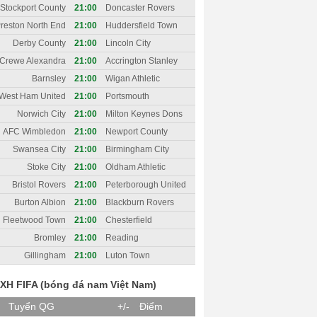
Rangers (QPR)
Stockport County
21:00
Doncaster Rovers
reston North End
21:00
Huddersfield Town
Derby County
21:00
Lincoln City
Crewe Alexandra
21:00
Accrington Stanley
Barnsley
21:00
Wigan Athletic
West Ham United
21:00
Portsmouth
Norwich City
21:00
Milton Keynes Dons
AFC Wimbledon
21:00
Newport County
Swansea City
21:00
Birmingham City
Stoke City
21:00
Oldham Athletic
Bristol Rovers
21:00
Peterborough United
Burton Albion
21:00
Blackburn Rovers
Fleetwood Town
21:00
Chesterfield
Bromley
21:00
Reading
Gillingham
21:00
Luton Town
XH FIFA (bóng đá nam Việt Nam)
H
Tuyển QG
+/-
Điểm