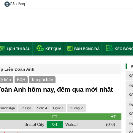
Cầu lông
LỊCH THI ĐẤU
KẾT QUẢ
BXH BÓNG ĐÁ
KÈO BÓNG
p Liên Đoàn Anh
Kế
lệ kèo
BXH
Top ghi bàn
Kế
 đoàn Anh hôm nay, đêm qua mới nhất
Kế
Kế
Bundesliga
La Liga
Serie A
Ligue 1
V-League
Kế
FT
HT
Kế
Bristol City
Walsall
(0-0)
0-1
Kế