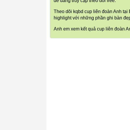
dễ dàng truy cập theo dõi free.
Theo dõi kqbd cup liên đoàn Anh tạ
highlight với những phần ghi bàn đẹ
Anh em xem kết quả cup liên đoàn A