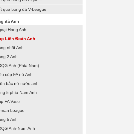
t quả bóng đá V-League
g đá Anh
oại Hạng Anh
úp Liên Đoàn Anh
ng nhất Anh
ng 2 Anh
ĐQG Anh (Phía Nam)
êu cúp FA nữ Anh
ền bắc nữ nước anh
ng 5 phía Nam Anh
p FA Vase
yman League
ng 5 Anh
ĐQG Anh-Nam Anh