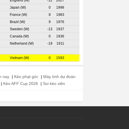
England (W)
-12
2027
Japan (W)
0
1998
France (W)
8
1983
Brazil (W)
9
1976
Sweden (W)
-13
1937
Canada (W)
0
1936
Netherland (W)
-19
1911
Vietnam (W)
0
1593
m nay
|
Kèo phạt góc
|
Máy tính dự đoán
|
Kèo AFF Cup 2026
|
Soi kèo xiên