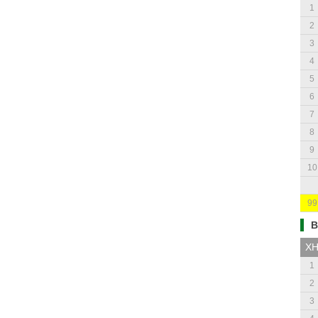
1
2
3
4
5
6
7
8
9
10
99
B
X
1
2
3