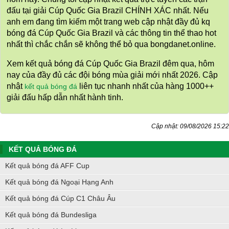
đấu tại giải Cúp Quốc Gia Brazil CHÍNH XÁC nhất. Nếu
anh em đang tìm kiếm một trang web cập nhật đầy đủ kq
bóng đá Cúp Quốc Gia Brazil và các thông tin thể thao hot
nhất thì chắc chắn sẽ không thể bỏ qua bongdanet.online.
Xem kết quả bóng đá Cúp Quốc Gia Brazil đêm qua, hôm
nay của đầy đủ các đội bóng mùa giải mới nhất 2026. Cập
nhật
liên tục nhanh nhất của hàng 1000++
kết quả bóng đá
giải đấu hấp dẫn nhất hành tinh.
Cập nhật: 09/08/2026 15:22
KẾT QUẢ BÓNG ĐÁ
Kết quả bóng đá AFF Cup
Kết quả bóng đá Ngoại Hạng Anh
Kết quả bóng đá Cúp C1 Châu Âu
Kết quả bóng đá Bundesliga