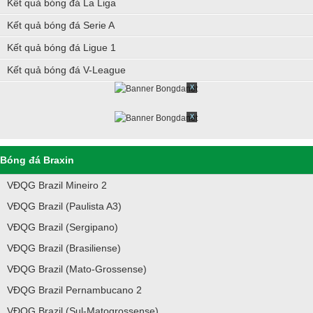
Kết quả bóng đá La Liga
Kết quả bóng đá Serie A
Kết quả bóng đá Ligue 1
Kết quả bóng đá V-League
x
x
Bóng đá Braxin
VĐQG Brazil Mineiro 2
VĐQG Brazil (Paulista A3)
VĐQG Brazil (Sergipano)
VĐQG Brazil (Brasiliense)
VĐQG Brazil (Mato-Grossense)
VĐQG Brazil Pernambucano 2
VĐQG Brazil (Sul-Matogrossense)