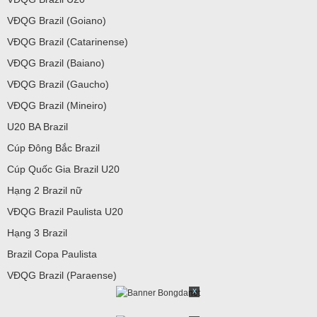
VĐQG Brazil (Goiano)
VĐQG Brazil (Catarinense)
VĐQG Brazil (Baiano)
VĐQG Brazil (Gaucho)
VĐQG Brazil (Mineiro)
U20 BA Brazil
Cúp Đông Bắc Brazil
Cúp Quốc Gia Brazil U20
Hạng 2 Brazil nữ
VĐQG Brazil Paulista U20
Hạng 3 Brazil
Brazil Copa Paulista
VĐQG Brazil (Paraense)
x