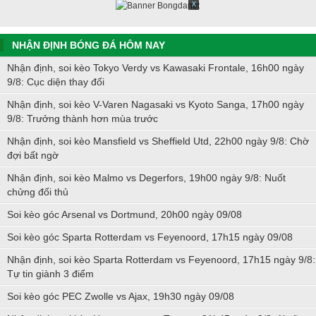
x
NHẬN ĐỊNH BÓNG ĐÁ HÔM NAY
Nhận định, soi kèo Tokyo Verdy vs Kawasaki Frontale, 16h00 ngày
9/8: Cục diện thay đổi
Nhận định, soi kèo V-Varen Nagasaki vs Kyoto Sanga, 17h00 ngày
9/8: Trưởng thành hơn mùa trước
Nhận định, soi kèo Mansfield vs Sheffield Utd, 22h00 ngày 9/8: Chờ
đợi bất ngờ
Nhận định, soi kèo Malmo vs Degerfors, 19h00 ngày 9/8: Nuốt
chửng đối thủ
Soi kèo góc Arsenal vs Dortmund, 20h00 ngày 09/08
Soi kèo góc Sparta Rotterdam vs Feyenoord, 17h15 ngày 09/08
Nhận định, soi kèo Sparta Rotterdam vs Feyenoord, 17h15 ngày 9/8:
Tự tin giành 3 điểm
Soi kèo góc PEC Zwolle vs Ajax, 19h30 ngày 09/08