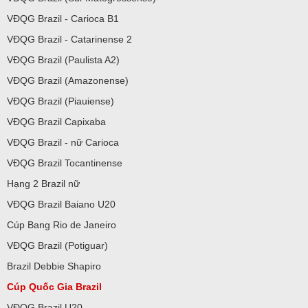
VĐQG Brazil - Carioca B1
VĐQG Brazil - Catarinense 2
VĐQG Brazil (Paulista A2)
VĐQG Brazil (Amazonense)
VĐQG Brazil (Piauiense)
VĐQG Brazil Capixaba
VĐQG Brazil - nữ Carioca
VĐQG Brazil Tocantinense
Hạng 2 Brazil nữ
VĐQG Brazil Baiano U20
Cúp Bang Rio de Janeiro
VĐQG Brazil (Potiguar)
Brazil Debbie Shapiro
Cúp Quốc Gia Brazil
VĐQG Brazil U20