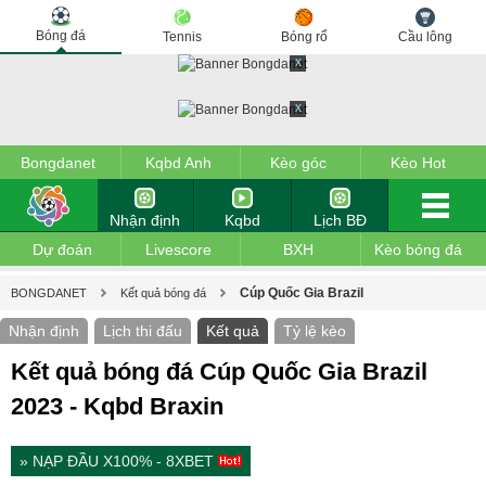
Bóng đá
Tennis
Bóng rổ
Cầu lông
x
x
Bongdanet
Kqbd Anh
Kèo góc
Kèo Hot
Nhận định
Kqbd
Lịch BĐ
Dự đoán
Livescore
BXH
Kèo bóng đá
Cúp Quốc Gia Brazil
BONGDANET
Kết quả bóng đá
Nhận định
Lịch thi đấu
Kết quả
Tỷ lệ kèo
Kết quả bóng đá Cúp Quốc Gia Brazil
2023 - Kqbd Braxin
» NẠP ĐẦU X100% - 8XBET