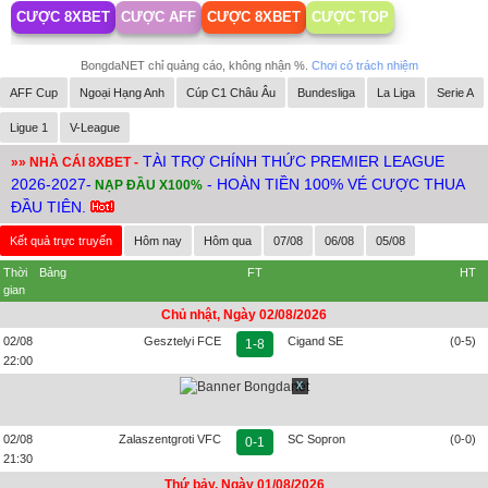
CƯỢC 8XBET
CƯỢC AFF
CƯỢC 8XBET
CƯỢC TOP
BongdaNET chỉ quảng cáo, không nhận %.
Chơi có trách nhiệm
AFF Cup
Ngoại Hạng Anh
Cúp C1 Châu Âu
Bundesliga
La Liga
Serie A
Ligue 1
V-League
TÀI TRỢ CHÍNH THỨC PREMIER LEAGUE
»» NHÀ CÁI 8XBET -
2026-2027-
- HOÀN TIỀN 100% VÉ CƯỢC THUA
NẠP ĐẦU X100%
ĐẦU TIÊN.
Kết quả trực truyến
Hôm nay
Hôm qua
07/08
06/08
05/08
Thời
Bảng
FT
HT
gian
Chủ nhật, Ngày 02/08/2026
02/08
Gesztelyi FCE
Cigand SE
(0-5)
1-8
22:00
x
02/08
Zalaszentgroti VFC
SC Sopron
(0-0)
0-1
21:30
Thứ bảy, Ngày 01/08/2026