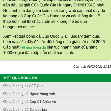
trận đấu tại giải Cúp Quốc Gia Hungary CHÍNH XÁC nhất.
Nếu anh em đang tìm kiếm một trang web cập nhật đầy đủ
kq bóng đá Cúp Quốc Gia Hungary và các thông tin thể
thao hot nhất thì chắc chắn sẽ không thể bỏ qua
bongdanet.online.
Xem kết quả bóng đá Cúp Quốc Gia Hungary đêm qua,
hôm nay của đầy đủ các đội bóng mùa giải mới nhất 2026.
Cập nhật
liên tục nhanh nhất của hàng
kết quả bóng đá
1000++ giải đấu hấp dẫn nhất hành tinh.
Cập nhật: 09/08/2026 13:13
KẾT QUẢ BÓNG ĐÁ
Kết quả bóng đá AFF Cup
Kết quả bóng đá Ngoại Hạng Anh
Kết quả bóng đá Cúp C1 Châu Âu
Kết quả bóng đá Bundesliga