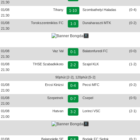
21:30
01/08
Tihany
Szombathelyi Haladas
(0-4)
1-10
21:30
01/08
Torokszentmiklos FC
Dunaharaszti MTK
(0-2)
1-3
21:30
x
01/08
Vaz Val
Balatonfuredi FC
(0-0)
0-1
21:30
01/08
THSE Szabadkikoto
Szajol KLK
(1-2)
2-2
21:30
90phút [2-2], 120phút [5-2]
01/08
Ercsi Kinizsi
Pecsi MFC
(0-2)
0-4
21:00
01/08
Szepetnek
Csepel
(0-5)
0-7
21:00
01/08
Hatvan
Lorinci VSC
(2-1)
3-2
21:00
x
01/08
Balatonlelle SE
Bodajk FC Siofok
(0-1)