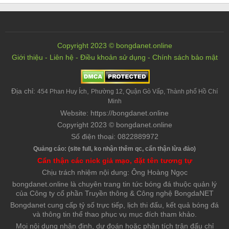
Copyright 2023 © bongdanet.online
Giới thiệu
-
Liên hệ
-
Điều khoản sử dụng
-
Chính sách bảo mật
Địa chỉ:
,
454 Phan Huy Ích
Phường 12, Quận Gò Vấp, Thành phố Hồ Chí
Minh
Website: https://bongdanet.online
Copyright 2023 © bongdanet.online
Số điện thoại: 0822889972
Quảng cáo: (site full, ko nhận thêm qc, cẩn thận lừa đảo)
Cẩn thận các nick giả mạo, đặt tên tương tự
Chịu trách nhiệm nội dung: Ông Hoàng Ngọc
bongdanet.online là chuyên trang tin tức bóng đá thuộc quản lý
của Công ty cổ phần Truyền thông & Công nghệ BongdaNET
Bongdanet cung cấp tỷ số trực tiếp, lịch thi đấu, kết quả bóng đá
và thông tin thể thao phục vụ mục đích tham khảo.
Mọi nội dung nhận định, dự đoán hoặc phân tích trận đấu chỉ