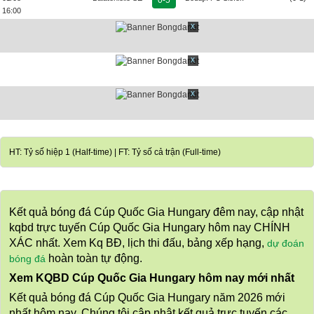
0-5
16:00
x
x
x
HT: Tỷ số hiệp 1 (Half-time) | FT: Tỷ số cả trận (Full-time)
Kết quả bóng đá Cúp Quốc Gia Hungary đêm nay, cập nhật
kqbd trực tuyến Cúp Quốc Gia Hungary hôm nay CHÍNH
XÁC nhất. Xem Kq BĐ, lịch thi đấu, bảng xếp hạng,
dự đoán
hoàn toàn tự động.
bóng đá
Xem KQBD Cúp Quốc Gia Hungary hôm nay mới nhất
Kết quả bóng đá Cúp Quốc Gia Hungary năm 2026 mới
nhất hôm nay. Chúng tôi cập nhật kết quả trực tuyến các