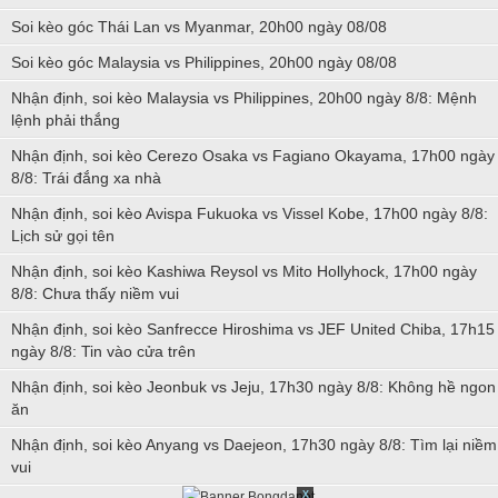
Soi kèo góc Thái Lan vs Myanmar, 20h00 ngày 08/08
Soi kèo góc Malaysia vs Philippines, 20h00 ngày 08/08
Nhận định, soi kèo Malaysia vs Philippines, 20h00 ngày 8/8: Mệnh
lệnh phải thắng
Nhận định, soi kèo Cerezo Osaka vs Fagiano Okayama, 17h00 ngày
8/8: Trái đắng xa nhà
Nhận định, soi kèo Avispa Fukuoka vs Vissel Kobe, 17h00 ngày 8/8:
Lịch sử gọi tên
Nhận định, soi kèo Kashiwa Reysol vs Mito Hollyhock, 17h00 ngày
8/8: Chưa thấy niềm vui
Nhận định, soi kèo Sanfrecce Hiroshima vs JEF United Chiba, 17h15
ngày 8/8: Tin vào cửa trên
Nhận định, soi kèo Jeonbuk vs Jeju, 17h30 ngày 8/8: Không hề ngon
ăn
Nhận định, soi kèo Anyang vs Daejeon, 17h30 ngày 8/8: Tìm lại niềm
vui
x