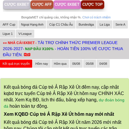
CƯỢC 8XBET
CƯỢC AFF
CƯỢC 8XBET
CƯỢC TOP
BongdaNET chỉ quảng cáo, không nhận %.
Chơi có trách nhiệm
AFF Cup
Ngoại Hạng Anh
Cúp C1 Châu Âu
Bundesliga
La Liga
Serie A
Ligue 1
V-League
TÀI TRỢ CHÍNH THỨC PREMIER LEAGUE
»» NHÀ CÁI 8XBET -
2026-2027-
- HOÀN TIỀN 100% VÉ CƯỢC THUA
NẠP ĐẦU X100%
ĐẦU TIÊN.
Kết quả trực truyến
Hôm nay
Hôm qua
06/08
05/08
04/08
Kết quả bóng đá Cúp trẻ Ả Rập Xê Út đêm nay, cập nhật
kqbd trực tuyến Cúp trẻ Ả Rập Xê Út hôm nay CHÍNH XÁC
nhất. Xem Kq BĐ, lịch thi đấu, bảng xếp hạng,
dự đoán bóng
hoàn toàn tự động.
đá
Xem KQBD Cúp trẻ Ả Rập Xê Út hôm nay mới nhất
Kết quả bóng đá Cúp trẻ Ả Rập Xê Út năm 2026 mới nhất
hôm nay. Chúng tôi cập nhật kết quả trực tuyến các trận