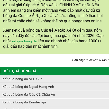
đấu tại giải Cúp trẻ Ả Rập Xê Út CHÍNH XÁC nhất. Nếu
anh em đang tìm kiếm một trang web cập nhật đầy đủ kq
bóng đá Cúp trẻ Ả Rập Xê Út và các thông tin thể thao hot
nhất thì chắc chắn sẽ không thể bỏ qua bongdanet.online.
Xem kết quả bóng đá Cúp trẻ Ả Rập Xê Út đêm qua, hôm
nay của đầy đủ các đội bóng mùa giải mới nhất 2026. Cập
nhật
liên tục nhanh nhất của hàng 1000++
kết quả bóng đá
giải đấu hấp dẫn nhất hành tinh.
Cập nhật: 08/08/2026 14:11
KẾT QUẢ BÓNG ĐÁ
Kết quả bóng đá AFF Cup
Kết quả bóng đá Ngoại Hạng Anh
Kết quả bóng đá Cúp C1 Châu Âu
Kết quả bóng đá Bundesliga