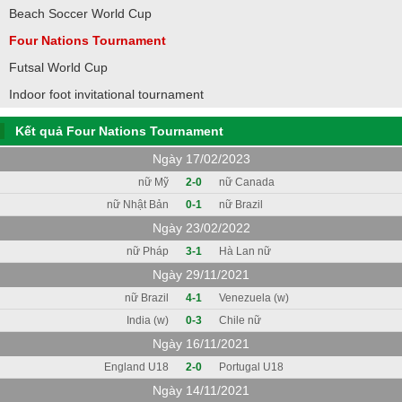
Beach Soccer World Cup
Four Nations Tournament
Futsal World Cup
Indoor foot invitational tournament
Kết quả Four Nations Tournament
Ngày 17/02/2023
nữ Mỹ
2-0
nữ Canada
nữ Nhật Bản
0-1
nữ Brazil
Ngày 23/02/2022
nữ Pháp
3-1
Hà Lan nữ
Ngày 29/11/2021
nữ Brazil
4-1
Venezuela (w)
India (w)
0-3
Chile nữ
Ngày 16/11/2021
England U18
2-0
Portugal U18
Ngày 14/11/2021