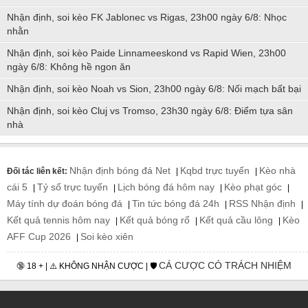
Nhận định, soi kèo FK Jablonec vs Rigas, 23h00 ngày 6/8: Nhọc
nhằn
Nhận định, soi kèo Paide Linnameeskond vs Rapid Wien, 23h00
ngày 6/8: Không hề ngon ăn
Nhận định, soi kèo Noah vs Sion, 23h00 ngày 6/8: Nối mạch bất bại
Nhận định, soi kèo Cluj vs Tromso, 23h30 ngày 6/8: Điểm tựa sân
nhà
Nhận định bóng đá Net
Kqbd trực tuyến
Kèo nhà
Đối tác liên kết:
|
|
cái 5
Tỷ số trực tuyến
Lịch bóng đá hôm nay
Kèo phạt góc
|
|
|
|
Máy tính dự đoán bóng đá
Tin tức bóng đá 24h
RSS Nhận định
|
|
|
Kết quả tennis hôm nay
Kết quả bóng rổ
Kết quả cầu lông
Kèo
|
|
|
AFF Cup 2026
Soi kèo xiên
|
CÁ CƯỢC CÓ TRÁCH NHIỆM
🔞 18 + | ⚠️ KHÔNG NHẬN CƯỢC | 🛡️