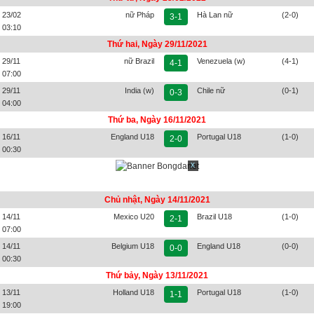
23/02
nữ Pháp
Hà Lan nữ
(2-0)
3-1
03:10
Thứ hai, Ngày 29/11/2021
29/11
nữ Brazil
Venezuela (w)
(4-1)
4-1
07:00
29/11
India (w)
Chile nữ
(0-1)
0-3
04:00
Thứ ba, Ngày 16/11/2021
16/11
England U18
Portugal U18
(1-0)
2-0
00:30
x
Chủ nhật, Ngày 14/11/2021
14/11
Mexico U20
Brazil U18
(1-0)
2-1
07:00
14/11
Belgium U18
England U18
(0-0)
0-0
00:30
Thứ bảy, Ngày 13/11/2021
13/11
Holland U18
Portugal U18
(1-0)
1-1
19:00