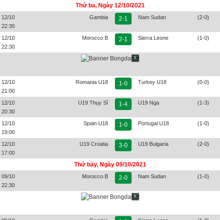
Thứ ba, Ngày 12/10/2021
12/10
Gambia
Nam Sudan
(2-0)
2-1
22:30
12/10
Morocco B
Sierra Leone
(1-0)
2-1
22:30
x
12/10
Romania U18
Turkey U18
(0-0)
1-0
21:00
12/10
U19 Thụy Sĩ
U19 Nga
(1-3)
1-4
20:30
12/10
Spain U18
Portugal U18
(1-0)
1-0
19:00
12/10
U19 Croatia
U19 Bulgaria
(2-0)
3-0
17:00
Thứ bảy, Ngày 09/10/2021
09/10
Morocco B
Nam Sudan
(1-0)
2-0
22:30
x