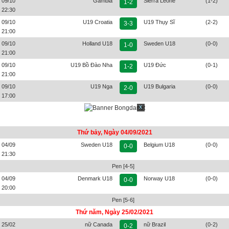
09/10
Gambia
Sierra Leone
(1-2)
1-2
22:30
09/10
U19 Croatia
U19 Thụy Sĩ
(2-2)
3-3
21:00
09/10
Holland U18
Sweden U18
(0-0)
1-0
21:00
09/10
U19 Bồ Đào Nha
U19 Đức
(0-1)
1-2
21:00
09/10
U19 Nga
U19 Bulgaria
(0-0)
2-0
17:00
x
Thứ bảy, Ngày 04/09/2021
04/09
Sweden U18
Belgium U18
(0-0)
0-0
21:30
Pen [4-5]
04/09
Denmark U18
Norway U18
(0-0)
0-0
20:00
Pen [5-6]
Thứ năm, Ngày 25/02/2021
25/02
nữ Canada
nữ Brazil
(0-2)
0-2