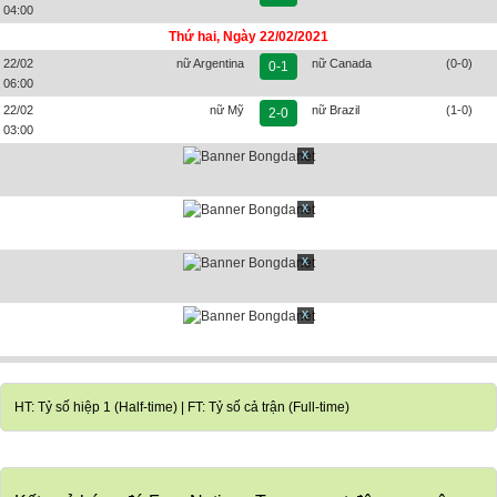
04:00
Thứ hai, Ngày 22/02/2021
22/02
nữ Argentina
nữ Canada
(0-0)
0-1
06:00
22/02
nữ Mỹ
nữ Brazil
(1-0)
2-0
03:00
x
x
x
x
HT: Tỷ số hiệp 1 (Half-time) | FT: Tỷ số cả trận (Full-time)