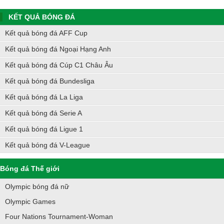
KẾT QUẢ BÓNG ĐÁ
Kết quả bóng đá AFF Cup
Kết quả bóng đá Ngoại Hạng Anh
Kết quả bóng đá Cúp C1 Châu Âu
Kết quả bóng đá Bundesliga
Kết quả bóng đá La Liga
Kết quả bóng đá Serie A
Kết quả bóng đá Ligue 1
Kết quả bóng đá V-League
Bóng đá Thế giới
Olympic bóng đá nữ
Olympic Games
Four Nations Tournament-Woman