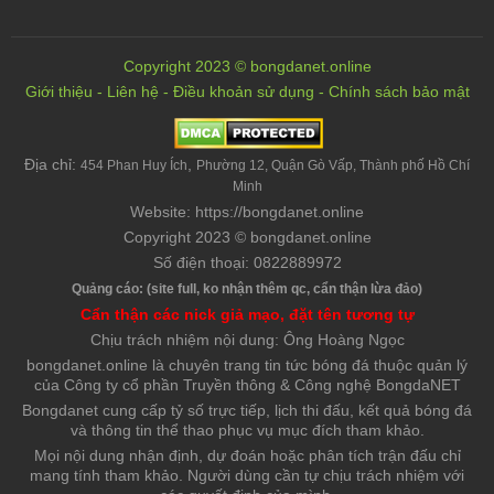
Copyright 2023 © bongdanet.online
Giới thiệu
-
Liên hệ
-
Điều khoản sử dụng
-
Chính sách bảo mật
Địa chỉ:
,
454 Phan Huy Ích
Phường 12, Quận Gò Vấp, Thành phố Hồ Chí
Minh
Website: https://bongdanet.online
Copyright 2023 © bongdanet.online
Số điện thoại: 0822889972
Quảng cáo: (site full, ko nhận thêm qc, cẩn thận lừa đảo)
Cẩn thận các nick giả mạo, đặt tên tương tự
Chịu trách nhiệm nội dung: Ông Hoàng Ngọc
bongdanet.online là chuyên trang tin tức bóng đá thuộc quản lý
của Công ty cổ phần Truyền thông & Công nghệ BongdaNET
Bongdanet cung cấp tỷ số trực tiếp, lịch thi đấu, kết quả bóng đá
và thông tin thể thao phục vụ mục đích tham khảo.
Mọi nội dung nhận định, dự đoán hoặc phân tích trận đấu chỉ
mang tính tham khảo. Người dùng cần tự chịu trách nhiệm với