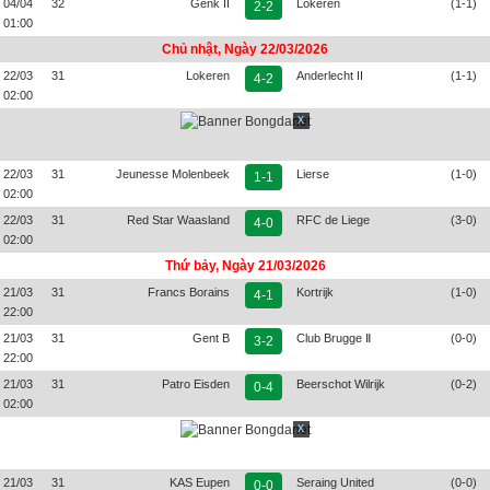
04/04
32
Genk II
Lokeren
(1-1)
2-2
01:00
Chủ nhật, Ngày 22/03/2026
22/03
31
Lokeren
Anderlecht II
(1-1)
4-2
02:00
x
22/03
31
Jeunesse Molenbeek
Lierse
(1-0)
1-1
02:00
22/03
31
Red Star Waasland
RFC de Liege
(3-0)
4-0
02:00
Thứ bảy, Ngày 21/03/2026
21/03
31
Francs Borains
Kortrijk
(1-0)
4-1
22:00
21/03
31
Gent B
Club Brugge Ⅱ
(0-0)
3-2
22:00
21/03
31
Patro Eisden
Beerschot Wilrijk
(0-2)
0-4
02:00
x
21/03
31
KAS Eupen
Seraing United
(0-0)
0-0