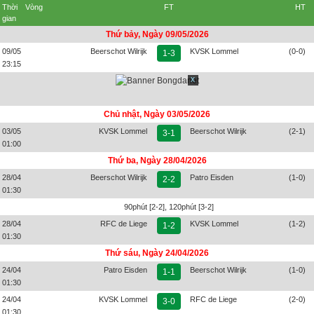
Thời
Vòng
FT
HT
gian
Thứ bảy, Ngày 09/05/2026
09/05
Beerschot Wilrijk
KVSK Lommel
(0-0)
1-3
23:15
x
Chủ nhật, Ngày 03/05/2026
03/05
KVSK Lommel
Beerschot Wilrijk
(2-1)
3-1
01:00
Thứ ba, Ngày 28/04/2026
28/04
Beerschot Wilrijk
Patro Eisden
(1-0)
2-2
01:30
90phút [2-2], 120phút [3-2]
28/04
RFC de Liege
KVSK Lommel
(1-2)
1-2
01:30
Thứ sáu, Ngày 24/04/2026
24/04
Patro Eisden
Beerschot Wilrijk
(1-0)
1-1
01:30
24/04
KVSK Lommel
RFC de Liege
(2-0)
3-0
01:30