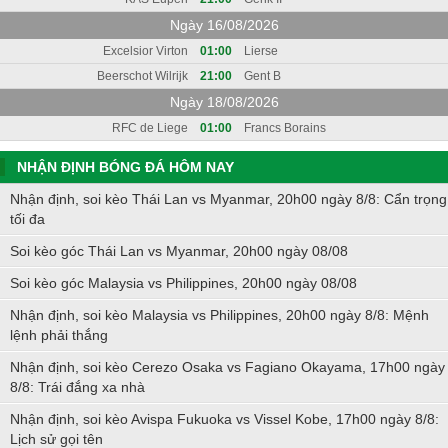
Ngày 16/08/2026
Excelsior Virton
01:00
Lierse
Beerschot Wilrijk
21:00
Gent B
Ngày 18/08/2026
RFC de Liege
01:00
Francs Borains
NHẬN ĐỊNH BÓNG ĐÁ HÔM NAY
Nhận định, soi kèo Thái Lan vs Myanmar, 20h00 ngày 8/8: Cẩn trọng
tối đa
Soi kèo góc Thái Lan vs Myanmar, 20h00 ngày 08/08
Soi kèo góc Malaysia vs Philippines, 20h00 ngày 08/08
Nhận định, soi kèo Malaysia vs Philippines, 20h00 ngày 8/8: Mệnh
lệnh phải thắng
Nhận định, soi kèo Cerezo Osaka vs Fagiano Okayama, 17h00 ngày
8/8: Trái đắng xa nhà
Nhận định, soi kèo Avispa Fukuoka vs Vissel Kobe, 17h00 ngày 8/8:
Lịch sử gọi tên