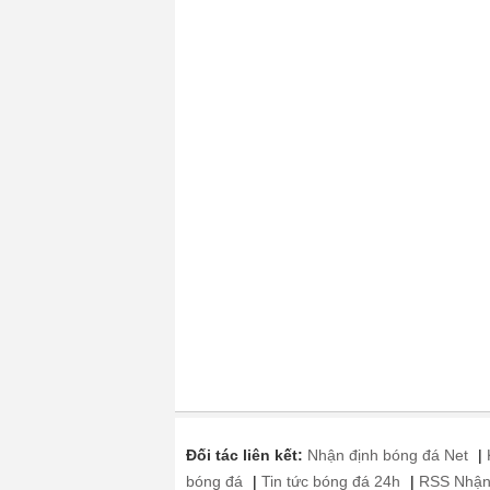
Đối tác liên kết:
Nhận định bóng đá Net
|
bóng đá
|
Tin tức bóng đá 24h
|
RSS Nhận