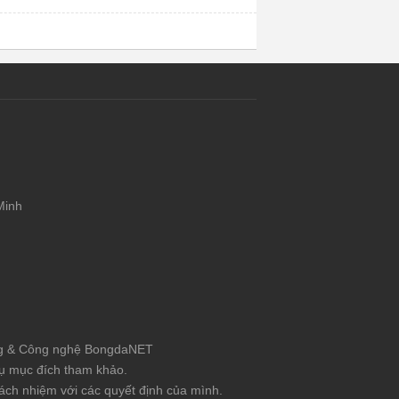
Minh
hông & Công nghệ BongdaNET
 vụ mục đích tham khảo.
ách nhiệm với các quyết định của mình.