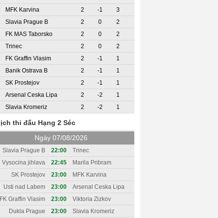
MFK Karvina
2
-1
3
Slavia Prague B
2
0
2
FK MAS Taborsko
2
0
2
Trinec
2
0
2
FK Graffin Vlasim
2
-1
1
Banik Ostrava B
2
-1
1
SK Prostejov
2
-1
1
Arsenal Ceska Lipa
2
-2
1
Slavia Kromeriz
2
-2
1
ịch thi đấu Hạng 2 Séc
Ngày 07/08/2026
Slavia Prague B
22:00
Trinec
Vysocina jihlava
22:45
Marila Pribram
SK Prostejov
23:00
MFK Karvina
Usti nad Labem
23:00
Arsenal Ceska Lipa
FK Graffin Vlasim
23:00
Viktoria Zizkov
Dukla Prague
23:00
Slavia Kromeriz