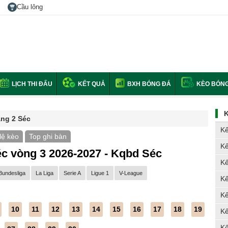
Cầu lông
LỊCH THI ĐẤU
KẾT QUẢ
BXH BÓNG ĐÁ
KÈO BÓNG
ng 2 Séc
Kế
lệ kèo
Top ghi bàn
Kế
c vòng 3 2026-2027 - Kqbd Séc
Kế
Bundesliga
La Liga
Serie A
Ligue 1
V-League
Kế
Kế
10
11
12
13
14
15
16
17
18
19
Kế
Kế