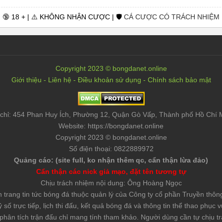
🔞 18 + | ⚠️ KHÔNG NHẬN CƯỢC | 🛡️
CÁ CƯỢC CÓ TRÁCH NHIỆM
Copyright 2023 © bongdanet.online
Giới thiệu
-
Liên hệ
-
Điều khoản sử dụng
-
Chính sách bảo mật
 chỉ:
454 Phan Huy Ích
,
Phường 12, Quận Gò Vấp, Thành phố Hồ Chí 
Website: https://bongdanet.online
Copyright 2023 © bongdanet.online
Số điện thoại: 0822889972
Quảng cáo: (site full, ko nhận thêm qc, cẩn thận lừa đảo)
Cẩn thận các nick giả mạo, đặt tên tương tự
Chịu trách nhiệm nội dung: Ông Hoàng Ngọc
n trang tin tức bóng đá thuộc quản lý của Công ty cổ phần Truyền t
số trực tiếp, lịch thi đấu, kết quả bóng đá và thông tin thể thao phục
phân tích trận đấu chỉ mang tính tham khảo. Người dùng cần tự chịu tr