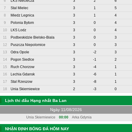
6
LKS Nieciecza
3
2
6
7
Stal Mielec
3
1
5
8
Miedz Legnica
3
1
4
9
Polonia Bytom
3
0
4
10
LKS Lodz
3
0
4
11
Podbeskidzie Bielsko-Biala
3
0
3
12
Puszcza Niepolomice
3
0
3
13
Odra Opole
3
-2
3
14
Pogon Siedlce
3
-1
2
15
Ruch Chorzow
3
-4
1
16
Lechia Gdansk
3
-6
1
17
Stal Rzeszow
3
-8
1
18
Unia Skierniewice
2
-3
0
Lịch thi đấu Hạng nhất Ba Lan
Ngày 11/08/2026
Unia Skierniewice
00:00
Arka Gdynia
NHẬN ĐỊNH BÓNG ĐÁ HÔM NAY