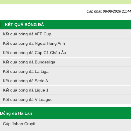
Cập nhật: 08/08/2026 21:44
KẾT QUẢ BÓNG ĐÁ
Kết quả bóng đá AFF Cup
Kết quả bóng đá Ngoại Hạng Anh
Kết quả bóng đá Cúp C1 Châu Âu
Kết quả bóng đá Bundesliga
Kết quả bóng đá La Liga
Kết quả bóng đá Serie A
Kết quả bóng đá Ligue 1
Kết quả bóng đá V-League
Bóng đá Hà Lan
Cúp Johan Cruyff