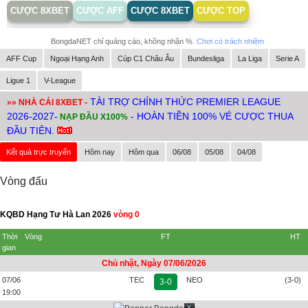
CƯỢC 8XBET
CƯỢC AFF
CƯỢC 8XBET
CƯỢC TOP
BongdaNET chỉ quảng cáo, không nhận %.
Chơi có trách nhiệm
AFF Cup
Ngoại Hạng Anh
Cúp C1 Châu Âu
Bundesliga
La Liga
Serie A
Ligue 1
V-League
TÀI TRỢ CHÍNH THỨC PREMIER LEAGUE
»» NHÀ CÁI 8XBET -
2026-2027-
- HOÀN TIỀN 100% VÉ CƯỢC THUA
NẠP ĐẦU X100%
ĐẦU TIÊN.
Kết quả trực truyến
Hôm nay
Hôm qua
06/08
05/08
04/08
Vòng đấu
KQBD Hạng Tư Hà Lan 2026
vòng
0
Thời
Vòng
FT
HT
gian
Chủ nhật, Ngày 07/06/2026
07/06
TEC
NEO
(3-0)
3-0
19:00
x