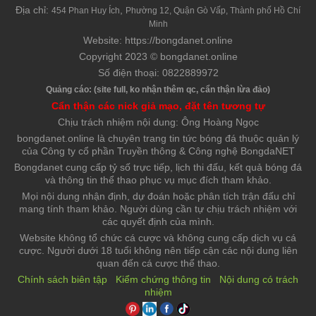
Địa chỉ:
,
454 Phan Huy Ích
Phường 12, Quận Gò Vấp, Thành phố Hồ Chí
Minh
Website: https://bongdanet.online
Copyright 2023 © bongdanet.online
Số điện thoại: 0822889972
Quảng cáo: (site full, ko nhận thêm qc, cẩn thận lừa đảo)
Cẩn thận các nick giả mạo, đặt tên tương tự
Chịu trách nhiệm nội dung: Ông Hoàng Ngọc
bongdanet.online là chuyên trang tin tức bóng đá thuộc quản lý
của Công ty cổ phần Truyền thông & Công nghệ BongdaNET
Bongdanet cung cấp tỷ số trực tiếp, lịch thi đấu, kết quả bóng đá
và thông tin thể thao phục vụ mục đích tham khảo.
Mọi nội dung nhận định, dự đoán hoặc phân tích trận đấu chỉ
mang tính tham khảo. Người dùng cần tự chịu trách nhiệm với
các quyết định của mình.
Website không tổ chức cá cược và không cung cấp dịch vụ cá
cược. Người dưới 18 tuổi không nên tiếp cận các nội dung liên
quan đến cá cược thể thao.
Chính sách biên tập
Kiểm chứng thông tin
Nội dung có trách
nhiệm