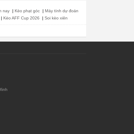
m nay
|
Kèo phạt góc
|
Máy tính dự đoán
|
Kèo AFF Cup 2026
|
Soi kèo xiên
Minh