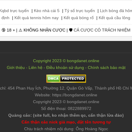
Kqbd trực tuyến
|
Kèo nhà cái 5
|
Tỷ số trực tuyến
|
Lịch bóng đá hô
 định
|
Kết quả tennis hôm nay
|
Kết quả bóng rổ
|
Kết quả cầu lông
🔞 18 + | ⚠️ KHÔNG NHẬN CƯỢC | 🛡️
CÁ CƯỢC CÓ TRÁCH NHIỆM
Copyright 2023 © bongdanet.online
Giới thiệu
-
Liên hệ
-
Điều khoản sử dụng
-
Chính sách bảo mật
 chỉ:
454 Phan Huy Ích
,
Phường 12, Quận Gò Vấp, Thành phố Hồ Chí 
Website: https://bongdanet.online
Copyright 2023 © bongdanet.online
Số điện thoại: 0822889972
Quảng cáo: (site full, ko nhận thêm qc, cẩn thận lừa đảo)
Cẩn thận các nick giả mạo, đặt tên tương tự
Chịu trách nhiệm nội dung: Ông Hoàng Ngọc