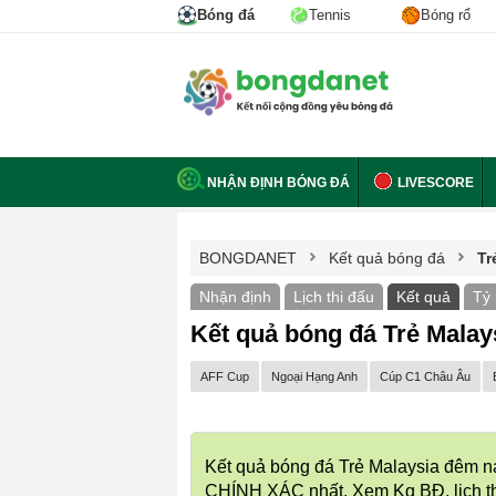
Bóng đá
Tennis
Bóng rổ
NHẬN ĐỊNH BÓNG ĐÁ
LIVESCORE
BONGDANET
Kết quả bóng đá
Tr
Nhận định
Lịch thi đấu
Kết quả
Tỷ 
Kết quả bóng đá Trẻ Malay
AFF Cup
Ngoại Hạng Anh
Cúp C1 Châu Âu
Kết quả bóng đá Trẻ Malaysia đêm na
CHÍNH XÁC nhất. Xem Kq BĐ, lịch th