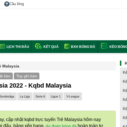
Cầu lông
LỊCH THI ĐẤU
KẾT QUẢ
BXH BÓNG ĐÁ
KÈO BÓNG
ẻ Malaysia
Kế
lệ kèo
Top ghi bàn
Kế
sia 2022 - Kqbd Malaysia
Kế
Bundesliga
La Liga
Serie A
Ligue 1
V-League
Kế
Kế
Kế
y, cập nhật kqbd trực tuyến Trẻ Malaysia hôm nay
i đấu, bảng xếp hạng,
hoàn toàn tự
dự đoán bóng đá
Kế