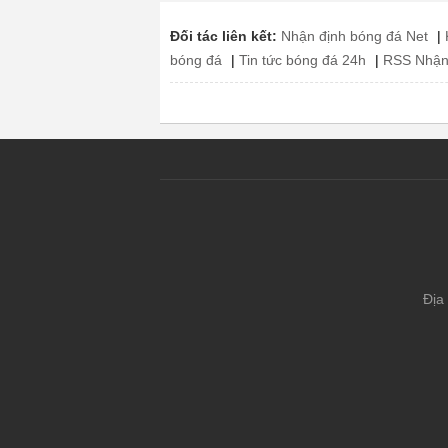
Đối tác liên kết:
Nhận định bóng đá Net
|
bóng đá
|
Tin tức bóng đá 24h
|
RSS Nhận
Địa