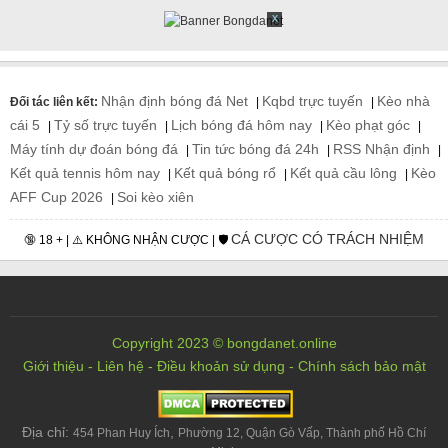
x
Nhận định bóng đá Net
Kqbd trực tuyến
Kèo nhà
Đối tác liên kết:
|
|
cái 5
Tỷ số trực tuyến
Lịch bóng đá hôm nay
Kèo phạt góc
|
|
|
|
Máy tính dự đoán bóng đá
Tin tức bóng đá 24h
RSS Nhận định
|
|
|
Kết quả tennis hôm nay
Kết quả bóng rổ
Kết quả cầu lông
Kèo
|
|
|
AFF Cup 2026
Soi kèo xiên
|
CÁ CƯỢC CÓ TRÁCH NHIỆM
🔞 18 + | ⚠️ KHÔNG NHẬN CƯỢC | 🛡️
Copyright 2023 © bongdanet.online
Giới thiệu
-
Liên hệ
-
Điều khoản sử dụng
-
Chính sách bảo mật
Địa chỉ:
,
454 Phan Huy Ích
Phường 12, Quận Gò Vấp, Thành phố Hồ Chí