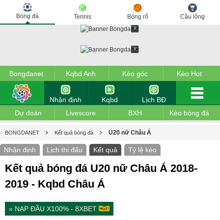
Bóng đá
Tennis
Bóng rổ
Cầu lông
x
x
Bongdanet
Kqbd Anh
Kèo góc
Kèo Hot
Nhận định
Kqbd
Lịch BĐ
Dự đoán
Livescore
BXH
Kèo bóng đá
U20 nữ Châu Á
BONGDANET
Kết quả bóng đá
Nhận định
Lịch thi đấu
Kết quả
Tỷ lệ kèo
Kết quả bóng đá U20 nữ Châu Á 2018-
2019 - Kqbd Châu Á
» NẠP ĐẦU X100% - 8XBET