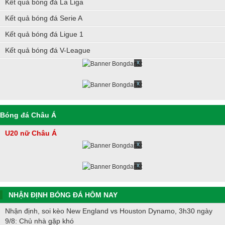
Kết quả bóng đá La Liga
Kết quả bóng đá Serie A
Kết quả bóng đá Ligue 1
Kết quả bóng đá V-League
x
x
Bóng đá Châu Á
U20 nữ Châu Á
x
x
NHẬN ĐỊNH BÓNG ĐÁ HÔM NAY
Nhận định, soi kèo New England vs Houston Dynamo, 3h30 ngày
9/8: Chủ nhà gặp khó