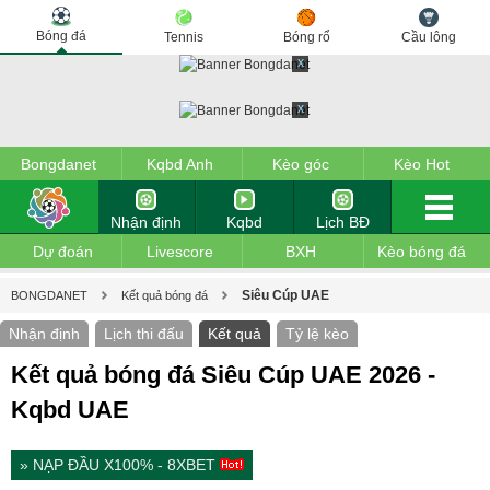
Bóng đá
Tennis
Bóng rổ
Cầu lông
x
x
Bongdanet
Kqbd Anh
Kèo góc
Kèo Hot
Nhận định
Kqbd
Lịch BĐ
Dự đoán
Livescore
BXH
Kèo bóng đá
Siêu Cúp UAE
BONGDANET
Kết quả bóng đá
Nhận định
Lịch thi đấu
Kết quả
Tỷ lệ kèo
Kết quả bóng đá Siêu Cúp UAE 2026 -
Kqbd UAE
» NẠP ĐẦU X100% - 8XBET