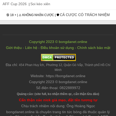
AFF Cup 2026
Soi kèo xiên
|
CÁ CƯỢC CÓ TRÁCH NHIỆM
🔞 18 + | ⚠️ KHÔNG NHẬN CƯỢC | 🛡️
Copyright 2023 © bongdanet.online
Giới thiệu
-
Liên hệ
-
Điều khoản sử dụng
-
Chính sách bảo mật
Địa chỉ:
,
454 Phan Huy Ích
Phường 12, Quận Gò Vấp, Thành phố Hồ Chí
Minh
Website: https://bongdanet.online
Copyright 2023 © bongdanet.online
Số điện thoại: 0822889972
Quảng cáo: (site full, ko nhận thêm qc, cẩn thận lừa đảo)
Cẩn thận các nick giả mạo, đặt tên tương tự
Chịu trách nhiệm nội dung: Ông Hoàng Ngọc
bongdanet.online là chuyên trang tin tức bóng đá thuộc quản lý