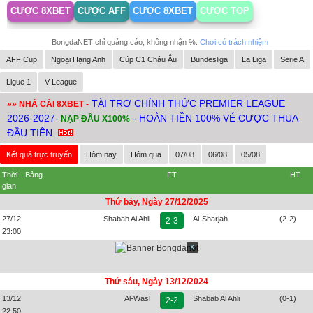
CƯỢC 8XBET
CƯỢC AFF
CƯỢC 8XBET
CƯỢC TOP
BongdaNET chỉ quảng cáo, không nhận %.
Chơi có trách nhiệm
AFF Cup
Ngoại Hạng Anh
Cúp C1 Châu Âu
Bundesliga
La Liga
Serie A
Ligue 1
V-League
TÀI TRỢ CHÍNH THỨC PREMIER LEAGUE
»» NHÀ CÁI 8XBET -
2026-2027-
- HOÀN TIỀN 100% VÉ CƯỢC THUA
NẠP ĐẦU X100%
ĐẦU TIÊN.
Kết quả trực truyến
Hôm nay
Hôm qua
07/08
06/08
05/08
Thời
Bảng
FT
HT
gian
Thứ bảy, Ngày 27/12/2025
27/12
Shabab Al Ahli
Al-Sharjah
(2-2)
2-3
23:00
x
Thứ sáu, Ngày 13/12/2024
13/12
Al-Wasl
Shabab Al Ahli
(0-1)
2-2
22:50