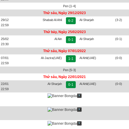
Pen [1-4]
Thứ sáu, Ngày 29/12/2023
29/12
Shabab Al Ahli
Al-Sharjah
(3-2)
6-2
22:59
Thứ bảy, Ngày 25/02/2023
25/02
Al Ain
Al-Sharjah
(0-1)
0-1
23:30
Thứ sáu, Ngày 07/01/2022
07/01
Al-Jazira(UAE)
Al Ahli(UAE)
(0-0)
1-1
22:59
Pen [5-3]
Thứ sáu, Ngày 22/01/2021
22/01
Al-Sharjah
Al Ahli(UAE)
(0-0)
0-1
22:59
x
x
x