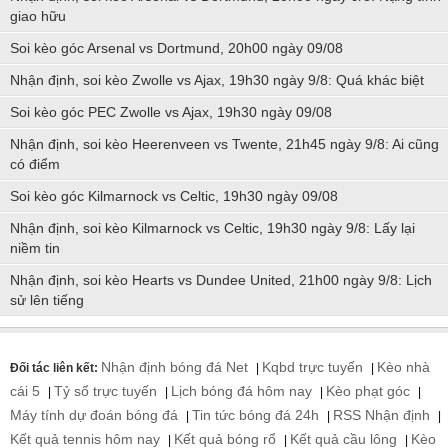
giao hữu
Soi kèo góc Arsenal vs Dortmund, 20h00 ngày 09/08
Nhận định, soi kèo Zwolle vs Ajax, 19h30 ngày 9/8: Quá khác biệt
Soi kèo góc PEC Zwolle vs Ajax, 19h30 ngày 09/08
Nhận định, soi kèo Heerenveen vs Twente, 21h45 ngày 9/8: Ai cũng
có điểm
Soi kèo góc Kilmarnock vs Celtic, 19h30 ngày 09/08
Nhận định, soi kèo Kilmarnock vs Celtic, 19h30 ngày 9/8: Lấy lại
niềm tin
Nhận định, soi kèo Hearts vs Dundee United, 21h00 ngày 9/8: Lịch
sử lên tiếng
Nhận định bóng đá Net
Kqbd trực tuyến
Kèo nhà
Đối tác liên kết:
|
|
cái 5
Tỷ số trực tuyến
Lịch bóng đá hôm nay
Kèo phạt góc
|
|
|
|
Máy tính dự đoán bóng đá
Tin tức bóng đá 24h
RSS Nhận định
|
|
|
Kết quả tennis hôm nay
Kết quả bóng rổ
Kết quả cầu lông
Kèo
|
|
|