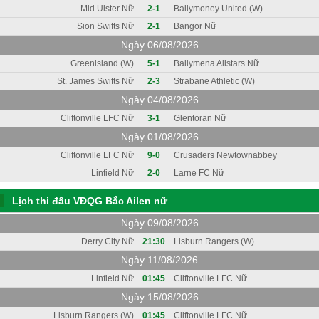
Strikers Nữ
Mid Ulster Nữ
2-1
Ballymoney United (W)
Sion Swifts Nữ
2-1
Bangor Nữ
Ngày 06/08/2026
Greenisland (W)
5-1
Ballymena Allstars Nữ
St. James Swifts Nữ
2-3
Strabane Athletic (W)
Ngày 04/08/2026
Cliftonville LFC Nữ
3-1
Glentoran Nữ
Ngày 01/08/2026
Cliftonville LFC Nữ
9-0
Crusaders Newtownabbey
Strikers Nữ
Linfield Nữ
2-0
Larne FC Nữ
Lịch thi đấu VĐQG Bắc Ailen nữ
Ngày 09/08/2026
Derry City Nữ
21:30
Lisburn Rangers (W)
Ngày 11/08/2026
Linfield Nữ
01:45
Cliftonville LFC Nữ
Ngày 15/08/2026
Lisburn Rangers (W)
01:45
Cliftonville LFC Nữ