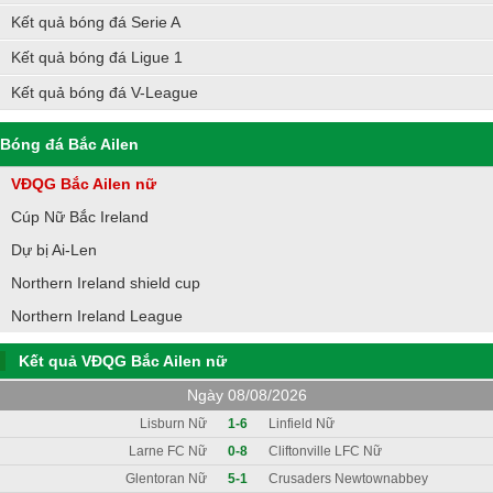
Kết quả bóng đá Serie A
Kết quả bóng đá Ligue 1
Kết quả bóng đá V-League
Bóng đá Bắc Ailen
VĐQG Bắc Ailen nữ
Cúp Nữ Bắc Ireland
Dự bị Ai-Len
Northern Ireland shield cup
Northern Ireland League
Kết quả VĐQG Bắc Ailen nữ
Ngày 08/08/2026
Lisburn Nữ
1-6
Linfield Nữ
Larne FC Nữ
0-8
Cliftonville LFC Nữ
Glentoran Nữ
5-1
Crusaders Newtownabbey