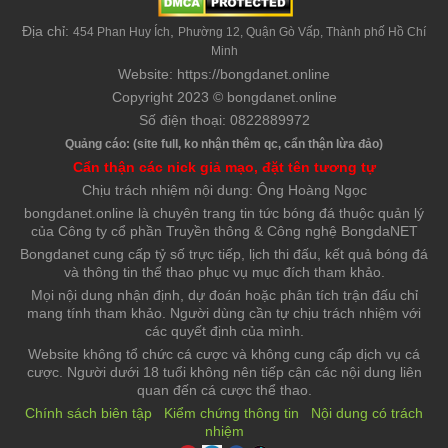
Địa chỉ:
,
454 Phan Huy Ích
Phường 12, Quận Gò Vấp, Thành phố Hồ Chí
Minh
Website: https://bongdanet.online
Copyright 2023 © bongdanet.online
Số điện thoại: 0822889972
Quảng cáo: (site full, ko nhận thêm qc, cẩn thận lừa đảo)
Cẩn thận các nick giả mạo, đặt tên tương tự
Chịu trách nhiệm nội dung: Ông Hoàng Ngọc
bongdanet.online là chuyên trang tin tức bóng đá thuộc quản lý
của Công ty cổ phần Truyền thông & Công nghệ BongdaNET
Bongdanet cung cấp tỷ số trực tiếp, lịch thi đấu, kết quả bóng đá
và thông tin thể thao phục vụ mục đích tham khảo.
Mọi nội dung nhận định, dự đoán hoặc phân tích trận đấu chỉ
mang tính tham khảo. Người dùng cần tự chịu trách nhiệm với
các quyết định của mình.
Website không tổ chức cá cược và không cung cấp dịch vụ cá
cược. Người dưới 18 tuổi không nên tiếp cận các nội dung liên
quan đến cá cược thể thao.
Chính sách biên tập
Kiểm chứng thông tin
Nội dung có trách
nhiệm