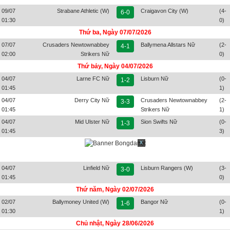
09/07
Strabane Athletic (W)
Craigavon City (W)
(4-
6-0
01:30
0)
Thứ ba, Ngày 07/07/2026
07/07
Crusaders Newtownabbey
Ballymena Allstars Nữ
(2-
4-1
02:00
Strikers Nữ
0)
Thứ bảy, Ngày 04/07/2026
04/07
Larne FC Nữ
Lisburn Nữ
(0-
1-2
01:45
1)
04/07
Derry City Nữ
Crusaders Newtownabbey
(2-
3-3
01:45
Strikers Nữ
1)
04/07
Mid Ulster Nữ
Sion Swifts Nữ
(0-
1-3
01:45
3)
x
04/07
Linfield Nữ
Lisburn Rangers (W)
(3-
3-0
01:45
0)
Thứ năm, Ngày 02/07/2026
02/07
Ballymoney United (W)
Bangor Nữ
(0-
1-6
01:30
1)
Chủ nhật, Ngày 28/06/2026