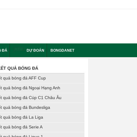
 ĐÁ
DỰ ĐOÁN
BONGDANET
KẾT QUẢ BÓNG ĐÁ
t quả bóng đá AFF Cup
t quả bóng đá Ngoại Hạng Anh
t quả bóng đá Cúp C1 Châu Âu
t quả bóng đá Bundesliga
t quả bóng đá La Liga
t quả bóng đá Serie A
t quả bóng đá Ligue 1