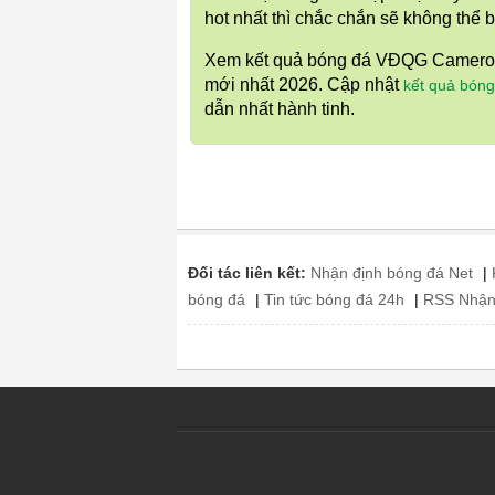
hot nhất thì chắc chắn sẽ không thể 
Xem kết quả bóng đá VĐQG Cameroon
mới nhất 2026. Cập nhật
kết quả bóng
dẫn nhất hành tinh.
Đối tác liên kết:
Nhận định bóng đá Net
|
bóng đá
|
Tin tức bóng đá 24h
|
RSS Nhận