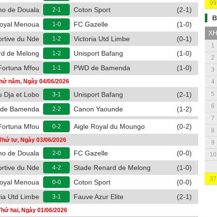
99
o de Douala
Coton Sport
(2-1)
2-1
B
Royal Menoua
FC Gazelle
(1-0)
1-0
X
rtive du Nde
Victoria Utd Limbe
(0-1)
1-2
1
rd de Melong
Unisport Bafang
(1-0)
1-2
2
Fortuna Mfou
PWD de Bamenda
(1-0)
1-1
3
hứ năm, Ngày 04/06/2026
4
 Dja et Lobo
Unisport Bafang
(2-1)
5
3-1
6
de Bamenda
Canon Yaounde
(1-2)
2-2
7
Fortuna Mfou
Aigle Royal du Moungo
(0-2)
0-2
8
Thứ tư, Ngày 03/06/2026
9
o de Douala
FC Gazelle
(0-0)
2-0
10
rtive du Nde
Stade Renard de Melong
(1-0)
4-2
37
Royal Menoua
Coton Sport
(0-0)
0-0
ria Utd Limbe
Fauve Azur Elite
(2-1)
3-1
Thứ hai, Ngày 01/06/2026