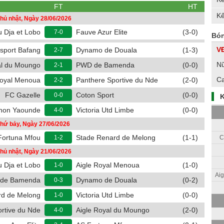
FT
HT
Kế
hủ nhật, Ngày 28/06/2026
 Dja et Lobo
Fauve Azur Elite
(3-0)
7-0
Bón
V
sport Bafang
Dynamo de Douala
(1-3)
2-7
N
al du Moungo
PWD de Bamenda
(0-0)
2-1
Ca
Royal Menoua
Panthere Sportive du Nde
(2-0)
2-2
FC Gazelle
Coton Sport
(0-0)
0-0
non Yaounde
Victoria Utd Limbe
(0-0)
4-0
hứ bảy, Ngày 27/06/2026
Fortuna Mfou
Stade Renard de Melong
(1-1)
1-2
C
hủ nhật, Ngày 21/06/2026
 Dja et Lobo
Aigle Royal Menoua
(1-0)
1-0
Ai
de Bamenda
Dynamo de Douala
(0-2)
0-3
rd de Melong
Victoria Utd Limbe
(0-0)
1-0
rtive du Nde
Aigle Royal du Moungo
(2-0)
4-0