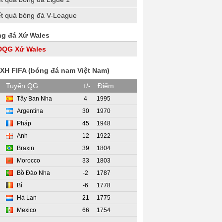
t quả bóng đá V-League
g đá Xứ Wales
ĐQG Xứ Wales
XH FIFA (bóng đá nam Việt Nam)
H
Tuyển QG
+/-
Điểm
Tây Ban Nha
4
1995
Argentina
30
1970
Pháp
45
1948
Anh
12
1922
Braxin
39
1804
Morocco
33
1803
Bồ Đào Nha
-2
1787
Bỉ
-6
1778
Hà Lan
21
1775
Mexico
66
1754