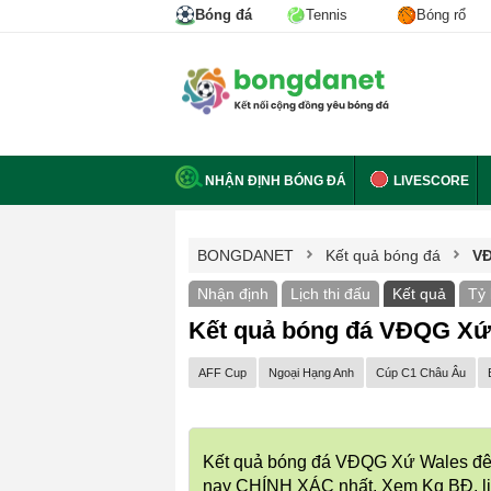
Bóng đá
Tennis
Bóng rổ
NHẬN ĐỊNH BÓNG ĐÁ
LIVESCORE
BONGDANET
Kết quả bóng đá
VĐ
Nhận định
Lịch thi đấu
Kết quả
Tỷ 
Kết quả bóng đá VĐQG Xứ 
AFF Cup
Ngoại Hạng Anh
Cúp C1 Châu Âu
Kết quả bóng đá VĐQG Xứ Wales đê
nay CHÍNH XÁC nhất. Xem Kq BĐ, lịc