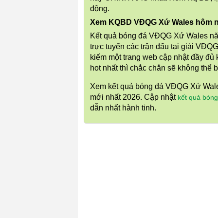
động.
Xem KQBD VĐQG Xứ Wales hôm n
Kết quả bóng đá VĐQG Xứ Wales năm
trực tuyến các trận đấu tại giải V
kiếm một trang web cập nhật đầy đủ
hot nhất thì chắc chắn sẽ không thể 
Xem kết quả bóng đá VĐQG Xứ Wales
mới nhất 2026. Cập nhật
kết quả bóng
dẫn nhất hành tinh.