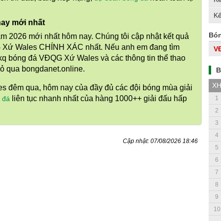
Kế
ay mới nhất
Bón
 2026 mới nhất hôm nay. Chúng tôi cập nhật kết quả
ĐQG Xứ Wales CHÍNH XÁC nhất. Nếu anh em đang tìm
V
 kq bóng đá VĐQG Xứ Wales và các thông tin thể thao
bỏ qua bongdanet.online.
B
X
 đêm qua, hôm nay của đầy đủ các đội bóng mùa giải
liên tục nhanh nhất của hàng 1000++ giải đấu hấp
 đá
1
2
3
4
Cập nhật: 07/08/2026 18:46
5
6
7
8
9
10