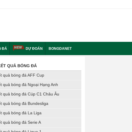
 ĐÁ
DỰ ĐOÁN
BONGDANET
KẾT QUẢ BÓNG ĐÁ
t quả bóng đá AFF Cup
t quả bóng đá Ngoại Hạng Anh
t quả bóng đá Cúp C1 Châu Âu
t quả bóng đá Bundesliga
t quả bóng đá La Liga
t quả bóng đá Serie A
t quả bóng đá Ligue 1