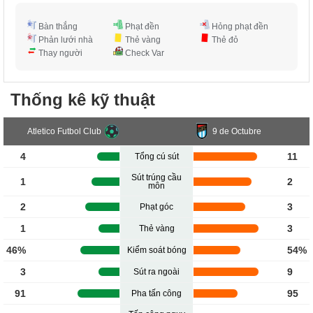
Bàn thắng
Phạt đền
Hỏng phạt đền
Phản lưới nhà
Thẻ vàng
Thẻ đỏ
Thay người
Check Var
Thống kê kỹ thuật
Atletico Futbol Club
9 de Octubre
4
11
Tổng cú sút
Sút trúng cầu
1
2
môn
2
3
Phạt góc
1
3
Thẻ vàng
46%
54%
Kiểm soát bóng
3
9
Sút ra ngoài
91
95
Pha tấn công