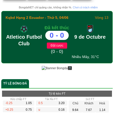
BongdaNET chỉ quảng cáo, không nhận %.
Chơi có trách nhiệm
Kqbd Hạng 2 Ecuador
- Thứ 5, 04/06
Vòng 13
Đã kết thúc
0
-
0
Atletico Futbol
9 de Octubre
Club
Đặt cược
(0 - 0)
Nhiều Mây, 31°C
x
TỶ LỆ BÓNG ĐÁ
Tỷ lệ kèo FT
Kèo chấp FT
Tài Xỉu FT
1x2 FT
-0.25
1.05
0.5
3.20
Chủ
Khách
Hoà
+0.25
0.75
u
0.16
9.64
7.67
1.14