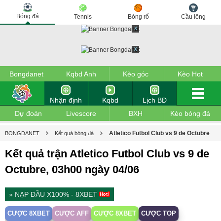
Bóng đá
Tennis
Bóng rổ
Cầu lông
x
x
Bongdanet
Kqbd Anh
Kèo góc
Kèo Hot
Nhận định
Kqbd
Lịch BĐ
Dự đoán
Livescore
BXH
Kèo bóng đá
Atletico Futbol Club vs 9 de Octubre
BONGDANET
Kết quả bóng đá
Kết quả trận Atletico Futbol Club vs 9 de
Octubre, 03h00 ngày 04/06
» NẠP ĐẦU X100% - 8XBET
CƯỢC 8XBET
CƯỢC AFF
CƯỢC 8XBET
CƯỢC TOP