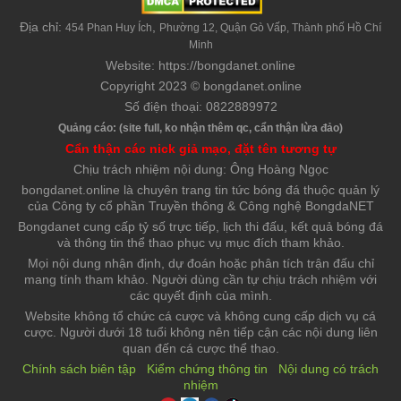
Địa chỉ:
,
454 Phan Huy Ích
Phường 12, Quận Gò Vấp, Thành phố Hồ Chí
Minh
Website: https://bongdanet.online
Copyright 2023 © bongdanet.online
Số điện thoại: 0822889972
Quảng cáo: (site full, ko nhận thêm qc, cẩn thận lừa đảo)
Cẩn thận các nick giả mạo, đặt tên tương tự
Chịu trách nhiệm nội dung: Ông Hoàng Ngọc
bongdanet.online là chuyên trang tin tức bóng đá thuộc quản lý
của Công ty cổ phần Truyền thông & Công nghệ BongdaNET
Bongdanet cung cấp tỷ số trực tiếp, lịch thi đấu, kết quả bóng đá
và thông tin thể thao phục vụ mục đích tham khảo.
Mọi nội dung nhận định, dự đoán hoặc phân tích trận đấu chỉ
mang tính tham khảo. Người dùng cần tự chịu trách nhiệm với
các quyết định của mình.
Website không tổ chức cá cược và không cung cấp dịch vụ cá
cược. Người dưới 18 tuổi không nên tiếp cận các nội dung liên
quan đến cá cược thể thao.
Chính sách biên tập
Kiểm chứng thông tin
Nội dung có trách
nhiệm