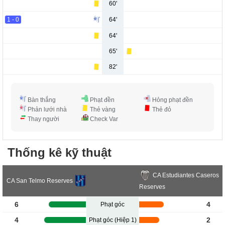
60'
1 - 0
64'
64'
65'
82'
Bàn thắng
Phạt đền
Hỏng phạt đền
Phản lưới nhà
Thẻ vàng
Thẻ đỏ
Thay người
Check Var
Thống kê kỹ thuật
CA Estudiantes Caseros
CA San Telmo Reserves
Reserves
6
4
Phạt góc
4
2
Phạt góc (Hiệp 1)