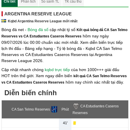
Chi tiết
Phân tích
So sánh TL
TK cầu thủ
ARGENTINA RESERVE LEAGUE
Kqbd Argentina Reserve League mới nhất
Bóng đá net -
Bóng đá số
cập nhật tỷ số
Kết quả bóng đá CA San Telmo
hôm nay ngày
Reserves vs CA Estudiantes Caseros Reserves
09/07/2026 lúc 00:00 chuẩn xác mới nhất. Xem diễn biến trực tiếp
lịch thi đấu - Bảng xếp hạng - Tỷ lệ bóng đá - Kqbd CA San Telmo
Reserves vs CA Estudiantes Caseros Reserves tại Argentina
Reserve League 2026.
Cập nhật nhanh chóng
kqbd trực tiếp
của hơn 1000+++ giải đấu
HOT trên thế giới. Xem ngay diễn biến
kết quả CA San Telmo Reserves
hôm nay chính xác nhất tại đây.
vs CA Estudiantes Caseros Reserves
Diễn biến chính
CA Estudiantes Caseros
CA San Telmo Reserves
Phút
Reserves
41'