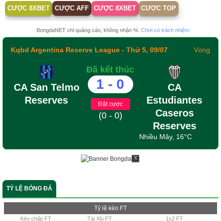
CƯỢC 8XBET
CƯỢC AFF
CƯỢC 8XBET
CƯỢC TOP
BongdaNET chỉ quảng cáo, không nhận %.
Chơi có trách nhiệm
Kqbd Argentina Reserve League
- Thứ 5, 09/07
Vòng
Đã kết thúc
1
-
0
CA San Telmo
CA
Reserves
Estudiantes
Đặt cược
Caseros
(0 - 0)
Reserves
Nhiều Mây, 16°C
x
TỶ LỆ BÓNG ĐÁ
Tỷ lệ kèo FT
Kèo chấp FT
Tài Xỉu FT
1x2 FT