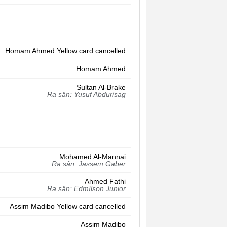
Homam Ahmed Yellow card cancelled
Homam Ahmed
Sultan Al-Brake
Ra sân: Yusuf Abdurisag
Mohamed Al-Mannai
Ra sân: Jassem Gaber
Ahmed Fathi
Ra sân: Edmílson Junior
Assim Madibo Yellow card cancelled
Assim Madibo