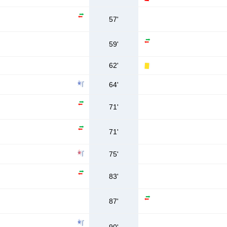
57'
59'
62'
64'
71'
71'
75'
83'
87'