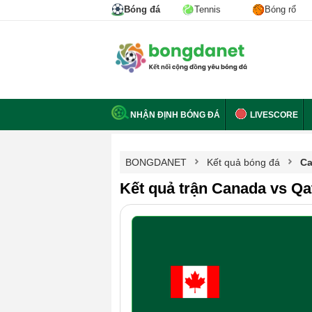
Bóng đá
Tennis
Bóng rổ
NHẬN ĐỊNH BÓNG ĐÁ
LIVESCORE
BONGDANET
Kết quả bóng đá
Ca
Kết quả trận Canada vs Qa