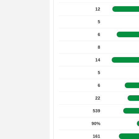
12
5
6
8
14
5
6
22
539
90%
161