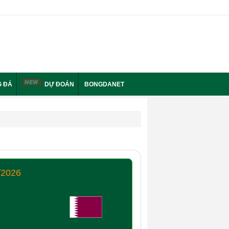
 ĐÁ
DỰ ĐOÁN
BONGDANET
/2026