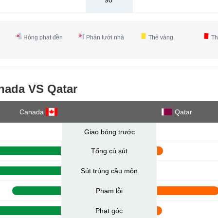
90'
Hỏng phạt đền
Phản lưới nhà
Thẻ vàng
Th
nada VS Qatar
Canada
Qatar
Giao bóng trước
Tổng cú sút
Sút trúng cầu môn
Phạm lỗi
Phạt góc