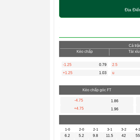
Địa Đi
Cả trậ
Kèo chấp
Tài xỉu
-1.25
0.79
2.5
+1.25
1.03
u
Kèo chấp góc FT
-4.75
1.86
+4.75
1.96
1-0
2-0
2-1
3-1
3-2
4-
6.2
5.2
9.8
11.5
42
55