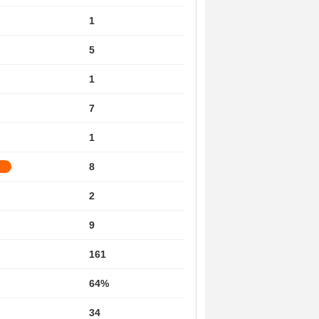
1
5
1
7
1
8
2
9
161
64%
34