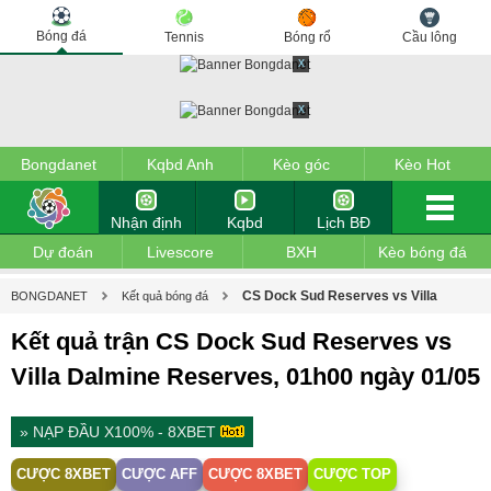
Bóng đá
Tennis
Bóng rổ
Cầu lông
x
x
Bongdanet
Kqbd Anh
Kèo góc
Kèo Hot
Nhận định
Kqbd
Lịch BĐ
Dự đoán
Livescore
BXH
Kèo bóng đá
CS Dock Sud Reserves vs Villa
BONGDANET
Kết quả bóng đá
Dalmine Reserves
Kết quả trận CS Dock Sud Reserves vs
Villa Dalmine Reserves, 01h00 ngày 01/05
» NẠP ĐẦU X100% - 8XBET
CƯỢC 8XBET
CƯỢC AFF
CƯỢC 8XBET
CƯỢC TOP