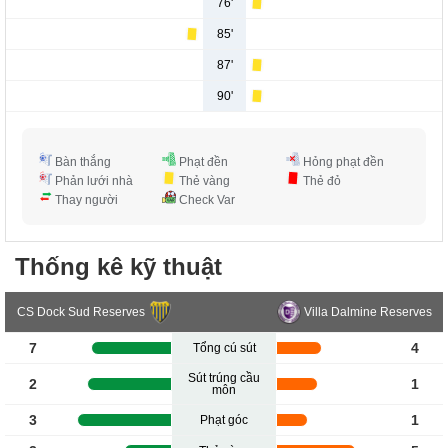
76'
85'
87'
90'
Bàn thắng
Phạt đền
Hỏng phạt đền
Phản lưới nhà
Thẻ vàng
Thẻ đỏ
Thay người
Check Var
Thống kê kỹ thuật
CS Dock Sud Reserves
Villa Dalmine Reserves
7
4
Tổng cú sút
Sút trúng cầu
2
1
môn
3
1
Phạt góc