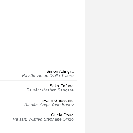
Simon Adingra
Ra sân: Amad Diallo Traore
Seko Fofana
Ra sân: Ibrahim Sangare
Evann Guessand
Ra sân: Ange-Yoan Bonny
Guela Doue
Ra sân: Wilfried Stephane Singo