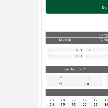
Địa
Cả trậ
Kèo chấp
Tài xỉu
-1
0.91
2.5
+1
0.91
u
Kèo chấp góc FT
-2
2
+2
1.813
1-0
2-0
2-1
3-1
3-2
4-
7.4
7.5
7.5
10
25
38