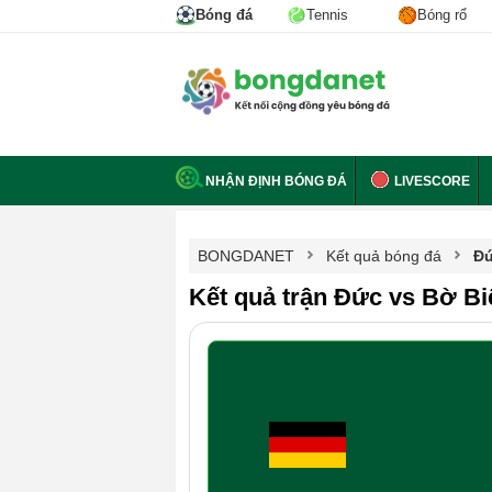
Bóng đá
Tennis
Bóng rổ
NHẬN ĐỊNH BÓNG ĐÁ
LIVESCORE
BONGDANET
Kết quả bóng đá
Đứ
Kết quả trận Đức vs Bờ Bi