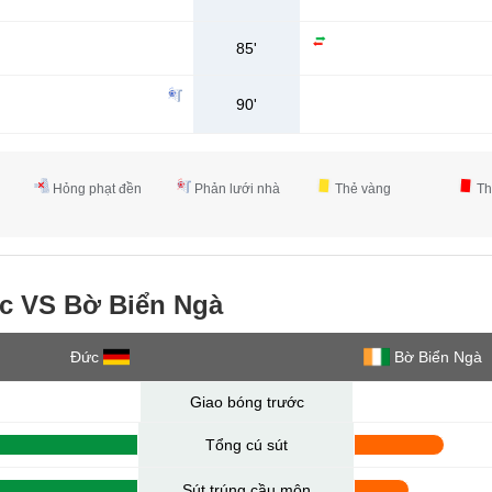
85'
90'
Hỏng phạt đền
Phản lưới nhà
Thẻ vàng
Th
ức VS Bờ Biển Ngà
Đức
Bờ Biển Ngà
Giao bóng trước
Tổng cú sút
Sút trúng cầu môn