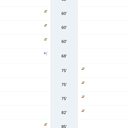
60'
60'
60'
68'
75'
75'
75'
82'
85'