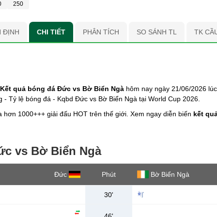
0
250
 ĐỊNH
CHI TIẾT
PHÂN TÍCH
SO SÁNH TL
TK CẦ
Kết quả bóng đá Đức vs Bờ Biển Ngà
hôm nay ngày 21/06/2026 lúc
ạng - Tỷ lệ bóng đá - Kqbd Đức vs Bờ Biển Ngà tại World Cup 2026.
 hơn 1000+++ giải đấu HOT trên thế giới. Xem ngay diễn biến
kết qu
Đức vs Bờ Biển Ngà
Đức
Phút
Bờ Biển Ngà
30'
46'