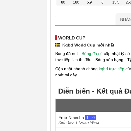
80
180
5.9
6
15.5
25
NHẬN
WORLD CUP
Kqbd World Cup mới nhất
Bóng đá net -
Bóng đá số
cập nhật tỷ số
trực tiếp lịch thi đấu - Bảng xếp hạng -
Cập nhật nhanh chóng
kqbd trực tiếp
của
nhất tại đây.
Diễn biến - Kết quả 
Felix Nmecha
1 - 0
Kiến tạo: Florian Wirtz