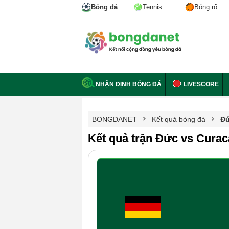
Bóng đá
Tennis
Bóng rổ
NHẬN ĐỊNH BÓNG ĐÁ
LIVESCORE
BONGDANET
Kết quả bóng đá
Đứ
Kết quả trận Đức vs Curac