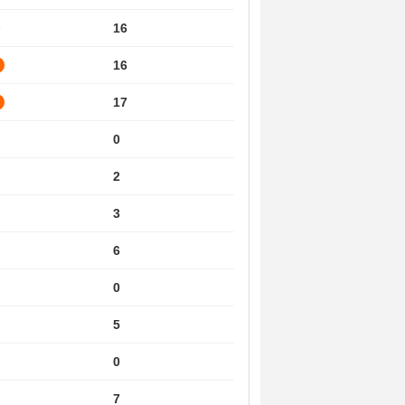
16
16
17
0
2
3
6
0
5
0
7