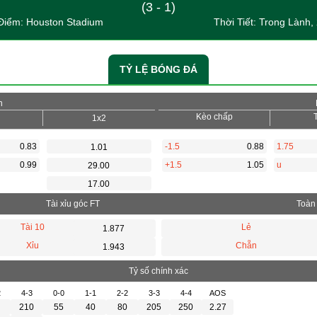
(3 - 1)
Điểm: Houston Stadium
Thời Tiết: Trong Làn
TỶ LỆ BÓNG ĐÁ
n
Kèo chấp
1x2
0.83
-1.5
0.88
1.75
1.01
0.99
+1.5
1.05
u
29.00
17.00
Tài xỉu góc FT
Toàn 
Tài 10
Lẻ
1.877
Xỉu
Chẵn
1.943
Tỷ số chính xác
2
4-3
0-0
1-1
2-2
3-3
4-4
AOS
210
55
40
80
205
250
2.27