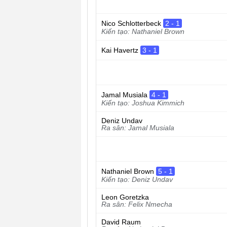
Nico Schlotterbeck
2 - 1
Kiến tạo: Nathaniel Brown
Kai Havertz
3 - 1
Jamal Musiala
4 - 1
Kiến tạo: Joshua Kimmich
Deniz Undav
Ra sân: Jamal Musiala
Nathaniel Brown
5 - 1
Kiến tạo: Deniz Undav
Leon Goretzka
Ra sân: Felix Nmecha
David Raum