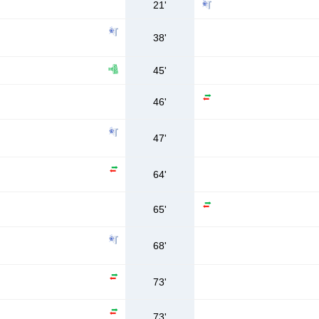
21'
38'
45'
46'
47'
64'
65'
68'
73'
73'