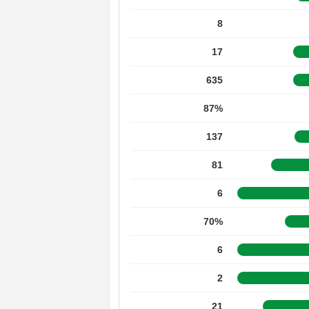
8
17
635
87%
137
81
6
70%
6
2
21