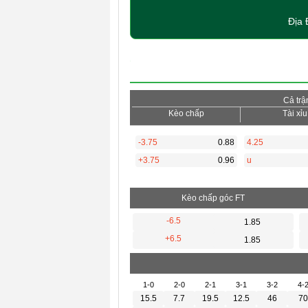
Địa 
Cả trậ
Kèo chấp
Tài xỉu
-3.75
0.88
4.25
+3.75
0.96
u
Kèo chấp góc FT
-6.5
1.85
+6.5
1.85
1-0
2-0
2-1
3-1
3-2
4-
15.5
7.7
19.5
12.5
46
70