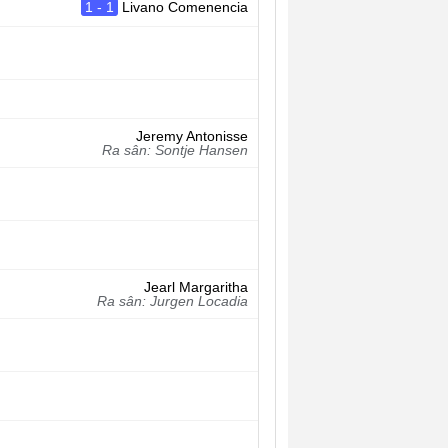
1 - 1
Livano Comenencia
Jeremy Antonisse
Ra sân: Sontje Hansen
Jearl Margaritha
Ra sân: Jurgen Locadia