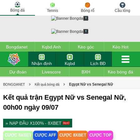
Bóng đá
Tennis
Bóng rổ
Cầu lông
x
x
Bongdanet
Kqbd Anh
Kèo góc
Kèo Hot
Nhận định
Kqbd
Lịch BĐ
Dự đoán
Livescore
BXH
Kèo bóng đá
Egypt Nữ vs Senegal Nữ
BONGDANET
Kết quả bóng đá
Kết quả trận Egypt Nữ vs Senegal Nữ,
00h00 ngày 09/07
» NẠP ĐẦU X100% - 8XBET
CƯỢC 8XBET
CƯỢC AFF
CƯỢC 8XBET
CƯỢC TOP