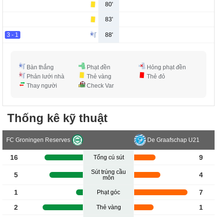
80'
83'
3 - 1
88'
Bàn thắng
Phạt đền
Hỏng phạt đền
Phản lưới nhà
Thẻ vàng
Thẻ đỏ
Thay người
Check Var
Thống kê kỹ thuật
FC Groningen Reserves
De Graafschap U21
16
9
Tổng cú sút
Sút trúng cầu
5
4
môn
1
7
Phạt góc
2
1
Thẻ vàng