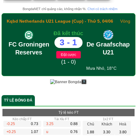
BongdaNET chỉ quảng cáo, không nhận %.
Chơi có trách nhiệm
Kqbd Netherlands U21 League (cup)
- Thứ 5, 04/06
Vòng
Đã kết thúc
3
-
1
FC Groningen
De Graafschap
Reserves
U21
Đặt cược
(1 - 0)
Mưa Nhỏ, 18°C
x
TỶ LỆ BÓNG ĐÁ
Tỷ lệ kèo FT
Kèo chấp FT
Tài Xỉu FT
1x2 FT
-0.25
0.73
3.25
0.88
Chủ
Khách
Hoà
+0.25
1.07
u
0.76
1.88
3.30
3.80