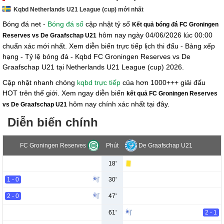
Kqbd Netherlands U21 League (cup) mới nhất
Bóng đá net -
Bóng đá số
cập nhật tỷ số
Kết quả bóng đá FC Groningen
hôm nay ngày 04/06/2026 lúc 00:00
Reserves vs De Graafschap U21
chuẩn xác mới nhất. Xem diễn biến trực tiếp lịch thi đấu - Bảng xếp
hạng - Tỷ lệ bóng đá - Kqbd FC Groningen Reserves vs De
Graafschap U21 tại Netherlands U21 League (cup) 2026.
Cập nhật nhanh chóng
kqbd trực tiếp
của hơn 1000+++ giải đấu
HOT trên thế giới. Xem ngay diễn biến
kết quả FC Groningen Reserves
hôm nay chính xác nhất tại đây.
vs De Graafschap U21
Diễn biến chính
FC Groningen Reserves
Phút
De Graafschap U21
18'
1 - 0
30'
2 - 0
47'
61'
2 - 1