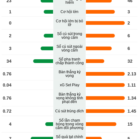
23
46
hiểm
1
3
Cơ hội lớn
Cơ hội lớn bị bỏ
0
2
lỡ
Số cú sút trong
2
6
vòng cấm
Số cú sút ngoài
3
6
vòng cấm
Số pha tranh
34
32
chấp thành công
Bàn thắng kỳ
0.76
2.13
vọng
0.04
1.11
xG Set Play
Bàn thắng kỳ
0.76
1.34
vọng không tính
phạt đền
0.72
1.45
Cú sút trúng đích
Số lần chạm
4
15
bóng trong vòng
cấm đối phương
Số quả tạt chính
7
5