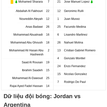
Mohamed Sharara
7
21
Jose Manuel Lopez
Abdallah Al Fakhouri
22
12
Geronimo Rulli
Noureddin Ateyah
12
1
Juan Musso
Anas Badawi
26
25
Facundo Medina
Mohammad Abualnadi
16
6
Lisandro Martinez
Mohammad Abu Ghoush
18
26
Nahuel Molina
Mohammad Ali Hasan Abu
2
13
Cristian Gabriel Romero
Hasheesh
4
Gonzalo Montiel
Saad Al Rousan
19
24
Enzo Fernandez
Ibrahim Saadeh
15
15
Nicolas Gonzalez
Mohammad Al-Dawoud
25
7
Rodrigo De Paul
Rajai Ayed Fadel Hassan
14
Dữ liệu đội bóng: Jordan vs
Argentina