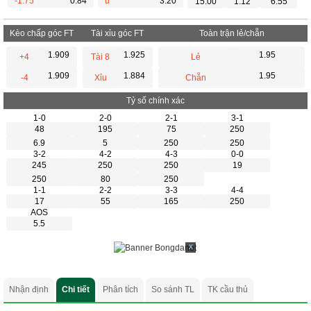
-1.75
0.84
u
3.20
15.00
1.12
6.55
Kèo chấp góc FT
Tài xỉu góc FT
Toàn trận lẻ/chẵn
1.909
1.925
1.95
+4
Tài 8
Lẻ
1.909
1.884
1.95
-4
Xỉu
Chẵn
Tỷ số chính xác
1-0
2-0
2-1
3-1
48
195
75
250
6.9
5
250
250
3-2
4-2
4-3
0-0
245
250
250
19
250
80
250
1-1
2-2
3-3
4-4
17
55
165
250
AOS
5.5
x
Nhận định
Chi tiết
Phân tích
So sánh TL
TK cầu thủ