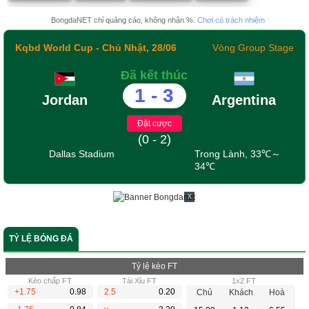
BongdaNET chỉ quảng cáo, không nhận %.
Chơi có trách nhiệm
Kqbd World Cup
- Chủ Nhật, 28/06
Vòng Group Stage
Đã kết thúc
1
-
3
Jordan
Argentina
Đặt cược
(0 - 2)
Dallas Stadium
Trong Lành, 33℃～
34℃
x
TỶ LỆ BÓNG ĐÁ
Tỷ lệ kèo FT
Kèo chấp FT
Tài Xỉu FT
1x2 FT
+1.75
0.98
2.5
0.20
Chủ
Khách
Hoà