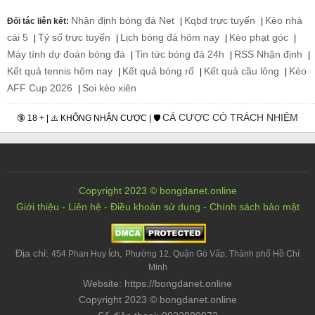
Nhận định bóng đá Net
Kqbd trực tuyến
Kèo nhà
Đối tác liên kết:
|
|
cái 5
Tỷ số trực tuyến
Lịch bóng đá hôm nay
Kèo phạt góc
|
|
|
|
Máy tính dự đoán bóng đá
Tin tức bóng đá 24h
RSS Nhận định
|
|
|
Kết quả tennis hôm nay
Kết quả bóng rổ
Kết quả cầu lông
Kèo
|
|
|
AFF Cup 2026
Soi kèo xiên
|
CÁ CƯỢC CÓ TRÁCH NHIỆM
🔞 18 + | ⚠️ KHÔNG NHẬN CƯỢC | 🛡️
Copyright 2023 © bongdanet.online
Giới thiệu
-
Liên hệ
-
Điều khoản sử dụng
-
Chính sách bảo mật
Địa chỉ:
,
454 Phan Huy Ích
Phường 12, Quận Gò Vấp, Thành phố Hồ Chí
Minh
Website: https://bongdanet.online
Copyright 2023 © bongdanet.online