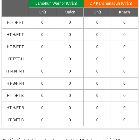
Lamphun Warrior (0trận)
DP Kanchanaburi (0trận)
Chủ
Khách
Chủ
Khách
HT-T/FT-T
0
0
0
0
HT-H/FT-T
0
0
0
0
HT-B/FT-T
0
0
0
0
HT-T/FT-H
0
0
0
0
HT-H/FT-H
0
0
0
0
HT-B/FT-H
0
0
0
0
HT-T/FT-B
0
0
0
0
HT-H/FT-B
0
0
0
0
HT-B/FT-B
0
0
0
0