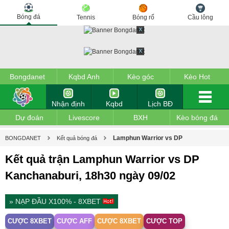
Bóng đá
Tennis
Bóng rổ
Cầu lông
x
x
Bongdanet
Kqbd Anh
Kèo góc
Kèo Hot
Nhận định
Kqbd
Lịch BĐ
Dự đoán
Livescore
BXH
Kèo bóng đá
Lamphun Warrior vs DP
BONGDANET
Kết quả bóng đá
Kanchanaburi
Kết quả trận Lamphun Warrior vs DP
Kanchanaburi, 18h30 ngày 09/02
» NẠP ĐẦU X100% - 8XBET
CƯỢC 8XBET
CƯỢC AFF
CƯỢC 8XBET
CƯỢC TOP