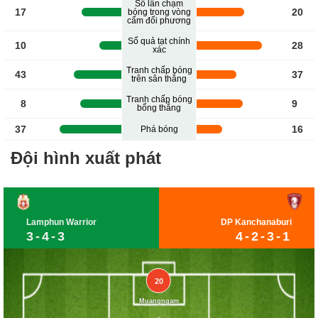
Số lần chạm
17
20
bóng trong vòng
cấm đối phương
Số quả tạt chính
10
28
xác
Tranh chấp bóng
43
37
trên sân thắng
Tranh chấp bóng
8
9
bổng thắng
37
16
Phá bóng
Đội hình xuất phát
Lamphun Warrior
DP Kanchanaburi
3-4-3
4-2-3-1
20
Muangngam