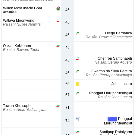
Willen Mota Inacio Goal
45'
awarded
Wittaya Moonwong
46'
Ra sân: Nuttee Noiwilai
Diego Bardanca
46'
Ra sân: Prawee Tantatemee
Oskari Kekkonen
46'
Ra sân: Baworn Tapla
Chenrop Samphaodi
46'
Ra sân: Sergio Aguero
Ewerton da Silva Pereira
46'
Ra sân: Peerapat Notchaiya
John Lucero
50'
Pongpat Liorungrueangkit
57'
Ra sân: John Lucero
Tawan Khotsupho
71'
Ra sân: Anan Yodsangwal
Pongpat
1 - 1
74'
Liorungrueangkit
Santipap Ratniyorm