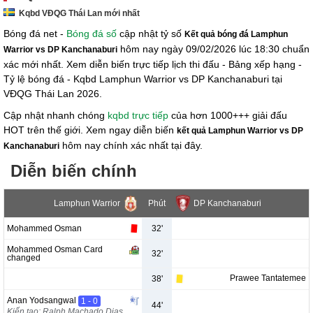
Kqbd VĐQG Thái Lan mới nhất
Bóng đá net -
Bóng đá số
cập nhật tỷ số
Kết quả bóng đá Lamphun
hôm nay ngày 09/02/2026 lúc 18:30 chuẩn
Warrior vs DP Kanchanaburi
xác mới nhất. Xem diễn biến trực tiếp lịch thi đấu - Bảng xếp hạng -
Tỷ lệ bóng đá - Kqbd Lamphun Warrior vs DP Kanchanaburi tại
VĐQG Thái Lan 2026.
Cập nhật nhanh chóng
kqbd trực tiếp
của hơn 1000+++ giải đấu
HOT trên thế giới. Xem ngay diễn biến
kết quả Lamphun Warrior vs DP
hôm nay chính xác nhất tại đây.
Kanchanaburi
Diễn biến chính
Lamphun Warrior
Phút
DP Kanchanaburi
Mohammed Osman
32'
Mohammed Osman Card
32'
changed
Prawee Tantatemee
38'
Anan Yodsangwal
1 - 0
44'
Kiến tạo: Ralph Machado Dias