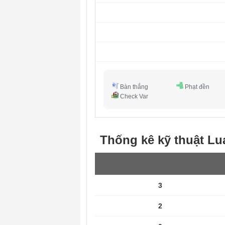
Bàn thắng
Phạt đền
Check Var
Thống kê kỹ thuật L
3
2