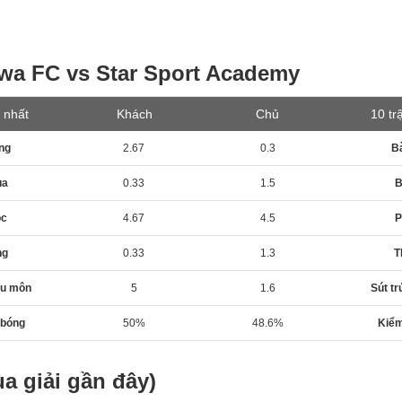
wa FC vs Star Sport Academy
 nhất
Khách
Chủ
10 tr
ng
2.67
0.3
B
ua
0.33
1.5
B
óc
4.67
4.5
P
ng
0.33
1.3
T
ầu môn
5
1.6
Sút t
 bóng
50%
48.6%
Kiểm
a giải gần đây)