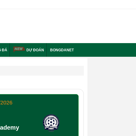
 ĐÁ
DỰ ĐOÁN
BONGDANET
/2026
cademy