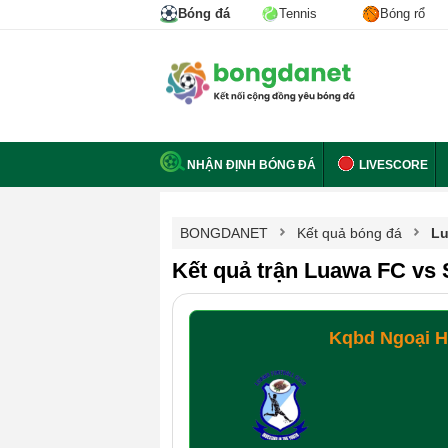
Bóng đá
Tennis
Bóng rổ
NHẬN ĐỊNH BÓNG ĐÁ
LIVESCORE
BONGDANET
Kết quả bóng đá
Lu
Kết quả trận Luawa FC vs 
Kqbd Ngoại H