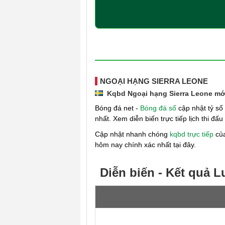
NGOẠI HẠNG SIERRA LEONE
Kqbd Ngoại hạng Sierra Leone mớ
Bóng đá net -
Bóng đá số
cập nhật tỷ số
nhất. Xem diễn biến trực tiếp lịch thi 
Cập nhật nhanh chóng
kqbd trực tiếp
của
hôm nay chính xác nhất tại đây.
Diễn biến - Kết quả 