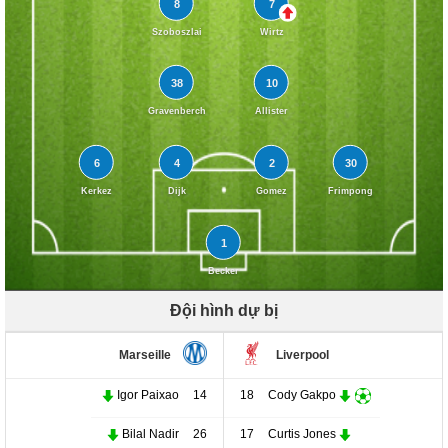
8
7
Szoboszlai
Wirtz
38
10
Gravenberch
Allister
6
4
2
30
Kerkez
Dijk
Gomez
Frimpong
1
Becker
Đội hình dự bị
Marseille
Liverpool
Igor Paixao
14
18
Cody Gakpo
Bilal Nadir
26
17
Curtis Jones