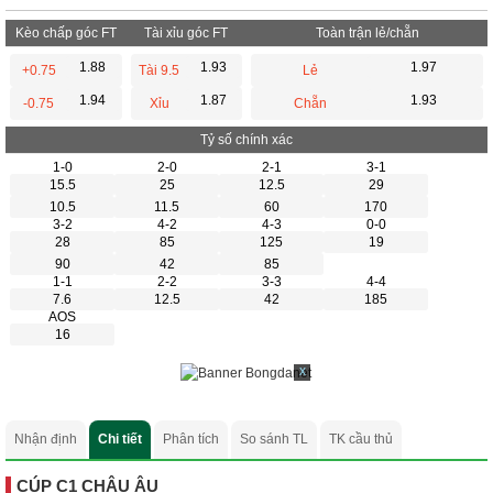
Kèo chấp góc FT
Tài xỉu góc FT
Toàn trận lẻ/chẵn
1.88
1.93
1.97
+0.75
Tài 9.5
Lẻ
1.94
1.87
1.93
-0.75
Xỉu
Chẵn
Tỷ số chính xác
1-0
2-0
2-1
3-1
15.5
25
12.5
29
10.5
11.5
60
170
3-2
4-2
4-3
0-0
28
85
125
19
90
42
85
1-1
2-2
3-3
4-4
7.6
12.5
42
185
AOS
16
x
Nhận định
Chi tiết
Phân tích
So sánh TL
TK cầu thủ
CÚP C1 CHÂU ÂU