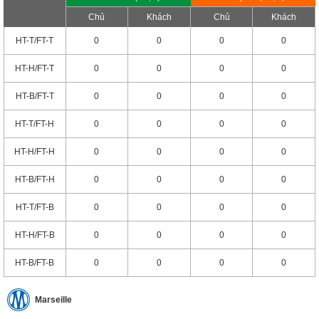
Chủ
Khách
Chủ
Khách
HT-T/FT-T
0
0
0
0
HT-H/FT-T
0
0
0
0
HT-B/FT-T
0
0
0
0
HT-T/FT-H
0
0
0
0
HT-H/FT-H
0
0
0
0
HT-B/FT-H
0
0
0
0
HT-T/FT-B
0
0
0
0
HT-H/FT-B
0
0
0
0
HT-B/FT-B
0
0
0
0
Marseille