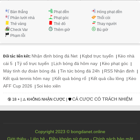
Bàn thắng
Phạt đền
Hỏng phạt đền
Phản lưới nhà
Phạt góc
Thổi còi
Thẻ vàng
Thẻ đỏ
Thay người
Check Var
Thêm giờ
Bù giờ
Phạm lỗi
Nhận định bóng đá Net
Kqbd trực tuyến
Kèo nhà
Đối tác liên kết:
|
|
cái 5
Tỷ số trực tuyến
Lịch bóng đá hôm nay
Kèo phạt góc
|
|
|
|
Máy tính dự đoán bóng đá
Tin tức bóng đá 24h
RSS Nhận định
|
|
|
Kết quả tennis hôm nay
Kết quả bóng rổ
Kết quả cầu lông
Kèo
|
|
|
AFF Cup 2026
Soi kèo xiên
|
CÁ CƯỢC CÓ TRÁCH NHIỆM
🔞 18 + | ⚠️ KHÔNG NHẬN CƯỢC | 🛡️
Copyright 2023 © bongdanet.online
Giới thiệu
-
Liên hệ
-
Điều khoản sử dụng
-
Chính sách bảo mật