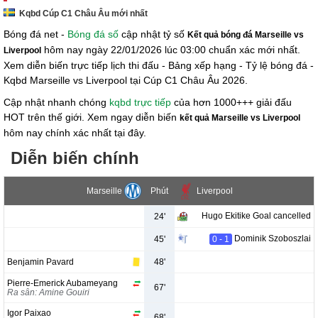
Kqbd Cúp C1 Châu Âu mới nhất
Bóng đá net -
Bóng đá số
cập nhật tỷ số
Kết quả bóng đá Marseille vs
hôm nay ngày 22/01/2026 lúc 03:00 chuẩn xác mới nhất.
Liverpool
Xem diễn biến trực tiếp lịch thi đấu - Bảng xếp hạng - Tỷ lệ bóng đá -
Kqbd Marseille vs Liverpool tại Cúp C1 Châu Âu 2026.
Cập nhật nhanh chóng
kqbd trực tiếp
của hơn 1000+++ giải đấu
HOT trên thế giới. Xem ngay diễn biến
kết quả Marseille vs Liverpool
hôm nay chính xác nhất tại đây.
Diễn biến chính
Marseille
Phút
Liverpool
Hugo Ekitike Goal cancelled
24'
Dominik Szoboszlai
45'
0 - 1
Benjamin Pavard
48'
Pierre-Emerick Aubameyang
67'
Ra sân: Amine Gouiri
Igor Paixao
68'