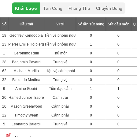
Khái Lược
Tấn Công
Phòng Thủ
Chuyền Bóng
Số
Cầu thủ
Vị trí
Số lần sút bóng
Sút cầu môn
Qu
19
Geoffrey Kondogbia
Tiền vệ phòng ngự
0
0
23
Pierre Emile Hojbjerg
Tiền vệ phòng ngự
1
0
1
Geronimo Rulli
Thủ môn
0
0
28
Benjamin Pavard
Trung vệ
0
0
62
Michael Murillo
Hậu vệ cánh phải
0
0
32
Facundo Medina
Trung vệ
0
0
9
Amine Gouiri
Tiền đạo cắm
1
1
20
Hamed Junior Traore
Cánh trái
0
0
10
Mason Greenwood
Cánh phải
0
0
22
Timothy Weah
Cánh phải
0
0
5
Leonardo Balerdi
Trung vệ
0
0