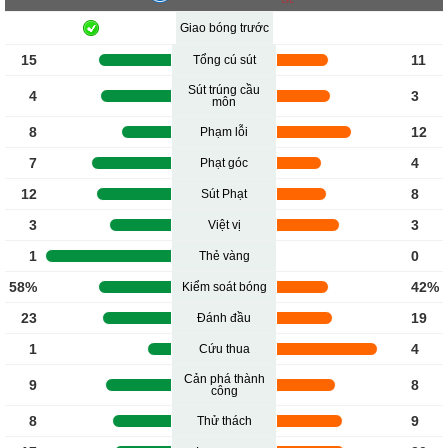
Giao bóng trước
15
11
Tổng cú sút
Sút trúng cầu
4
3
môn
8
12
Phạm lỗi
7
4
Phạt góc
12
8
Sút Phạt
3
3
Việt vị
1
0
Thẻ vàng
58%
42%
Kiểm soát bóng
23
19
Đánh đầu
1
4
Cứu thua
Cản phá thành
9
8
công
8
9
Thử thách