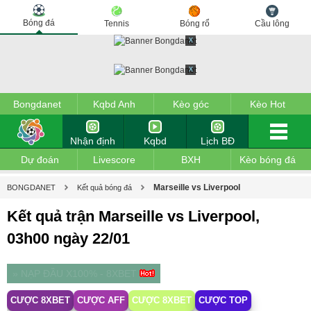
Bóng đá
Tennis
Bóng rổ
Cầu lông
x
x
Bongdanet
Kqbd Anh
Kèo góc
Kèo Hot
Nhận định
Kqbd
Lịch BĐ
Dự đoán
Livescore
BXH
Kèo bóng đá
Marseille vs Liverpool
BONGDANET
Kết quả bóng đá
Kết quả trận Marseille vs Liverpool,
03h00 ngày 22/01
» NẠP ĐẦU X100% - 8XBET
CƯỢC 8XBET
CƯỢC AFF
CƯỢC 8XBET
CƯỢC TOP