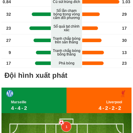
0.84
1.03
Cú sút trúng đích
Số lần chạm
32
29
bóng trong vòng
cấm đối phương
Số quả tạt chính
23
17
xác
Tranh chấp bóng
27
30
trên sân thắng
Tranh chấp bóng
9
13
bổng thắng
17
23
Phá bóng
Đội hình xuất phát
Marseille
Liverpool
4-4-2
4-2-2-2
1