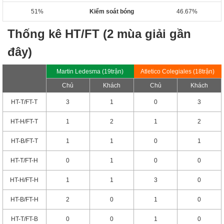
51%
Kiểm soát bóng
46.67%
Thống kê HT/FT (2 mùa giải gần
đây)
Martin Ledesma (19trận)
Atletico Colegiales (18trận)
Chủ
Khách
Chủ
Khách
HT-T/FT-T
3
1
0
3
HT-H/FT-T
1
2
1
2
HT-B/FT-T
1
1
0
1
HT-T/FT-H
0
1
0
0
HT-H/FT-H
1
1
3
0
HT-B/FT-H
2
0
1
0
HT-T/FT-B
0
0
1
0