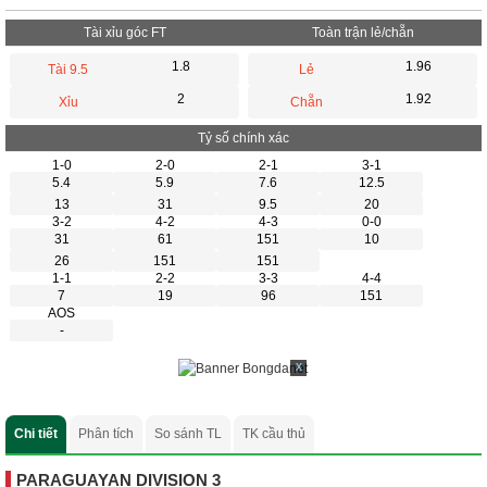
Tài xỉu góc FT
Toàn trận lẻ/chẵn
1.8
1.96
Tài 9.5
Lẻ
2
1.92
Xỉu
Chẵn
Tỷ số chính xác
1-0
2-0
2-1
3-1
5.4
5.9
7.6
12.5
13
31
9.5
20
3-2
4-2
4-3
0-0
31
61
151
10
26
151
151
1-1
2-2
3-3
4-4
7
19
96
151
AOS
-
x
Chi tiết
Phân tích
So sánh TL
TK cầu thủ
PARAGUAYAN DIVISION 3