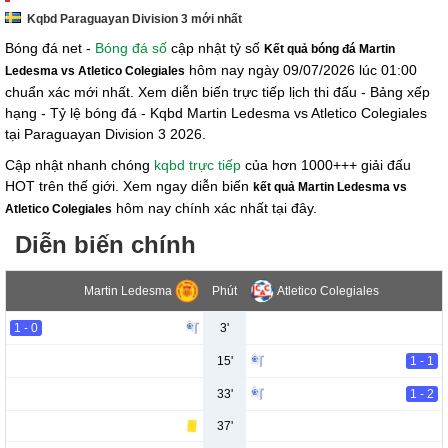
Kqbd Paraguayan Division 3 mới nhất
Bóng đá net -
Bóng đá số
cập nhật tỷ số
Kết quả bóng đá Martin
hôm nay ngày 09/07/2026 lúc 01:00
Ledesma vs Atletico Colegiales
chuẩn xác mới nhất. Xem diễn biến trực tiếp lịch thi đấu - Bảng xếp
hạng - Tỷ lệ bóng đá - Kqbd Martin Ledesma vs Atletico Colegiales
tại Paraguayan Division 3 2026.
Cập nhật nhanh chóng
kqbd trực tiếp
của hơn 1000+++ giải đấu
HOT trên thế giới. Xem ngay diễn biến
kết quả Martin Ledesma vs
hôm nay chính xác nhất tại đây.
Atletico Colegiales
Diễn biến chính
Martin Ledesma
Phút
Atletico Colegiales
1 - 0
3'
15'
1 - 1
33'
1 - 2
37'