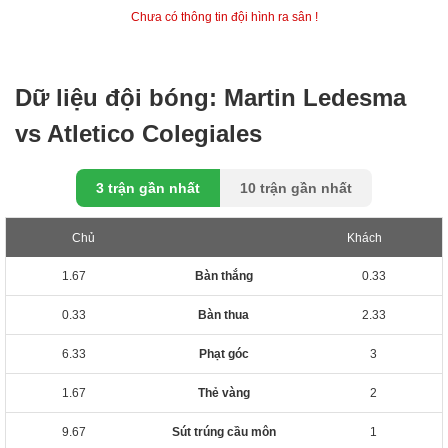
Chưa có thông tin đội hình ra sân !
Dữ liệu đội bóng: Martin Ledesma
vs Atletico Colegiales
3 trận gần nhất
10 trận gần nhất
Chủ
Khách
1.67
Bàn thắng
0.33
0.33
Bàn thua
2.33
6.33
Phạt góc
3
1.67
Thẻ vàng
2
9.67
Sút trúng cầu môn
1