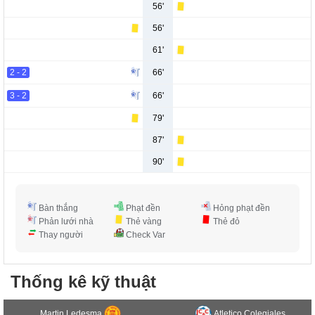
56'
56'
61'
2 - 2
66'
3 - 2
66'
79'
87'
90'
Bàn thắng
Phạt đền
Hỏng phạt đền
Phản lưới nhà
Thẻ vàng
Thẻ đỏ
Thay người
Check Var
Thống kê kỹ thuật
Martin Ledesma
Atletico Colegiales