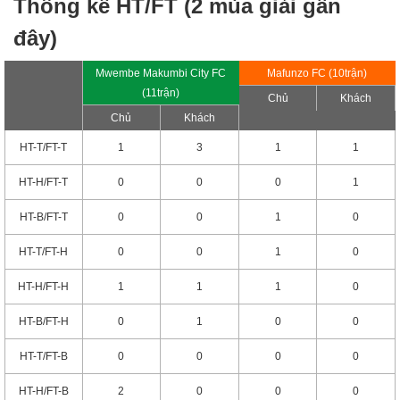
Thống kê HT/FT (2 mùa giải gần
đây)
Mwembe Makumbi City FC
Mafunzo FC (10trận)
(11trận)
Chủ
Khách
Chủ
Khách
HT-T/FT-T
1
3
1
1
HT-H/FT-T
0
0
0
1
HT-B/FT-T
0
0
1
0
HT-T/FT-H
0
0
1
0
HT-H/FT-H
1
1
1
0
HT-B/FT-H
0
1
0
0
HT-T/FT-B
0
0
0
0
HT-H/FT-B
2
0
0
0