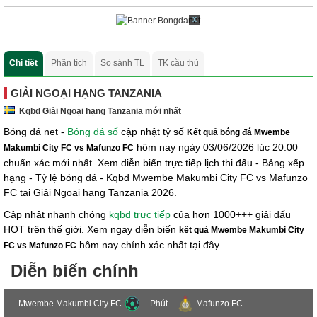
x
Chi tiết
Phân tích
So sánh TL
TK cầu thủ
GIẢI NGOẠI HẠNG TANZANIA
Kqbd Giải Ngoại hạng Tanzania mới nhất
Bóng đá net -
Bóng đá số
cập nhật tỷ số
Kết quả bóng đá Mwembe
hôm nay ngày 03/06/2026 lúc 20:00
Makumbi City FC vs Mafunzo FC
chuẩn xác mới nhất. Xem diễn biến trực tiếp lịch thi đấu - Bảng xếp
hạng - Tỷ lệ bóng đá - Kqbd Mwembe Makumbi City FC vs Mafunzo
FC tại Giải Ngoại hạng Tanzania 2026.
Cập nhật nhanh chóng
kqbd trực tiếp
của hơn 1000+++ giải đấu
HOT trên thế giới. Xem ngay diễn biến
kết quả Mwembe Makumbi City
hôm nay chính xác nhất tại đây.
FC vs Mafunzo FC
Diễn biến chính
Mwembe Makumbi City FC
Phút
Mafunzo FC