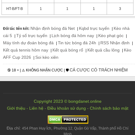
HT-B/FT-B
1
1
1
3
Nhận định bóng đá Net
Kqbd trực tuyến
Kèo nhà
Đối tác liên kết:
|
|
cái 5
Tỷ số trực tuyến
Lịch bóng đá hôm nay
Kèo phạt góc
|
|
|
|
Máy tính dự đoán bóng đá
Tin tức bóng đá 24h
RSS Nhận định
|
|
|
Kết quả tennis hôm nay
Kết quả bóng rổ
Kết quả cầu lông
Kèo
|
|
|
AFF Cup 2026
Soi kèo xiên
|
CÁ CƯỢC CÓ TRÁCH NHIỆM
🔞 18 + | ⚠️ KHÔNG NHẬN CƯỢC | 🛡️
Copyright 2023 © bongdanet.online
Giới thiệu
-
Liên hệ
-
Điều khoản sử dụng
-
Chính sách bảo mật
Địa chỉ:
,
454 Phan Huy Ích
Phường 12, Quận Gò Vấp, Thành phố Hồ Chí
Minh