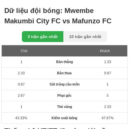
Dữ liệu đội bóng: Mwembe
Makumbi City FC vs Mafunzo FC
3 trận gần nhất
10 trận gần nhất
Chủ
Khách
1
Bàn thắng
1.33
2.33
Bàn thua
0.67
0.67
Sút trúng cầu môn
1
2.67
Phạt góc
3
1
Thẻ vàng
2.33
43.33%
Kiểm soát bóng
47.67%