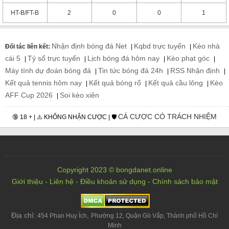
HT-B/FT-B
2
0
0
1
Nhận định bóng đá Net
Kqbd trực tuyến
Kèo nhà
Đối tác liên kết:
|
|
cái 5
Tỷ số trực tuyến
Lịch bóng đá hôm nay
Kèo phạt góc
|
|
|
|
Máy tính dự đoán bóng đá
Tin tức bóng đá 24h
RSS Nhận định
|
|
|
Kết quả tennis hôm nay
Kết quả bóng rổ
Kết quả cầu lông
Kèo
|
|
|
AFF Cup 2026
Soi kèo xiên
|
CÁ CƯỢC CÓ TRÁCH NHIỆM
🔞 18 + | ⚠️ KHÔNG NHẬN CƯỢC | 🛡️
Copyright 2023 © bongdanet.online
Giới thiệu
-
Liên hệ
-
Điều khoản sử dụng
-
Chính sách bảo mật
Địa chỉ:
,
454 Phan Huy Ích
Phường 12, Quận Gò Vấp, Thành phố Hồ Chí
Minh