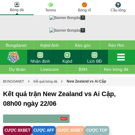
Bóng đá
Tennis
Bóng rổ
Cầu lông
x
x
Bongdanet
Kqbd Anh
Kèo góc
Kèo Hot
Nhận định
Kqbd
Lịch BĐ
Dự đoán
Livescore
BXH
Kèo bóng đá
New Zealand vs Ai Cập
BONGDANET
Kết quả bóng đá
Kết quả trận New Zealand vs Ai Cập,
08h00 ngày 22/06
» NẠP ĐẦU X100% - 8XBET
CƯỢC 8XBET
CƯỢC AFF
CƯỢC 8XBET
CƯỢC TOP