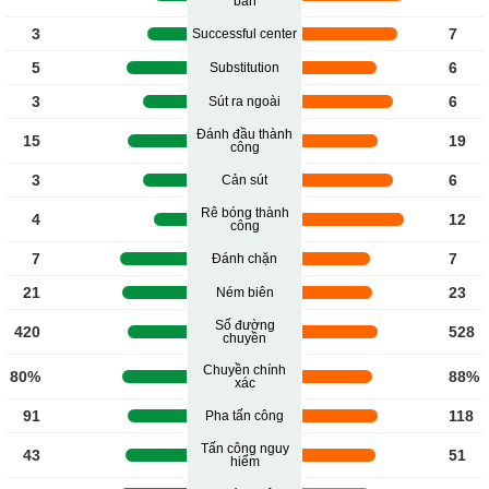
bàn
3
7
Successful center
5
6
Substitution
3
6
Sút ra ngoài
Đánh đầu thành
15
19
công
3
6
Cản sút
Rê bóng thành
4
12
công
7
7
Đánh chặn
21
23
Ném biên
Số đường
420
528
chuyền
Chuyền chính
80%
88%
xác
91
118
Pha tấn công
Tấn công nguy
43
51
hiểm