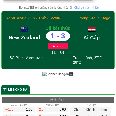
BongdaNET chỉ quảng cáo, không nhận %.
Chơi có trách nhiệm
Kqbd World Cup
- Thứ 2, 22/06
Vòng Group Stage
Đã kết thúc
1
-
3
New Zealand
Ai Cập
Đặt cược
(1 - 0)
BC Place Vancouver
Trong Lành, 27℃～
28℃
x
TỶ LỆ BÓNG ĐÁ
Tỷ lệ kèo FT
Kèo chấp FT
Tài Xỉu FT
1x2 FT
+0.75
1.00
2.5
0.60
Chủ
Khách
Hoà