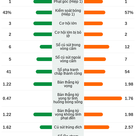
1
1
Phạt góc (Hiệp 1)
Kiểm soát bóng
43%
57%
(Hiệp 1)
3
3
Cơ hội lớn
Cơ hội lớn bị bỏ
2
2
lỡ
Số cú sút trong
6
12
vòng cấm
Số cú sút ngoài
5
7
vòng cấm
Số pha tranh
41
54
chấp thành công
Bàn thắng kỳ
1.22
1.98
vọng
Bàn thắng kỳ
0.47
1.76
vọng từ tình
huống bóng sống
Bàn thắng kỳ
1.22
1.98
vọng không tính
phạt đền
1.62
2.57
Cú sút trúng đích