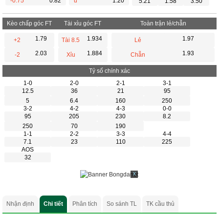
-0.75
0.82
u
1.20
5.21
1.58
3.50
Kèo chấp góc FT
Tài xỉu góc FT
Toàn trận lẻ/chẵn
1.79
1.934
1.97
+2
Tài 8.5
Lẻ
2.03
1.884
1.93
-2
Xỉu
Chẵn
Tỷ số chính xác
1-0
2-0
2-1
3-1
12.5
36
21
95
5
6.4
160
250
3-2
4-2
4-3
0-0
95
205
230
8.2
250
70
190
1-1
2-2
3-3
4-4
7.1
23
110
225
AOS
32
x
Nhận định
Chi tiết
Phân tích
So sánh TL
TK cầu thủ