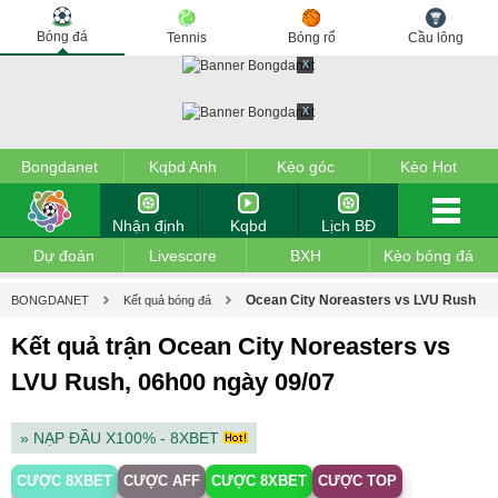
Bóng đá
Tennis
Bóng rổ
Cầu lông
x
x
Bongdanet
Kqbd Anh
Kèo góc
Kèo Hot
Nhận định
Kqbd
Lịch BĐ
Dự đoán
Livescore
BXH
Kèo bóng đá
Ocean City Noreasters vs LVU Rush
BONGDANET
Kết quả bóng đá
Kết quả trận Ocean City Noreasters vs
LVU Rush, 06h00 ngày 09/07
» NẠP ĐẦU X100% - 8XBET
CƯỢC 8XBET
CƯỢC AFF
CƯỢC 8XBET
CƯỢC TOP