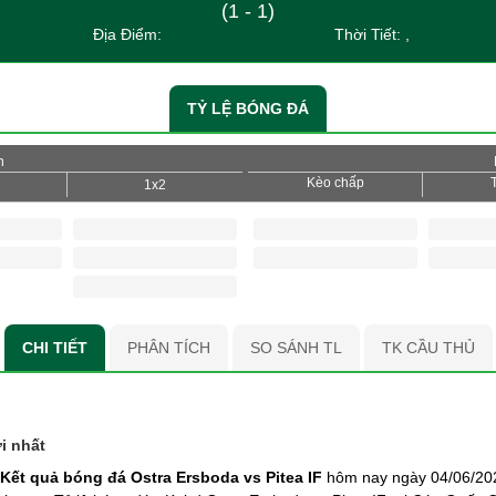
(1 - 1)
Địa Điểm:
Thời Tiết: ,
TỶ LỆ BÓNG ĐÁ
n
Kèo chấp
1x2
CHI TIẾT
PHÂN TÍCH
SO SÁNH TL
TK CẦU THỦ
i nhất
Kết quả bóng đá Ostra Ersboda vs Pitea IF
hôm nay ngày 04/06/202