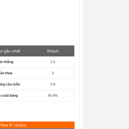
ận gần nhất
Khách
àn thắng
1.5
àn thua
2
rúng cầu môn
3.8
 soát bóng
45.4%
Pitea IF (1trận)