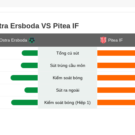
tra Ersboda VS Pitea IF
Ostra Ersboda
Pitea IF
Tổng cú sút
Sút trúng cầu môn
Kiểm soát bóng
Sút ra ngoài
Kiểm soát bóng (Hiệp 1)