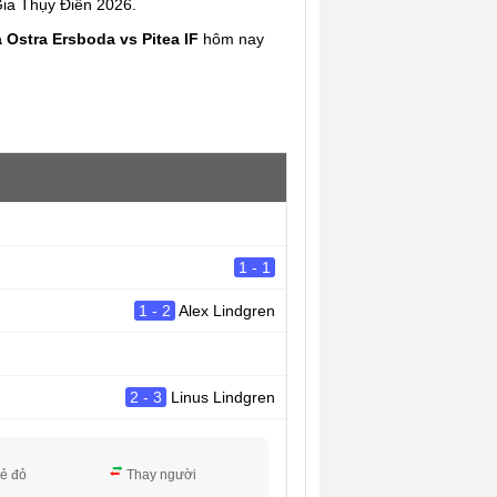
 Gia Thụy Điển 2026.
 Ostra Ersboda vs Pitea IF
hôm nay
1 - 1
1 - 2
Alex Lindgren
2 - 3
Linus Lindgren
ẻ đỏ
Thay người