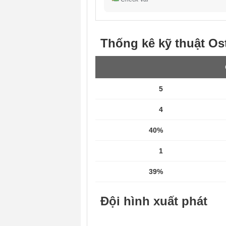
Thống kê kỹ thuật Os
5
4
40%
1
39%
Đội hình xuất phát