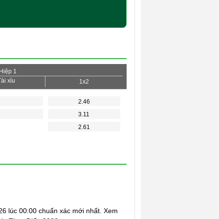
Hiệp 1
Tài xỉu
1x2
2.46
3.11
2.61
6 lúc 00:00 chuẩn xác mới nhất. Xem