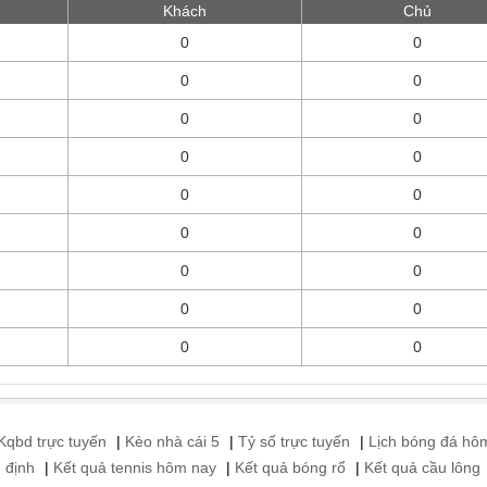
Khách
Chủ
0
0
0
0
0
0
0
0
0
0
0
0
0
0
0
0
0
0
Kqbd trực tuyến
|
Kèo nhà cái 5
|
Tỷ số trực tuyến
|
Lịch bóng đá hô
 định
|
Kết quả tennis hôm nay
|
Kết quả bóng rổ
|
Kết quả cầu lông