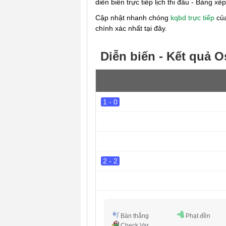
diễn biến trực tiếp lịch thi đấu - Bảng 
Cập nhật nhanh chóng
kqbd trực tiếp
của
chính xác nhất tại đây.
Diễn biến - Kết quả O
1 - 0
2 - 2
Bàn thắng
Phạt đền
Check Var