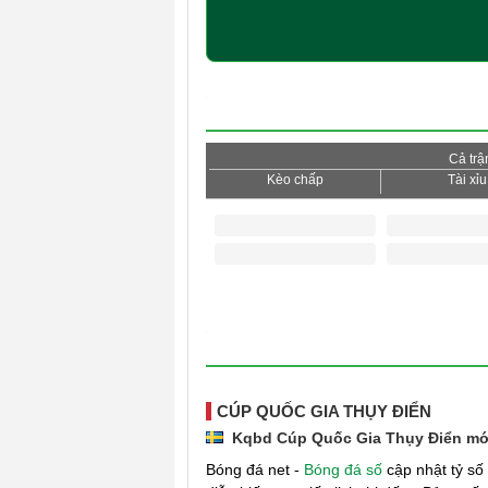
Cả trậ
Kèo chấp
Tài xỉu
CÚP QUỐC GIA THỤY ĐIỂN
Kqbd Cúp Quốc Gia Thụy Điển mớ
Bóng đá net -
Bóng đá số
cập nhật tỷ số