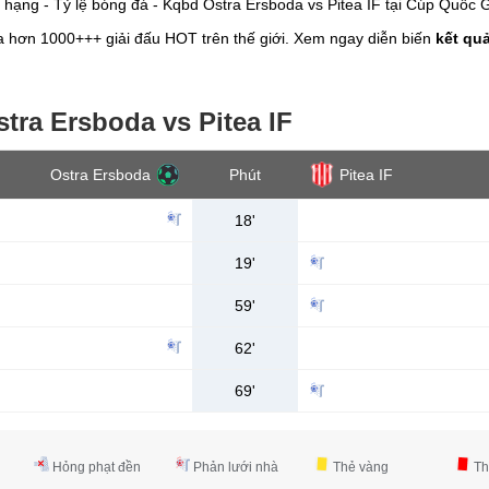
xếp hạng - Tỷ lệ bóng đá - Kqbd Ostra Ersboda vs Pitea IF tại Cúp Quốc
 hơn 1000+++ giải đấu HOT trên thế giới. Xem ngay diễn biến
kết quả
stra Ersboda vs Pitea IF
Ostra Ersboda
Phút
Pitea IF
18'
19'
59'
62'
69'
Hỏng phạt đền
Phản lưới nhà
Thẻ vàng
Th