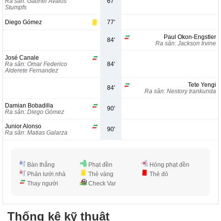
Ra sân: Gabriel Avalos
67'
Stumpfs
Diego Gómez
77'
Paul Okon-Engstler
84'
Ra sân: Jackson Irvine
José Canale
Ra sân: Omar Federico
84'
Alderete Fernandez
Tete Yengi
84'
Ra sân: Nestory Irankunda
Damian Bobadilla
90'
Ra sân: Diego Gómez
Junior Alonso
90'
Ra sân: Matias Galarza
Bàn thắng
Phạt đền
Hỏng phạt đền
Phản lưới nhà
Thẻ vàng
Thẻ đỏ
Thay người
Check Var
Thống kê kỹ thuật