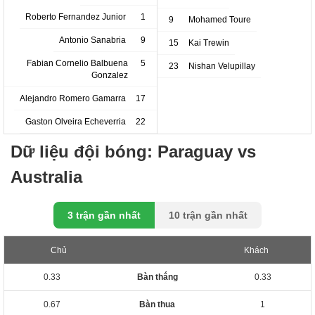
Roberto Fernandez Junior
1
9
Mohamed Toure
Antonio Sanabria
9
15
Kai Trewin
Fabian Cornelio Balbuena
5
23
Nishan Velupillay
Gonzalez
Alejandro Romero Gamarra
17
Gaston Olveira Echeverria
22
Dữ liệu đội bóng: Paraguay vs
Australia
3 trận gần nhất
10 trận gần nhất
Chủ
Khách
0.33
Bàn thắng
0.33
0.67
Bàn thua
1