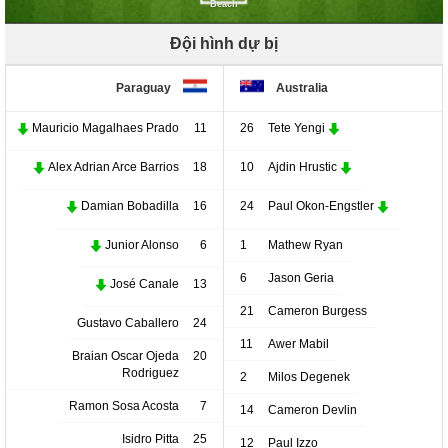
Beach
Đội hình dự bị
Paraguay
Australia
Mauricio Magalhaes Prado
11
26
Tete Yengi
Alex Adrian Arce Barrios
18
10
Ajdin Hrustic
Damian Bobadilla
16
24
Paul Okon-Engstler
Junior Alonso
6
1
Mathew Ryan
6
Jason Geria
José Canale
13
21
Cameron Burgess
Gustavo Caballero
24
11
Awer Mabil
Braian Oscar Ojeda
20
Rodriguez
2
Milos Degenek
Ramon Sosa Acosta
7
14
Cameron Devlin
Isidro Pitta
25
12
Paul Izzo