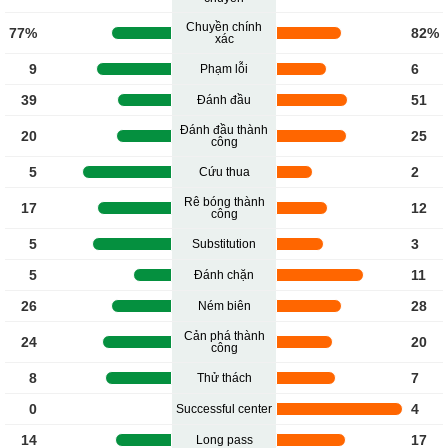
Chuyền chính
77%
82%
xác
9
6
Phạm lỗi
39
51
Đánh đầu
Đánh đầu thành
20
25
công
5
2
Cứu thua
Rê bóng thành
17
12
công
5
3
Substitution
5
11
Đánh chặn
26
28
Ném biên
Cản phá thành
24
20
công
8
7
Thử thách
0
4
Successful center
14
17
Long pass