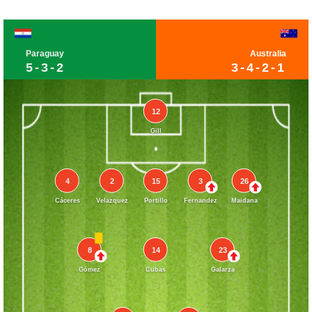
Paraguay
Australia
5-3-2
3-4-2-1
12
Gill
4
2
15
3
26
Cáceres
Velazquez
Portillo
Fernandez
Maidana
8
14
23
Gómez
Cubas
Galarza