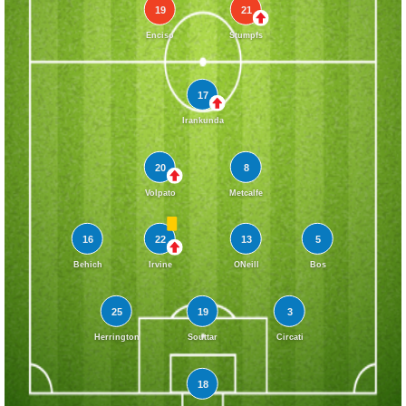
19
21
Enciso
Stumpfs
17
Irankunda
20
8
Volpato
Metcalfe
16
22
13
5
Behich
Irvine
ONeill
Bos
25
19
3
Herrington
Souttar
Circati
18