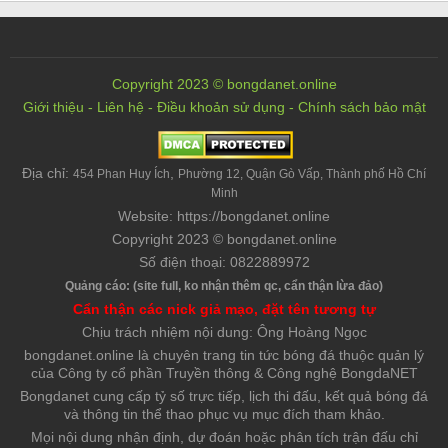
Copyright 2023 © bongdanet.online
Giới thiệu
-
Liên hệ
-
Điều khoản sử dụng
-
Chính sách bảo mật
Địa chỉ:
,
454 Phan Huy Ích
Phường 12, Quận Gò Vấp, Thành phố Hồ Chí
Minh
Website: https://bongdanet.online
Copyright 2023 © bongdanet.online
Số điện thoại: 0822889972
Quảng cáo: (site full, ko nhận thêm qc, cẩn thận lừa đảo)
Cẩn thận các nick giả mạo, đặt tên tương tự
Chịu trách nhiệm nội dung: Ông Hoàng Ngọc
bongdanet.online là chuyên trang tin tức bóng đá thuộc quản lý
của Công ty cổ phần Truyền thông & Công nghệ BongdaNET
Bongdanet cung cấp tỷ số trực tiếp, lịch thi đấu, kết quả bóng đá
và thông tin thể thao phục vụ mục đích tham khảo.
Mọi nội dung nhận định, dự đoán hoặc phân tích trận đấu chỉ