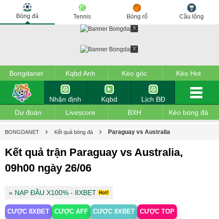
Bóng đá
Tennis
Bóng rổ
Cầu lông
x
x
Bongdanet
Kqbd Anh
Kèo góc
Kèo Hot
Nhận định
Kqbd
Lịch BĐ
Dự đoán
Livescore
BXH
Kèo bóng đá
Paraguay vs Australia
BONGDANET
Kết quả bóng đá
Kết quả trận Paraguay vs Australia,
09h00 ngày 26/06
» NẠP ĐẦU X100% - 8XBET
CƯỢC 8XBET
CƯỢC AFF
CƯỢC 8XBET
CƯỢC TOP