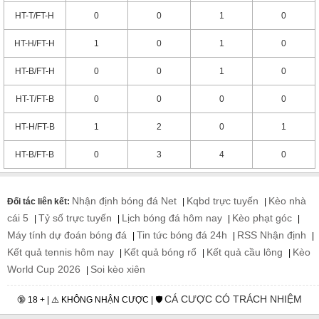
HT-T/FT-H
0
0
1
0
HT-H/FT-H
1
0
1
0
HT-B/FT-H
0
0
1
0
HT-T/FT-B
0
0
0
0
HT-H/FT-B
1
2
0
1
HT-B/FT-B
0
3
4
0
Nhận định bóng đá Net
Kqbd trực tuyến
Kèo nhà
Đối tác liên kết:
|
|
cái 5
Tỷ số trực tuyến
Lịch bóng đá hôm nay
Kèo phạt góc
|
|
|
|
Máy tính dự đoán bóng đá
Tin tức bóng đá 24h
RSS Nhận định
|
|
|
Kết quả tennis hôm nay
Kết quả bóng rổ
Kết quả cầu lông
Kèo
|
|
|
World Cup 2026
Soi kèo xiên
|
CÁ CƯỢC CÓ TRÁCH NHIỆM
🔞 18 + | ⚠️ KHÔNG NHẬN CƯỢC | 🛡️