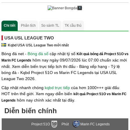
x
Chi tiết
Phân tích
So sánh TL
TK cầu thủ
USA USL LEAGUE TWO
Kqbd USA USL League Two mới nhất
Bóng đá net -
Bóng đá số
cập nhật tỷ số
Kết quả bóng đá Project 51O vs
hôm nay ngày 09/07/2026 lúc 07:00 chuẩn xác mới
Marin FC Legends
nhất. Xem diễn biến trực tiếp lịch thi đấu - Bảng xếp hạng - Tỷ lệ
bóng đá - Kqbd Project 51O vs Marin FC Legends tại USA USL
League Two 2026.
Cập nhật nhanh chóng
kqbd trực tiếp
của hơn 1000+++ giải đấu
HOT trên thế giới. Xem ngay diễn biến
kết quả Project 51O vs Marin FC
hôm nay chính xác nhất tại đây.
Legends
Diễn biến chính
Project 51O
Phút
Marin FC Legends