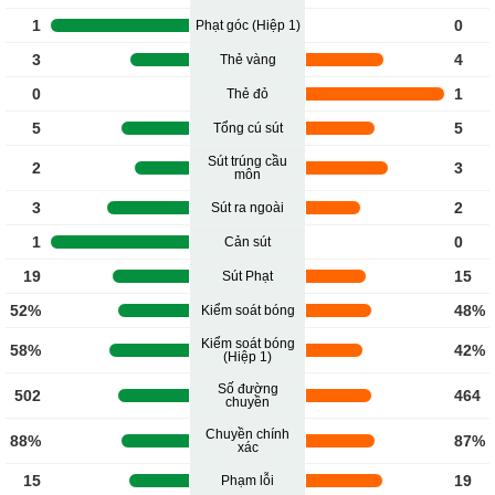
1
0
Phạt góc (Hiệp 1)
3
4
Thẻ vàng
0
1
Thẻ đỏ
5
5
Tổng cú sút
Sút trúng cầu
2
3
môn
3
2
Sút ra ngoài
1
0
Cản sút
19
15
Sút Phạt
52%
48%
Kiểm soát bóng
Kiểm soát bóng
58%
42%
(Hiệp 1)
Số đường
502
464
chuyền
Chuyền chính
88%
87%
xác
15
19
Phạm lỗi