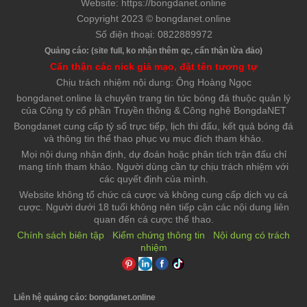
Website: https://bongdanet.online
Copyright 2023 © bongdanet.online
Số điện thoại: 0822889972
Quảng cáo: (site full, ko nhận thêm qc, cẩn thận lừa đảo)
Cẩn thận các nick giả mạo, đặt tên tương tự
Chịu trách nhiệm nội dung: Ông Hoàng Ngọc
bongdanet.online là chuyên trang tin tức bóng đá thuộc quản lý
của Công ty cổ phần Truyền thông & Công nghệ BongdaNET
Bongdanet cung cấp tỷ số trực tiếp, lịch thi đấu, kết quả bóng đá
và thông tin thể thao phục vụ mục đích tham khảo.
Mọi nội dung nhận định, dự đoán hoặc phân tích trận đấu chỉ
mang tính tham khảo. Người dùng cần tự chịu trách nhiệm với
các quyết định của mình.
Website không tổ chức cá cược và không cung cấp dịch vụ cá
cược. Người dưới 18 tuổi không nên tiếp cận các nội dung liên
quan đến cá cược thể thao.
Chính sách biên tập
Kiểm chứng thông tin
Nội dung có trách
nhiệm
Liên hệ quảng cáo: bongdanet.online