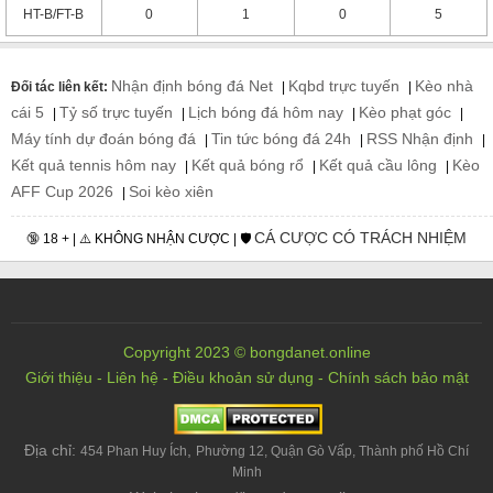
HT-B/FT-B
0
1
0
5
Nhận định bóng đá Net
Kqbd trực tuyến
Kèo nhà
Đối tác liên kết:
|
|
cái 5
Tỷ số trực tuyến
Lịch bóng đá hôm nay
Kèo phạt góc
|
|
|
|
Máy tính dự đoán bóng đá
Tin tức bóng đá 24h
RSS Nhận định
|
|
|
Kết quả tennis hôm nay
Kết quả bóng rổ
Kết quả cầu lông
Kèo
|
|
|
AFF Cup 2026
Soi kèo xiên
|
CÁ CƯỢC CÓ TRÁCH NHIỆM
🔞 18 + | ⚠️ KHÔNG NHẬN CƯỢC | 🛡️
Copyright 2023 © bongdanet.online
Giới thiệu
-
Liên hệ
-
Điều khoản sử dụng
-
Chính sách bảo mật
Địa chỉ:
,
454 Phan Huy Ích
Phường 12, Quận Gò Vấp, Thành phố Hồ Chí
Minh