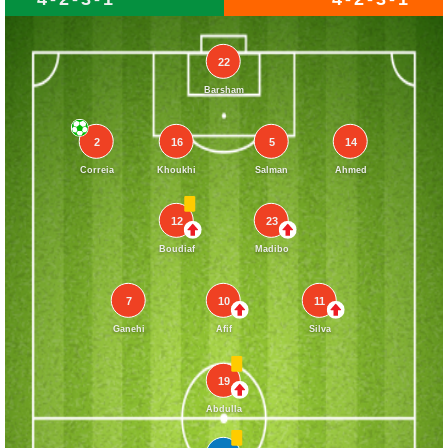
22
Barsham
2
16
5
14
Correia
Khoukhi
Salman
Ahmed
12
23
Boudiaf
Madibo
7
10
11
Ganehi
Afif
Silva
19
Abdulla