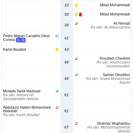
Milad Mohammadi
33'
Milad Mohammadi
35'
Ali Nemati
38'
Ra sân: Ali Alipourghara
Pedro Miguel Carvalho Deus
41'
Correia
1 - 0
Karim Boudiaf
43'
Roozbeh Cheshmi
Ra sân: Amirhossein
46'
Hosseinzadeh
Saman Ghoddos
Ra sân: Seyed Mohammad
46'
Karimi
Mostafa Tarek Mashaal
Ra sân: Almoez Ali
61'
Zainalabiddin Abdulla
Abdulaziz Hatem Mohammed
Abdullah
61'
Ra sân: Karim Boudiaf
Shahriar Moghanlou
Ra sân: Mohammadmehdi
67'
Mohebi