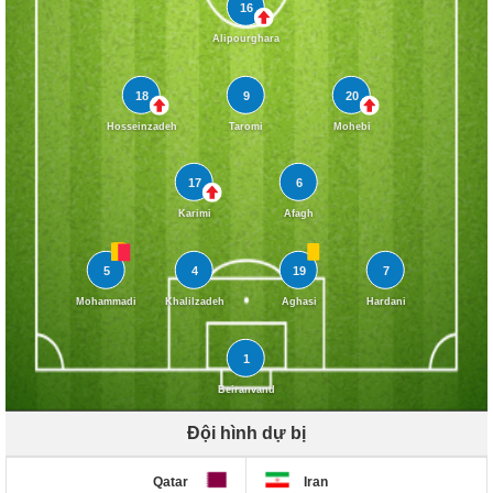
16
Alipourghara
18
9
20
Hosseinzadeh
Taromi
Mohebi
17
6
Karimi
Afagh
5
4
19
7
Mohammadi
Khalilzadeh
Aghasi
Hardani
1
Beiranvand
Đội hình dự bị
Qatar
Iran