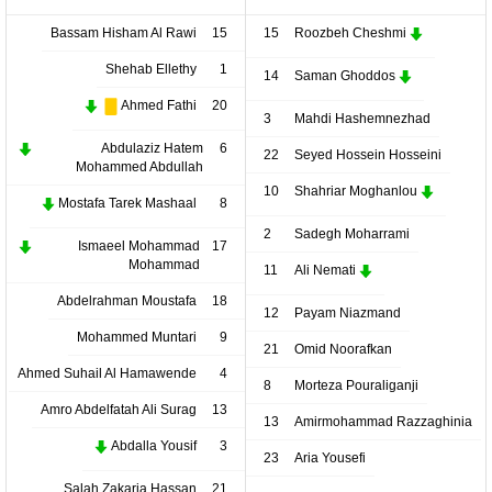
Bassam Hisham Al Rawi
15
15
Roozbeh Cheshmi
Shehab Ellethy
1
14
Saman Ghoddos
Ahmed Fathi
20
3
Mahdi Hashemnezhad
Abdulaziz Hatem
6
22
Seyed Hossein Hosseini
Mohammed Abdullah
10
Shahriar Moghanlou
Mostafa Tarek Mashaal
8
2
Sadegh Moharrami
Ismaeel Mohammad
17
Mohammad
11
Ali Nemati
Abdelrahman Moustafa
18
12
Payam Niazmand
Mohammed Muntari
9
21
Omid Noorafkan
Ahmed Suhail Al Hamawende
4
8
Morteza Pouraliganji
Amro Abdelfatah Ali Surag
13
13
Amirmohammad Razzaghinia
Abdalla Yousif
3
23
Aria Yousefi
Salah Zakaria Hassan
21