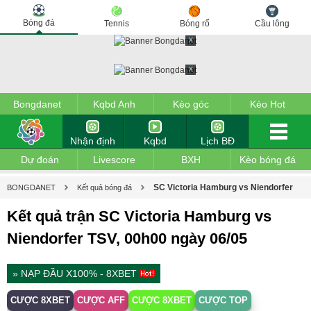
Bóng đá
Tennis
Bóng rổ
Cầu lông
x
x
Bongdanet
Kqbd Anh
Kèo góc
Kèo Hot
Nhận định
Kqbd
Lịch BĐ
Dự đoán
Livescore
BXH
Kèo bóng đá
SC Victoria Hamburg vs Niendorfer
BONGDANET
Kết quả bóng đá
TSV
Kết quả trận SC Victoria Hamburg vs
Niendorfer TSV, 00h00 ngày 06/05
» NẠP ĐẦU X100% - 8XBET
CƯỢC 8XBET
CƯỢC AFF
CƯỢC 8XBET
CƯỢC TOP