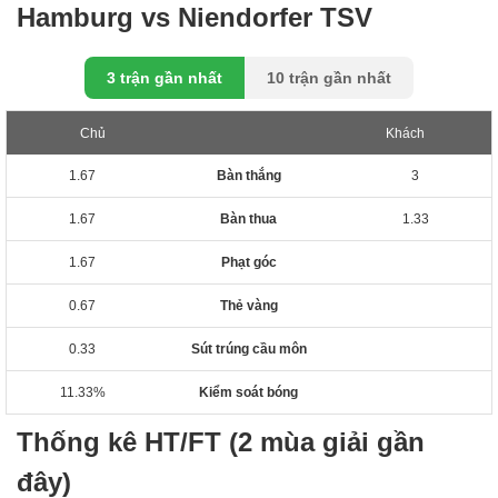
Hamburg vs Niendorfer TSV
3 trận gần nhất
10 trận gần nhất
Chủ
Khách
1.67
Bàn thắng
3
1.67
Bàn thua
1.33
1.67
Phạt góc
0.67
Thẻ vàng
0.33
Sút trúng cầu môn
11.33%
Kiểm soát bóng
Thống kê HT/FT (2 mùa giải gần
đây)