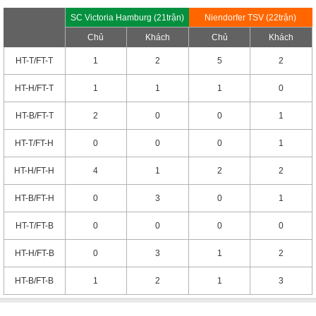
SC Victoria Hamburg (21trận)
Niendorfer TSV (22trận)
Chủ
Khách
Chủ
Khách
HT-T/FT-T
1
2
5
2
HT-H/FT-T
1
1
1
0
HT-B/FT-T
2
0
0
1
HT-T/FT-H
0
0
0
1
HT-H/FT-H
4
1
2
2
HT-B/FT-H
0
3
0
1
HT-T/FT-B
0
0
0
0
HT-H/FT-B
0
3
1
2
HT-B/FT-B
1
2
1
3