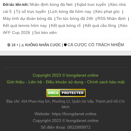
Nhận định bóng đá Net
Kqbd trực tuyến
Kèo nhà
Đối tác liên kết:
|
|
cái 5
Tỷ số trực tuyến
Lịch bóng đá hôm nay
Kèo phạt góc
|
|
|
|
Máy tính dự đoán bóng đá
Tin tức bóng đá 24h
RSS Nhận định
|
|
|
Kết quả tennis hôm nay
Kết quả bóng rổ
Kết quả cầu lông
Kèo
|
|
|
AFF Cup 2026
Soi kèo xiên
|
CÁ CƯỢC CÓ TRÁCH NHIỆM
🔞 18 + | ⚠️ KHÔNG NHẬN CƯỢC | 🛡️
Copyright 2023 © bongdanet.online
Giới thiệu
-
Liên hệ
-
Điều khoản sử dụng
-
Chính sách bảo mật
Địa chỉ:
,
454 Phan Huy Ích
Phường 12, Quận Gò Vấp, Thành phố Hồ Chí
Minh
Website: https://bongdanet.online
Copyright 2023 © bongdanet.online
Số điện thoại: 0822889972